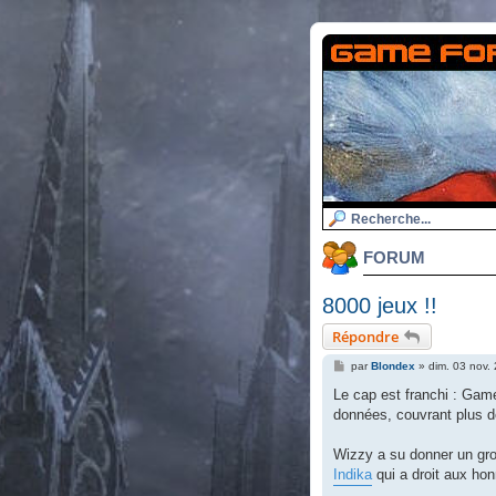
FORUM
8000 jeux !!
Répondre
M
par
Blondex
»
dim. 03 nov.
e
s
Le cap est franchi : Ga
s
données, couvrant plus de
a
g
e
Wizzy a su donner un gros
Indika
qui a droit aux hon