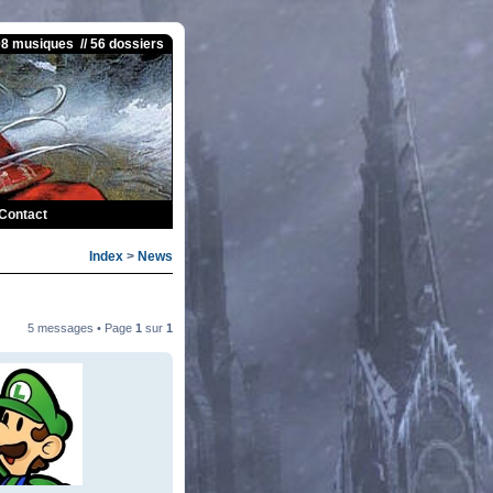
08 musiques // 56 dossiers
Contact
Index
>
News
5 messages • Page
1
sur
1