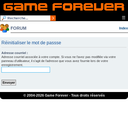
☰
FORUM
Index
Réinitialiser le mot de passse
Adresse courriel :
Adresse courriel associée à votre compte. Si vous ne l’avez pas modifiée via votre
panneau d’utilisateur, il s’agit de l’adresse que vous avez fournie lors de votre
enregistrement.
© 2004-
2026 Game Forever - Tous droits réservés
ConsolesPlus.net
1UP
iGraal
eBuyClub
Fortnite V-Bucks
OSRS
Bubble Shooter