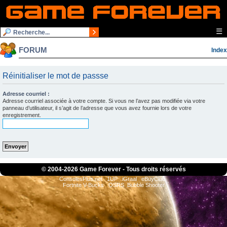
☰
FORUM
Index
Réinitialiser le mot de passse
Adresse courriel :
Adresse courriel associée à votre compte. Si vous ne l’avez pas modifiée via votre
panneau d’utilisateur, il s’agit de l’adresse que vous avez fournie lors de votre
enregistrement.
© 2004-
2026 Game Forever - Tous droits réservés
ConsolesPlus.net
1UP
iGraal
eBuyClub
Fortnite V-Bucks
OSRS
Bubble Shooter