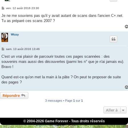
M
ven. 12 août 2016 23:30
e
s
Je ne me souviens pas qu'il y avait autant de scans dans l'ancien C+.net.
s
Tu as préparé ces scans 2007 ?
a
g
e
Wizzy
M
sam. 13 août 2016 13:46
e
s
C'est un vrai plaisir de parcourir toutes ces pages scannées : des
s
souvenirs mais aussi des découvertes (parmi les n° que je n'ai jamais eu).
a
g
Bravo !
e
Quand est-ce qu'on met la main à la pâte ? On peut te proposer de suite
des pages ?
Répondre
3 messages • Page
1
sur
1
Aller à
© 2004-
2026 Game Forever - Tous droits réservés
ConsolesPlus.net
1UP
iGraal
eBuyClub