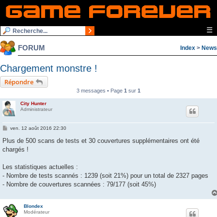
☰
FORUM
Index
>
News
Chargement monstre !
Répondre
3 messages • Page
1
sur
1
City Hunter
Administrateur
M
ven. 12 août 2016 22:30
e
s
Plus de 500 scans de tests et 30 couvertures supplémentaires ont été
s
chargés !
a
g
e
Les statistiques actuelles :
- Nombre de tests scannés : 1239 (soit 21%) pour un total de 2327 pages
- Nombre de couvertures scannées : 79/177 (soit 45%)
Blondex
Modérateur