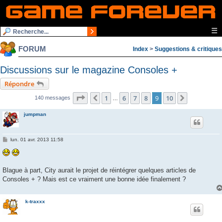
☰
FORUM
Index
>
Suggestions & critiques
Discussions sur le magazine Consoles +
Répondre
Page
9
sur
10
1
6
7
8
9
10
Précédente
Suivante
140 messages
…
jumpman
M
lun. 01 avr. 2013 11:58
e
s
s
a
g
Blague à part, City aurait le projet de réintégrer quelques articles de
e
Consoles + ? Mais est ce vraiment une bonne idée finalement ?
k-traxxx