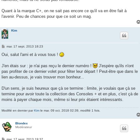
Quant à la marque C+, on ne sait pas encore ce qu'il va en être fait à
l'avenir. Peu de chances pour que ce soit un mag.
Kim
M
mar. 17 sept. 2013 18:23
e
s
Oui, salut l'ami et à vous tous !
s
a
g
J'en étais sur : je n'ai pas reçu le dernier numéro !
J'espère qu'ils n'ont
e
pas profiter de ce dernier volet pour fêter leur départ ! Peut-être que dans le
lien au-dessus, je vais trouver mon bonheur...
D'un sens, je suis heureux que çà se termine : limite, je voulais que çà se
termine pour avoir toute la collection des Consoles + et en plus, c'est çà de
moins à payer chaque mois, même si leur prix étaient intéressants.
Modifié en dernier par
Kim
le mar. 09 oct. 2018 02:39, modifié 1 fois.
Blondex
Modérateur
M
mar. 17 sept. 2013 19:37