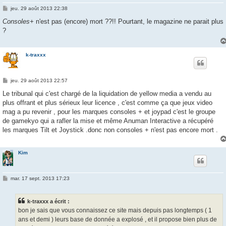
M
jeu. 29 août 2013 22:38
e
s
Consoles+
n'est pas (encore) mort ??!! Pourtant, le magazine ne parait plus
s
?
a
g
e
k-traxxx
M
jeu. 29 août 2013 22:57
e
s
Le tribunal qui c'est chargé de la liquidation de yellow media a vendu au
s
plus offrant et plus sérieux leur licence , c'est comme ça que jeux video
a
g
mag a pu revenir , pour les marques consoles + et joypad c'est le groupe
e
de gamekyo qui a rafler la mise et même Anuman Interactive a récupéré
les marques Tilt et Joystick .donc non consoles + n'est pas encore mort .
Kim
M
mar. 17 sept. 2013 17:23
e
s
s
k-traxxx a écrit :
a
g
bon je sais que vous connaissez ce site mais depuis pas longtemps ( 1
e
ans et demi ) leurs base de donnée a explosé , et il propose bien plus de