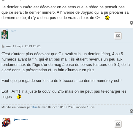
e
s
Le dernier numéro est décevant en ce sens que la rédac ne pensait pas
s
que ce serait le dernier numéro. A l'inverse de Joypad qui a pu préparer sa
a
g
dernière sortie, il n'y a donc pas eu de vrais adieux de C+...
e
Kim
M
mar. 17 sept. 2013 20:01
e
s
C'est d'autant plus décevant que C+ avait subi un dernier lifting, 4 ou 5
s
numéros avant la fin, qui était pas mal : ils étaient revenus un peu aux
a
g
fondamentaux de l'âge d'or du mag à base de persos testeurs en SD, de la
e
clarté dans la présentation et un brin d'humour en plus.
Faut que je regarde sur le site de k-traxxx si ce dernier numéro y est !
Edit : Arrf ! Y a juste la couv' du 246 mais on ne peut pas télécharger les
pages...
Modifié en dernier par
Kim
le mar. 09 oct. 2018 02:40, modifié 1 fois.
jumpman