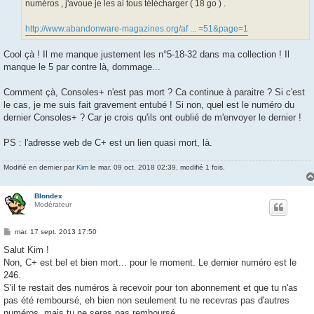
numéros , j'avoue je les ai tous télécharger ( 18 go ) .
http://www.abandonware-magazines.org/af ... =51&page=1
Cool çà ! Il me manque justement les n°5-18-32 dans ma collection ! Il
manque le 5 par contre là, dommage...
Comment çà, Consoles+ n'est pas mort ? Ca continue à paraitre ? Si c'est
le cas, je me suis fait gravement entubé ! Si non, quel est le numéro du
dernier Consoles+ ? Car je crois qu'ils ont oublié de m'envoyer le dernier !
PS : l'adresse web de C+ est un lien quasi mort, là.
Modifié en dernier par
Kim
le mar. 09 oct. 2018 02:39, modifié 1 fois.
Blondex
Modérateur
M
mar. 17 sept. 2013 17:50
e
s
Salut Kim !
s
Non, C+ est bel et bien mort... pour le moment. Le dernier numéro est le
a
g
246.
e
S'il te restait des numéros à recevoir pour ton abonnement et que tu n'as
pas été remboursé, eh bien non seulement tu ne recevras pas d'autres
numéros, mais tu ne seras pas remboursé.