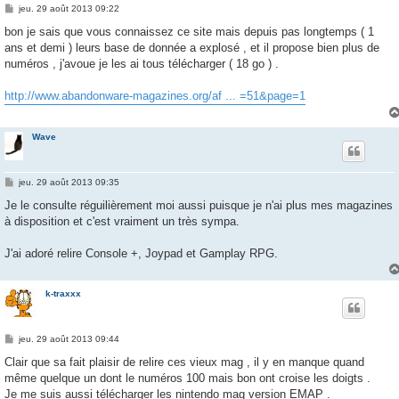
M
jeu. 29 août 2013 09:22
e
s
bon je sais que vous connaissez ce site mais depuis pas longtemps ( 1
s
ans et demi ) leurs base de donnée a explosé , et il propose bien plus de
a
g
numéros , j'avoue je les ai tous télécharger ( 18 go ) .
e
http://www.abandonware-magazines.org/af ... =51&page=1
Wave
M
jeu. 29 août 2013 09:35
e
s
Je le consulte réguilièrement moi aussi puisque je n'ai plus mes magazines
s
à disposition et c'est vraiment un très sympa.
a
g
e
J'ai adoré relire Console +, Joypad et Gamplay RPG.
k-traxxx
M
jeu. 29 août 2013 09:44
e
s
Clair que sa fait plaisir de relire ces vieux mag , il y en manque quand
s
même quelque un dont le numéros 100 mais bon ont croise les doigts .
a
g
Je me suis aussi télécharger les nintendo mag version EMAP .