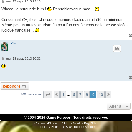
M
mar. 17 sept. 2013 22:15
e
s
Whooo, le retrour de Kim !
Rererebienvenue mec !!
s
a
g
Concernant
C+
, il est clair que le numéro d'adieu aurait été un minimum.
e
Même pas un au-revoir. triste fin pour l'un des fleurons de la presse vidéo-
ludique française...
Kim
M
mer. 18 sept. 2013 10:32
e
s
s
a
g
e
Répondre
Page
9
sur
10
1
6
7
8
9
10
Précédente
Suivante
140 messages
…
Aller à
© 2004-
2026 Game Forever - Tous droits réservés
ConsolesPlus.net
1UP
iGraal
eBuyClub
Fortnite V-Bucks
OSRS
Bubble Shooter