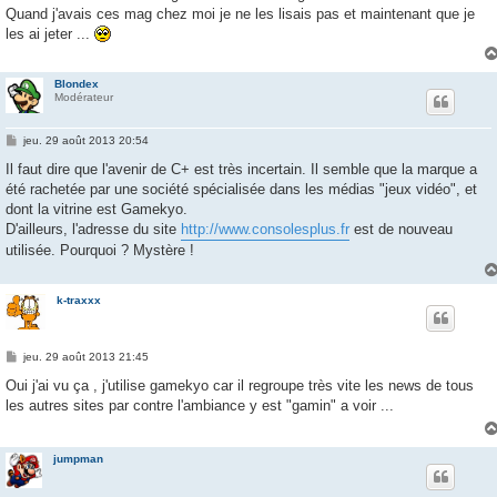
e
Quand j'avais ces mag chez moi je ne les lisais pas et maintenant que je
les ai jeter ...
Blondex
Modérateur
M
jeu. 29 août 2013 20:54
e
s
Il faut dire que l'avenir de C+ est très incertain. Il semble que la marque a
s
été rachetée par une société spécialisée dans les médias "jeux vidéo", et
a
g
dont la vitrine est Gamekyo.
e
D'ailleurs, l'adresse du site
http://www.consolesplus.fr
est de nouveau
utilisée. Pourquoi ? Mystère !
k-traxxx
M
jeu. 29 août 2013 21:45
e
s
Oui j'ai vu ça , j'utilise gamekyo car il regroupe très vite les news de tous
s
les autres sites par contre l'ambiance y est "gamin" a voir ...
a
g
e
jumpman