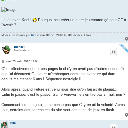
Le jeu avec Kael !
Pourquoi pas créer un autre jeu comme çà pour GF à
l'avenir ?
Modifié en dernier par
Kim
le mar. 09 oct. 2018 02:38, modifié 1 fois.
Blondex
Modérateur
M
mer. 25 août 2010 11:04
e
s
C'est effectivement sur ces pages-là (il n'y en avait pas d'autres encore ?)
s
que j'ai découvert C+.net et m'embarquer dans une aventure qui dure
a
g
depuis maintenant 6 ans ! Séquence nostalgie !!
e
Alors après, quand Future est venu nous dire qu'on faisait du plagiat...
Enfin le passé, c'est le passé, Game Forever ne s'en tire pas si mal, non ?
Concernant les mini-jeux, je ne pense pas que City en ait la volonté. Après
tout, certains des partenaires du site sont des sites de jeux en flash.
Kim