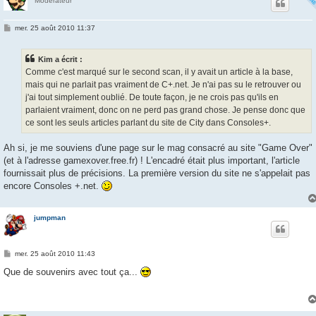
Modérateur
M
mer. 25 août 2010 11:37
e
s
s
Kim a écrit :
a
g
Comme c'est marqué sur le second scan, il y avait un article à la base,
e
mais qui ne parlait pas vraiment de C+.net. Je n'ai pas su le retrouver ou
j'ai tout simplement oublié. De toute façon, je ne crois pas qu'ils en
parlaient vraiment, donc on ne perd pas grand chose. Je pense donc que
ce sont les seuls articles parlant du site de City dans Consoles+.
Ah si, je me souviens d'une page sur le mag consacré au site "Game Over"
(et à l'adresse gamexover.free.fr) ! L'encadré était plus important, l'article
fournissait plus de précisions. La première version du site ne s'appelait pas
encore Consoles +.net.
jumpman
M
mer. 25 août 2010 11:43
e
s
Que de souvenirs avec tout ça...
s
a
g
e