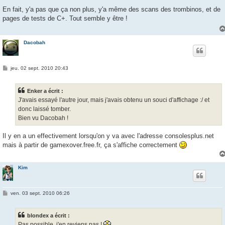
e
s
En fait, y'a pas que ça non plus, y'a même des scans des trombinos, et de
s
pages de tests de C+. Tout semble y être !
a
g
e
Dacobah
M
jeu. 02 sept. 2010 20:43
e
s
s
Enker a écrit :
a
g
J'avais essayé l'autre jour, mais j'avais obtenu un souci d'affichage :/ et
e
donc laissé tomber.
Bien vu Dacobah !
Il y en a un effectivement lorsqu'on y va avec l'adresse consolesplus.net
mais à partir de gamexover.free.fr, ça s'affiche correctement
Kim
M
ven. 03 sept. 2010 06:26
e
s
s
blondex a écrit :
a
g
Pas possible, j'en reviens pas !