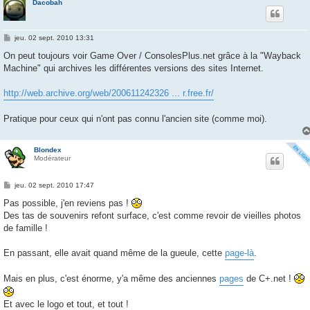
Dacobah
M
jeu. 02 sept. 2010 13:31
e
s
On peut toujours voir Game Over / ConsolesPlus.net grâce à la "Wayback
s
Machine" qui archives les différentes versions des sites Internet.
a
g
e
http://web.archive.org/web/200611242326 ... r.free.fr/
Pratique pour ceux qui n'ont pas connu l'ancien site (comme moi).
Blondex
Modérateur
M
jeu. 02 sept. 2010 17:47
e
s
Pas possible, j'en reviens pas !
s
Des tas de souvenirs refont surface, c'est comme revoir de vieilles photos
a
g
de famille !
e
En passant, elle avait quand même de la gueule, cette
page-là
.
Mais en plus, c'est énorme, y'a même des anciennes
pages
de C+.net !
Et avec le logo et tout, et tout !