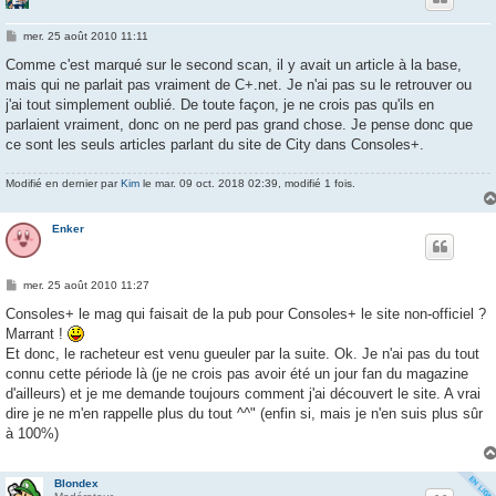
M
mer. 25 août 2010 11:11
e
s
Comme c'est marqué sur le second scan, il y avait un article à la base,
s
mais qui ne parlait pas vraiment de C+.net. Je n'ai pas su le retrouver ou
a
g
j'ai tout simplement oublié. De toute façon, je ne crois pas qu'ils en
e
parlaient vraiment, donc on ne perd pas grand chose. Je pense donc que
ce sont les seuls articles parlant du site de City dans Consoles+.
Modifié en dernier par
Kim
le mar. 09 oct. 2018 02:39, modifié 1 fois.
Enker
M
mer. 25 août 2010 11:27
e
s
Consoles+ le mag qui faisait de la pub pour Consoles+ le site non-officiel ?
s
Marrant !
a
g
Et donc, le racheteur est venu gueuler par la suite. Ok. Je n'ai pas du tout
e
connu cette période là (je ne crois pas avoir été un jour fan du magazine
d'ailleurs) et je me demande toujours comment j'ai découvert le site. A vrai
dire je ne m'en rappelle plus du tout ^^" (enfin si, mais je n'en suis plus sûr
à 100%)
Blondex