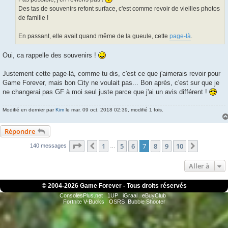
e
Des tas de souvenirs refont surface, c'est comme revoir de vieilles photos
de famille !
En passant, elle avait quand même de la gueule, cette
page-là
.
Oui, ca rappelle des souvenirs !
Justement cette page-là, comme tu dis, c'est ce que j'aimerais revoir pour
Game Forever, mais bon City ne voulait pas... Bon après, c'est sur que je
ne changerai pas GF à moi seul juste parce que j'ai un avis différent !
Modifié en dernier par
Kim
le mar. 09 oct. 2018 02:39, modifié 1 fois.
Répondre
Page
7
sur
10
1
5
6
7
8
9
10
Précédente
Suivante
140 messages
…
Aller à
© 2004-
2026 Game Forever - Tous droits réservés
ConsolesPlus.net
1UP
iGraal
eBuyClub
Fortnite V-Bucks
OSRS
Bubble Shooter