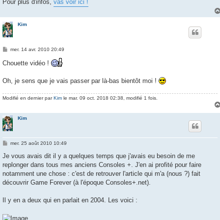
Pour plus d'infos,
vas voir ici !
Kim
M
mer. 14 avr. 2010 20:49
e
s
Chouette vidéo !
s
a
g
Oh, je sens que je vais passer par là-bas bientôt moi !
e
Modifié en dernier par
Kim
le mar. 09 oct. 2018 02:38, modifié 1 fois.
Kim
M
mer. 25 août 2010 10:49
e
s
Je vous avais dit il y a quelques temps que j'avais eu besoin de me
s
replonger dans tous mes anciens Consoles +. J'en ai profité pour faire
a
g
notamment une chose : c'est de retrouver l'article qui m'a (nous ?) fait
e
découvrir Game Forever (à l'époque Consoles+.net).
Il y en a deux qui en parlait en 2004. Les voici :