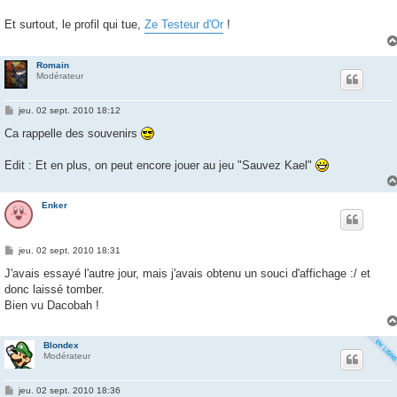
Et surtout, le profil qui tue,
Ze Testeur d'Or
!
Romain
Modérateur
M
jeu. 02 sept. 2010 18:12
e
s
Ca rappelle des souvenirs
s
a
g
Edit : Et en plus, on peut encore jouer au jeu "Sauvez Kael"
e
Enker
M
jeu. 02 sept. 2010 18:31
e
s
J'avais essayé l'autre jour, mais j'avais obtenu un souci d'affichage :/ et
s
donc laissé tomber.
a
g
Bien vu Dacobah !
e
Blondex
Modérateur
M
jeu. 02 sept. 2010 18:36