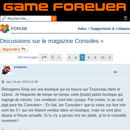
☰
FORUM
Index
>
Suggestions & critiques
Discussions sur le magazine Consoles +
Répondre
Page
7
sur
10
1
5
6
7
8
9
10
Précédente
Suivante
140 messages
…
jumpman
M
mer. 14 avr. 2010 12:39
e
s
Retrogame-Shop est une boutique qui se trouve rue Trousseau dans le
s
11ème. Je fréquente de temps en temps cette (toute) petite boutique qui
a
g
regorge de trésors. Les vendeurs sont très sympa. Par contre, tu as mal
e
pigé pour les Consoles+ ; En fait, les Consoles+ que tu voies sur leur site
sont les C+ qui ont étaient vendus dans en boutique, mais ne sont plus
dispos à l'heure actuelle. Si tu n'y a jamais mis les pieds, je te le conseille
vivement !