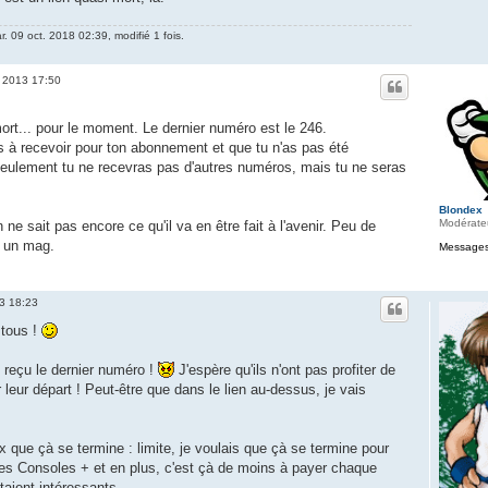
r. 09 oct. 2018 02:39, modifié 1 fois.
. 2013 17:50
ort... pour le moment. Le dernier numéro est le 246.
os à recevoir pour ton abonnement et que tu n'as pas été
eulement tu ne recevras pas d'autres numéros, mais tu ne seras
Blondex
Modérate
ne sait pas encore ce qu'il va en être fait à l'avenir. Peu de
t un mag.
Messages
13 18:23
 tous !
as reçu le dernier numéro !
J'espère qu'ils n'ont pas profiter de
r leur départ ! Peut-être que dans le lien au-dessus, je vais
x que çà se termine : limite, je voulais que çà se termine pour
 des Consoles + et en plus, c'est çà de moins à payer chaque
taient intéressants.