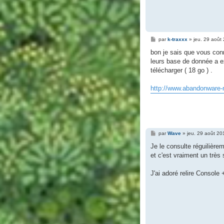
M
par
k-traxxx
»
jeu. 29 août
e
s
bon je sais que vous con
s
leurs base de donnée a ex
a
g
télécharger ( 18 go ) .
e
http://www.abandonware-
M
par
Wave
»
jeu. 29 août 20
e
s
Je le consulte réguilière
s
et c'est vraiment un très
a
g
e
J'ai adoré relire Consol