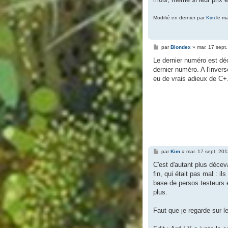
Modifié en dernier par
Kim
le ma
M
par
Blondex
»
mar. 17 sept
e
s
Le dernier numéro est dé
s
dernier numéro. A l'invers
a
g
eu de vrais adieux de C+
e
M
par
Kim
»
mar. 17 sept. 20
e
s
C'est d'autant plus décev
s
fin, qui était pas mal : 
a
g
base de persos testeurs e
e
plus.
Faut que je regarde sur le