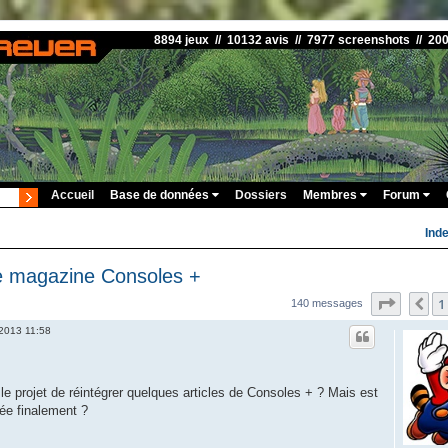
8894 jeux // 10132 avis // 7977 screenshots // 20
Accueil
Base de données
Dossiers
Membres
Forum
Ind
le magazine Consoles +
Page
9
s
1
Pr
140 messages
 2013 11:58
 le projet de réintégrer quelques articles de Consoles + ? Mais est
ée finalement ?