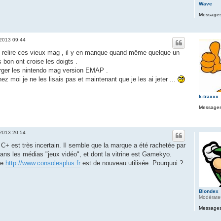
Wave
Messages
 2013 09:44
 de relire ces vieux mag , il y en manque quand même quelque un
bon ont croise les doigts .
rger les nintendo mag version EMAP .
z moi je ne les lisais pas et maintenant que je les ai jeter ...
k-traxxx
Messages
 2013 20:54
de C+ est très incertain. Il semble que la marque a été rachetée par
ans les médias "jeux vidéo", et dont la vitrine est Gamekyo.
ite
http://www.consolesplus.fr
est de nouveau utilisée. Pourquoi ?
Blondex
Modérate
Messages