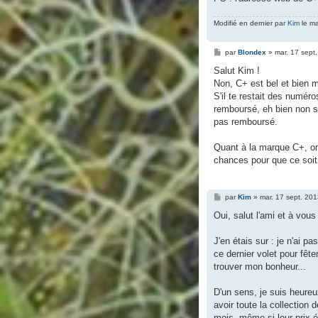
Modifié en dernier par
Kim
le ma
M
par
Blondex
»
mar. 17 sept
e
s
Salut Kim !
s
Non, C+ est bel et bien m
a
g
S'il te restait des numér
e
remboursé, eh bien non s
pas remboursé.
Quant à la marque C+, on 
chances pour que ce soi
M
par
Kim
»
mar. 17 sept. 20
e
s
Oui, salut l'ami et à vous
s
a
g
J'en étais sur : je n'ai p
e
ce dernier volet pour fête
trouver mon bonheur...
D'un sens, je suis heureu
avoir toute la collection
mois, même si leur prix é