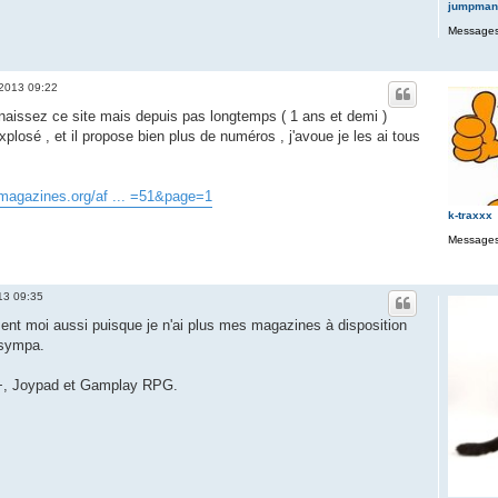
jumpman
Messages
 2013 09:22
naissez ce site mais depuis pas longtemps ( 1 ans et demi )
plosé , et il propose bien plus de numéros , j'avoue je les ai tous
magazines.org/af ... =51&page=1
k-traxxx
Messages
13 09:35
ment moi aussi puisque je n'ai plus mes magazines à disposition
 sympa.
e +, Joypad et Gamplay RPG.