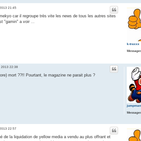
 2013 21:45
 gamekyo car il regroupe très vite les news de tous les autres sites
t "gamin" a voir ...
k-traxxx
Messages
t 2013 22:38
ore) mort ??!! Pourtant, le magazine ne parait plus ?
jumpman
Messages
 2013 22:57
gé de la liquidation de yellow media a vendu au plus offrant et