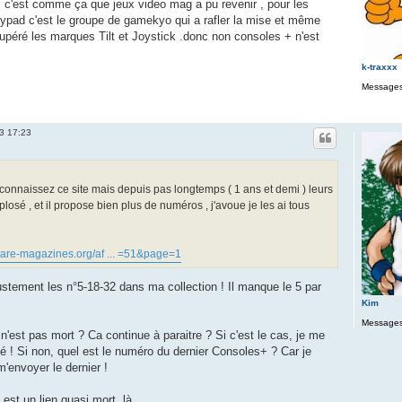
 , c'est comme ça que jeux video mag a pu revenir , pour les
ypad c'est le groupe de gamekyo qui a rafler la mise et même
upéré les marques Tilt et Joystick .donc non consoles + n'est
k-traxxx
Messages
13 17:23
connaissez ce site mais depuis pas longtemps ( 1 ans et demi ) leurs
osé , et il propose bien plus de numéros , j'avoue je les ai tous
are-magazines.org/af ... =51&page=1
stement les n°5-18-32 dans ma collection ! Il manque le 5 par
Kim
Messages
est pas mort ? Ca continue à paraitre ? Si c'est le cas, je me
é ! Si non, quel est le numéro du dernier Consoles+ ? Car je
 m'envoyer le dernier !
est un lien quasi mort, là.