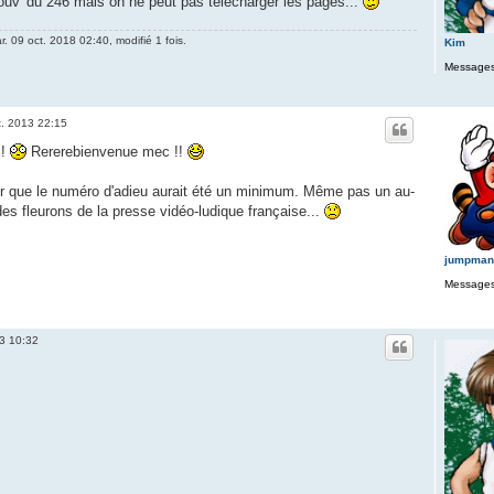
a couv' du 246 mais on ne peut pas télécharger les pages...
r. 09 oct. 2018 02:40, modifié 1 fois.
Kim
Messages
t. 2013 22:15
 !
Rererebienvenue mec !!
lair que le numéro d'adieu aurait été un minimum. Même pas un au-
n des fleurons de la presse vidéo-ludique française...
jumpman
Messages
13 10:32