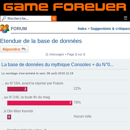
☰
FORUM
Index
>
Suggestions & critiques
Etendue de la base de données
Répondre
11 messages • Page
1
sur
1
La base de données du mythique Consoles + du N°0...
Le sondage s’est terminé le sam. 06 août 2016 11:19
... au N°164, avant la reprise par Future.
22%
2
...au N°246, la toute fin du mag.
78%
7
...à Obi-Wan Kenobi
Aucun vote
0