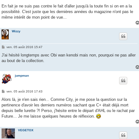
a
g
En fait je ne suis pas contre le fait d'aller jusqu'à la toute fin si on en a la
e
possibilité. C'est juste que les dernières années du magazine n'ont pas le
même intérêt de mon point de vue...
Wizzy
M
ven. 05 août 2016 15:47
e
s
J'ai hésité longtemps avec Obi wan kenobi mais non, pourquoi ne pas aller
s
au bout de la collection.
a
g
e
jumpman
M
ven. 05 août 2016 17:43
e
s
Alors là, je n'en sais rien... Comme City, je me pose la question sur la
s
pertinence d'avoir les derniers numéros sachant que C+ était déjà mort
a
g
depuis belle lurette ?! Perso, j'hésite entre le départ d'AHL ou le rachat par
e
Future... Je me laisse quelques heures de réflexion.
VEGETOX