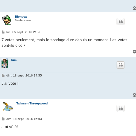
a
g
e
Blondex
Modérateur
M
lun. 05 sept. 2016 21:20
e
s
7 votes seulement, mais le sondage dure depuis un moment. Les votes
s
sont-ils clôt ?
a
g
e
Kim
M
dim. 18 sept. 2016 14:55
e
s
J'ai voté !
s
a
g
e
Twinsen Threepwood
M
dim. 18 sept. 2016 15:03
e
s
J ai vôté!
s
a