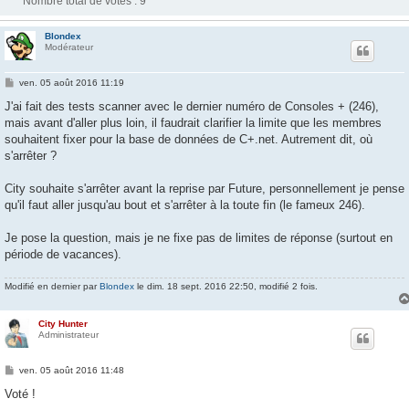
Nombre total de votes :
9
Blondex
Modérateur
M
ven. 05 août 2016 11:19
e
s
J'ai fait des tests scanner avec le dernier numéro de Consoles + (246),
s
mais avant d'aller plus loin, il faudrait clarifier la limite que les membres
a
g
souhaitent fixer pour la base de données de C+.net. Autrement dit, où
e
s'arrêter ?
City souhaite s'arrêter avant la reprise par Future, personnellement je pense
qu'il faut aller jusqu'au bout et s'arrêter à la toute fin (le fameux 246).
Je pose la question, mais je ne fixe pas de limites de réponse (surtout en
période de vacances).
Modifié en dernier par
Blondex
le dim. 18 sept. 2016 22:50, modifié 2 fois.
City Hunter
Administrateur
M
ven. 05 août 2016 11:48
e
s
Voté !
s