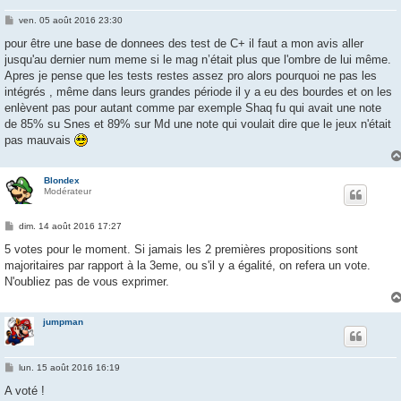
M
ven. 05 août 2016 23:30
e
s
pour être une base de donnees des test de C+ il faut a mon avis aller
s
jusqu'au dernier num meme si le mag n’était plus que l'ombre de lui même.
a
g
Apres je pense que les tests restes assez pro alors pourquoi ne pas les
e
intégrés , même dans leurs grandes période il y a eu des bourdes et on les
enlèvent pas pour autant comme par exemple Shaq fu qui avait une note
de 85% su Snes et 89% sur Md une note qui voulait dire que le jeux n'était
pas mauvais
Blondex
Modérateur
M
dim. 14 août 2016 17:27
e
s
5 votes pour le moment. Si jamais les 2 premières propositions sont
s
majoritaires par rapport à la 3eme, ou s'il y a égalité, on refera un vote.
a
g
N'oubliez pas de vous exprimer.
e
jumpman
M
lun. 15 août 2016 16:19
e
s
A voté !
s