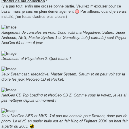
Photos de ma collection
:
(y a pas tout, enfin une grosse bonne partie. Veuillez m'excuser pour ce
bazar, mais je suis en plein déménagement
Par ailleurs, quand je serais
installé, j'en ferais d'autres plus cleans)
Rangement de consoles en vrac. Donc voilà ma Megadrive, Saturn, Super
Nintendo, NES, Master System 1 et GameBoy. Le(s) carton(s) sont l'Hyper
NeoGeo 64 et ses 4 jeux.
Dreamcast et Playstation 2. Quel foutoir !
Jeux Dreamcast, Megadrive, Master System, Saturn et on peut voir sur la
droite les jeux NeoGeo CD et Pocket.
NeoGeo CD Top Loading et NeoGeo CD Z. Comme vous le voyez, je les ai
pas nettoyer depuis un moment !
Jeux NeoGeo AES et MVS. J'ai pas ma console pour l'instant, donc pas de
photo. Le MVS en papier bulle est en fait King of Fighters 2004, un boot fait
à partir du 2003.