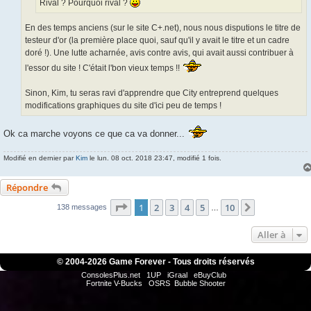
Rival ? Pourquoi rival ?
En des temps anciens (sur le site C+.net), nous nous disputions le titre de
testeur d'or (la première place quoi, sauf qu'il y avait le titre et un cadre
doré !). Une lutte acharnée, avis contre avis, qui avait aussi contribuer à
l'essor du site ! C'était l'bon vieux temps !!
Sinon, Kim, tu seras ravi d'apprendre que City entreprend quelques
modifications graphiques du site d'ici peu de temps !
Ok ca marche voyons ce que ca va donner...
Modifié en dernier par
Kim
le lun. 08 oct. 2018 23:47, modifié 1 fois.
Répondre
Page
1
sur
10
1
2
3
4
5
10
Suivante
138 messages
…
Aller à
© 2004-
2026 Game Forever - Tous droits réservés
ConsolesPlus.net
1UP
iGraal
eBuyClub
Fortnite V-Bucks
OSRS
Bubble Shooter