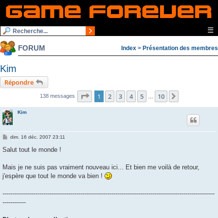
☰
FORUM
Index
>
Présentation des membres
Kim
Répondre
Page
1
sur
10
1
2
3
4
5
10
Suivante
138 messages
…
Kim
M
dim. 16 déc. 2007 23:11
e
s
Salut tout le monde !
s
a
g
Mais je ne suis pas vraiment nouveau ici... Et bien me voilà de retour,
e
j'espère que tout le monde va bien !
-------------------------------------------------------------------------------------------------------------
------------