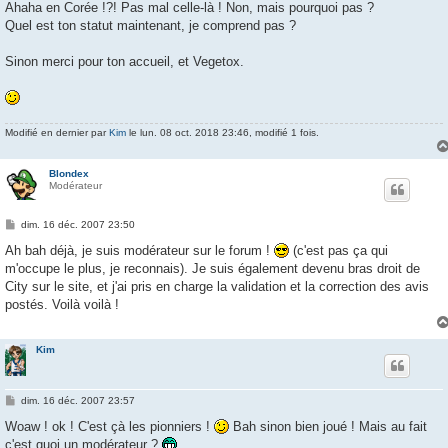
s
Ahaha en Corée !?! Pas mal celle-là ! Non, mais pourquoi pas ?
s
Quel est ton statut maintenant, je comprend pas ?
a
g
e
Sinon merci pour ton accueil, et Vegetox.
Modifié en dernier par
Kim
le lun. 08 oct. 2018 23:46, modifié 1 fois.
Blondex
Modérateur
M
dim. 16 déc. 2007 23:50
e
s
Ah bah déjà, je suis modérateur sur le forum !
(c'est pas ça qui
s
m'occupe le plus, je reconnais). Je suis également devenu bras droit de
a
g
City sur le site, et j'ai pris en charge la validation et la correction des avis
e
postés. Voilà voilà !
Kim
M
dim. 16 déc. 2007 23:57
e
s
Woaw ! ok ! C'est çà les pionniers !
Bah sinon bien joué ! Mais au fait
s
c'est quoi un modérateur ?
a