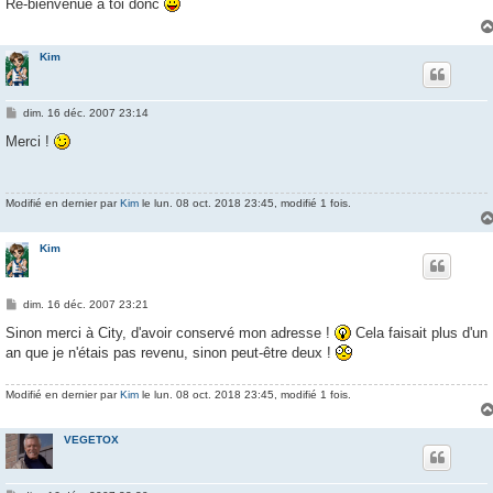
Re-bienvenue à toi donc
a
g
e
Kim
M
dim. 16 déc. 2007 23:14
e
s
Merci !
s
a
g
e
Modifié en dernier par
Kim
le lun. 08 oct. 2018 23:45, modifié 1 fois.
Kim
M
dim. 16 déc. 2007 23:21
e
s
Sinon merci à City, d'avoir conservé mon adresse !
Cela faisait plus d'un
s
an que je n'étais pas revenu, sinon peut-être deux !
a
g
e
Modifié en dernier par
Kim
le lun. 08 oct. 2018 23:45, modifié 1 fois.
VEGETOX