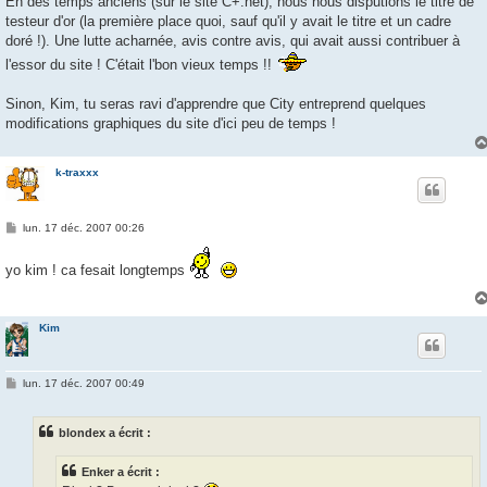
En des temps anciens (sur le site C+.net), nous nous disputions le titre de
testeur d'or (la première place quoi, sauf qu'il y avait le titre et un cadre
doré !). Une lutte acharnée, avis contre avis, qui avait aussi contribuer à
l'essor du site ! C'était l'bon vieux temps !!
Sinon, Kim, tu seras ravi d'apprendre que City entreprend quelques
modifications graphiques du site d'ici peu de temps !
k-traxxx
M
lun. 17 déc. 2007 00:26
e
s
s
yo kim ! ca fesait longtemps
a
g
e
Kim
M
lun. 17 déc. 2007 00:49
e
s
s
blondex a écrit :
a
g
e
Enker a écrit :