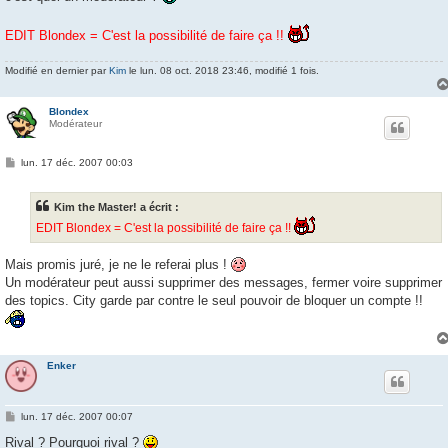
g
e
EDIT Blondex = C'est la possibilité de faire ça !!
Modifié en dernier par
Kim
le lun. 08 oct. 2018 23:46, modifié 1 fois.
Blondex
Modérateur
M
lun. 17 déc. 2007 00:03
e
s
s
Kim the Master! a écrit :
a
g
EDIT Blondex = C'est la possibilité de faire ça !!
e
Mais promis juré, je ne le referai plus !
Un modérateur peut aussi supprimer des messages, fermer voire supprimer
des topics. City garde par contre le seul pouvoir de bloquer un compte !!
Enker
M
lun. 17 déc. 2007 00:07
e
s
Rival ? Pourquoi rival ?