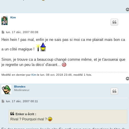
s
a
g
e
Kim
M
lun. 17 déc. 2007 00:08
e
s
Hein hein ! pas mal, enfin je ne sais pas si moi ca me plairait mais bon ca
s
a
a un côté magique !
g
e
Sinon, je trouve ca a beaucoup changé comme même, et je t'avouerai que
je regrette un peu la déco' d'avant...
Modifié en dernier par
Kim
le lun. 08 oct. 2018 23:46, modifié 1 fois.
Blondex
Modérateur
M
lun. 17 déc. 2007 00:11
e
s
s
Enker a écrit :
a
g
Rival ? Pourquoi rival ?
e