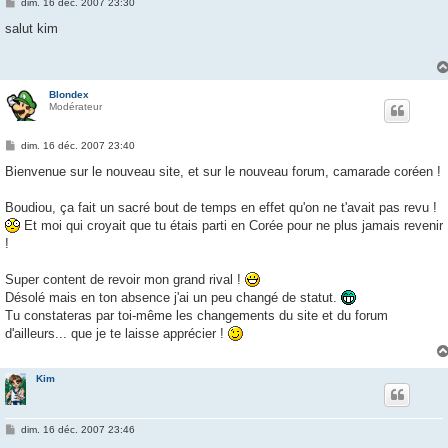
M
dim. 16 déc. 2007 23:30
e
s
salut kim
s
a
g
e
Blondex
Modérateur
M
dim. 16 déc. 2007 23:40
e
s
Bienvenue sur le nouveau site, et sur le nouveau forum, camarade coréen !
s
a
g
Boudiou, ça fait un sacré bout de temps en effet qu'on ne t'avait pas revu !
e
Et moi qui croyait que tu étais parti en Corée pour ne plus jamais revenir
!
Super content de revoir mon grand rival !
Désolé mais en ton absence j'ai un peu changé de statut.
Tu constateras par toi-même les changements du site et du forum
d'ailleurs... que je te laisse apprécier !
Kim
M
dim. 16 déc. 2007 23:46
e