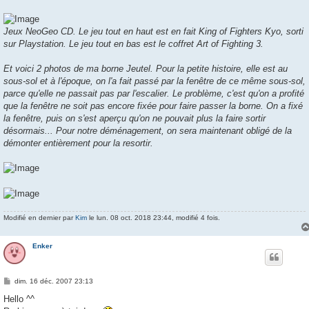
Jeux NeoGeo CD. Le jeu tout en haut est en fait King of Fighters Kyo, sorti
sur Playstation. Le jeu tout en bas est le coffret Art of Fighting 3.
Et voici 2 photos de ma borne Jeutel. Pour la petite histoire, elle est au
sous-sol et à l'époque, on l'a fait passé par la fenêtre de ce même sous-sol,
parce qu'elle ne passait pas par l'escalier. Le problème, c'est qu'on a profité
que la fenêtre ne soit pas encore fixée pour faire passer la borne. On a fixé
la fenêtre, puis on s'est aperçu qu'on ne pouvait plus la faire sortir
désormais... Pour notre déménagement, on sera maintenant obligé de la
démonter entièrement pour la resortir.
Modifié en dernier par
Kim
le lun. 08 oct. 2018 23:44, modifié 4 fois.
Enker
M
dim. 16 déc. 2007 23:13
e
s
Hello ^^
s