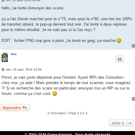
lun. 15 août 2016 09:49
e
s
hello, j'ai tenté d'envoyer des scans
s
a
g
ça a l'air d'avoir marcher pour le n°73, mais pour le n°80, une fois les 100%
e
de transfert atteint, le pop-up devient tout noir. J'ai tenté à deux reprises
pour le même résultat. Je ne sais pas si tu l'as reçu ?
EDIT : fichier PNG trop gros à priori, j'ai tenté en jpeg, ça marche
Kim
M
dim. 18 sept. 2016 14:58
e
s
Perso, je vais juste dépanner pour l'instant. Ayant 99% des Consoles+
s
chez moi, ça aide ! Mais prendre le temps de tout scanner, vous imaginez
a
g
?! Si on recherche des scans en particulier, envoyez moi un MP ou sur le
e
forum, comme ça c'est cool.
Répondre
8 messages • Page
1
sur
1
Aller à
© 2004-
2026 Game Forever - Tous droits réservés