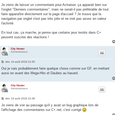
e
s
Je viens de laisser un commentaire pour Actraiser, ça apparait bien sur
s
l'onglet "Derniers commentaires", mais ne serait-il pas préférable de tout
a
g
faire apparaître directement sur la page d'accueil ? Je trouve que la
e
navigation par onglet n'est pas très jolie et ne met pas assez en valeur
l'activité.
En tout cas, ça marche, je pense que certains jeux testés dans C+
peuvent susciter des réactions !
City Hunter
Administrateur
M
dim. 14 août 2016 21:05
e
s
Oui je vais probablement faire quelque chose comme sur GF, en mettant
s
aussi en avant des Mega-Hits et Daubes au hasard.
a
g
e
City Hunter
Administrateur
M
dim. 14 août 2016 21:08
e
s
Je viens de voir au passage qu'il y avait un bug graphique lors de
s
l'affichage des commentaires sur C+.net, c'est corrigé
a
g