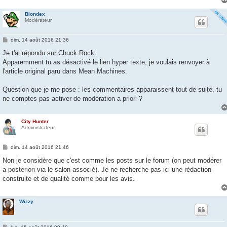
e
Blondex
Modérateur
M
dim. 14 août 2016 21:36
e
s
Je t'ai répondu sur Chuck Rock.
s
Apparemment tu as désactivé le lien hyper texte, je voulais renvoyer à
a
g
l'article original paru dans Mean Machines.
e
Question que je me pose : les commentaires apparaissent tout de suite, tu
ne comptes pas activer de modération a priori ?
City Hunter
Administrateur
M
dim. 14 août 2016 21:46
e
s
Non je considère que c'est comme les posts sur le forum (on peut modérer
s
a posteriori via le salon associé). Je ne recherche pas ici une rédaction
a
g
construite et de qualité comme pour les avis.
e
Wizzy
M