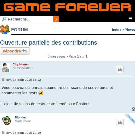
☰
FORUM
Index
>
News
Ouverture partielle des contributions
Répondre
8 messages • Page
1
sur
1
City Hunter
Administrateur
M
dim. 14 août 2016 15:12
e
s
Vous pouvez désormais soumettre des scans de couvertures et
s
commenter les tests
a
g
e
L'ajout de scans de tests reste fermé pour l'instant.
Blondex
Modérateur
M
dim. 14 août 2016 19:19