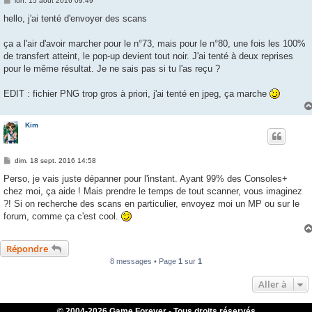
lun. 15 août 2016 09:49
e
s
hello, j'ai tenté d'envoyer des scans
s
a
g
ça a l'air d'avoir marcher pour le n°73, mais pour le n°80, une fois les 100%
e
de transfert atteint, le pop-up devient tout noir. J'ai tenté à deux reprises
pour le même résultat. Je ne sais pas si tu l'as reçu ?
EDIT : fichier PNG trop gros à priori, j'ai tenté en jpeg, ça marche
Kim
M
dim. 18 sept. 2016 14:58
e
s
Perso, je vais juste dépanner pour l'instant. Ayant 99% des Consoles+
s
chez moi, ça aide ! Mais prendre le temps de tout scanner, vous imaginez
a
g
?! Si on recherche des scans en particulier, envoyez moi un MP ou sur le
e
forum, comme ça c'est cool.
Répondre
8 messages • Page
1
sur
1
Aller à
© 2004-
2026 Game Forever - Tous droits réservés