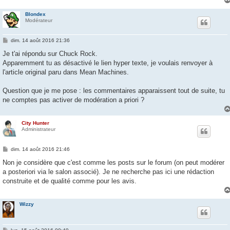
e
Blondex
Modérateur
M
dim. 14 août 2016 21:36
e
s
Je t'ai répondu sur Chuck Rock.
s
Apparemment tu as désactivé le lien hyper texte, je voulais renvoyer à
a
g
l'article original paru dans Mean Machines.
e
Question que je me pose : les commentaires apparaissent tout de suite, tu
ne comptes pas activer de modération a priori ?
City Hunter
Administrateur
M
dim. 14 août 2016 21:46
e
s
Non je considère que c'est comme les posts sur le forum (on peut modérer
s
a posteriori via le salon associé). Je ne recherche pas ici une rédaction
a
g
construite et de qualité comme pour les avis.
e
Wizzy
M