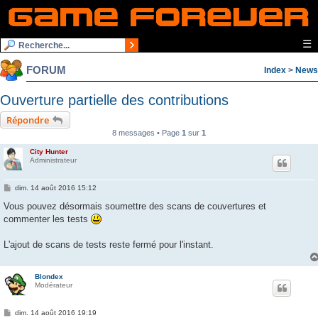
☰
FORUM
Index
>
News
Ouverture partielle des contributions
Répondre
8 messages • Page
1
sur
1
City Hunter
Administrateur
M
dim. 14 août 2016 15:12
e
s
Vous pouvez désormais soumettre des scans de couvertures et
s
commenter les tests
a
g
e
L'ajout de scans de tests reste fermé pour l'instant.
Blondex
Modérateur
M
dim. 14 août 2016 19:19