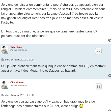
e
s
Je viens de laisser un commentaire pour Actraiser, ça apparait bien sur
s
l'onglet "Derniers commentaires", mais ne serait-il pas préférable de tout
a
g
faire apparaître directement sur la page d'accueil ? Je trouve que la
e
navigation par onglet n'est pas très jolie et ne met pas assez en valeur
l'activité.
En tout cas, ça marche, je pense que certains jeux testés dans C+
peuvent susciter des réactions !
City Hunter
Administrateur
M
dim. 14 août 2016 21:05
e
s
Oui je vais probablement faire quelque chose comme sur GF, en mettant
s
aussi en avant des Mega-Hits et Daubes au hasard.
a
g
e
City Hunter
Administrateur
M
dim. 14 août 2016 21:08
e
s
Je viens de voir au passage qu'il y avait un bug graphique lors de
s
l'affichage des commentaires sur C+.net, c'est corrigé
a
g