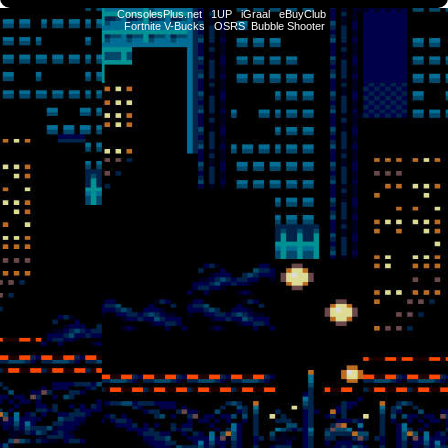
ConsolesPlus.net
1UP
iGraal
eBuyClub
Fortnite V-Bucks
OSRS
Bubble Shooter