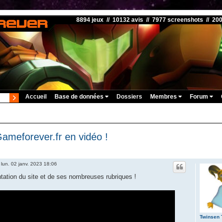
8894 jeux // 10132 avis // 7977 screenshots // 20
Accueil
Base de données
Dossiers
Membres
Forum
ameforever.fr en vidéo !
»
lun. 02 janv. 2023 18:06
tation du site et de ses nombreuses rubriques !
Twinsen