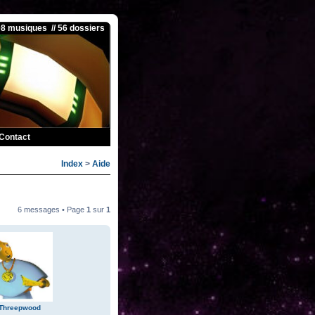
08 musiques // 56 dossiers
Contact
Index
>
Aide
6 messages • Page
1
sur
1
 Threepwood