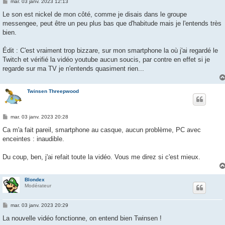
M
mar. 03 janv. 2023 12:13
e
s
Le son est nickel de mon côté, comme je disais dans le groupe
s
messengee, peut être un peu plus bas que d'habitude mais je l'entends très
a
g
bien.
e
Édit : C'est vraiment trop bizzare, sur mon smartphone la où j'ai regardé le
Twitch et vérifié la vidéo youtube aucun soucis, par contre en effet si je
regarde sur ma TV je n'entends quasiment rien...
Twinsen Threepwood
M
mar. 03 janv. 2023 20:28
e
s
Ca m'a fait pareil, smartphone au casque, aucun problème, PC avec
s
enceintes : inaudible.
a
g
e
Du coup, ben, j'ai refait toute la vidéo. Vous me direz si c'est mieux.
Blondex
Modérateur
M
mar. 03 janv. 2023 20:29
e
s
La nouvelle vidéo fonctionne, on entend bien Twinsen !
s