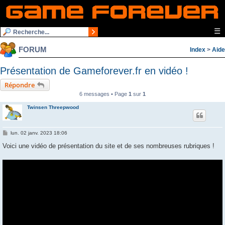
☰
FORUM
Index
>
Aide
Présentation de Gameforever.fr en vidéo !
Répondre
6 messages • Page
1
sur
1
Twinsen Threepwood
M
lun. 02 janv. 2023 18:06
e
s
Voici une vidéo de présentation du site et de ses nombreuses rubriques !
s
a
g
e