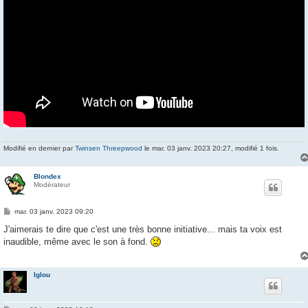
Modifié en dernier par
Twinsen Threepwood
le mar. 03 janv. 2023 20:27, modifié 1 fois.
Blondex
Modérateur
M
mar. 03 janv. 2023 09:20
e
s
J'aimerais te dire que c'est une très bonne initiative... mais ta voix est
s
inaudible, même avec le son à fond.
a
g
e
Iglou