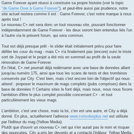
Game Forever ayant réussi à construire sa propre histoire (voir le topic
"de Game Over à Game Forever"
), et peut-être aussi par prudence, notre
site actuel restera comme il est : Game Forever, c'est notre marque à nous
après tout !
Le nouveau C+.net sera donc un tout nouveau site, pouvant fonctionner
indépendamment de Game Forever - les deux seront bien entendus liés l'un
à l'autre via le présent forum, qui sera commun.
Tout est déjà presque prêt - le slider était initialement prévu pour faire
défiler les couv du mag - mais C+ n'a finalement pas (encore) suivi le triste
sort de Joypad et le projet a été mis en sommeil au profit de la seule
rénovation de Game Forever.
En l'état, C+.net pourrait déjà redémarrer avec une base de données allant
jusqu'au numéro 175, ainsi que tous les scans de tests et des trombinos
conservés par City. C'est bien, mais c'est encore loin de l'objectif qui nous
attend : proposer le maximum de mags complets (pubs comprises) dans la
base de données !! Certains sites le font déjà, mais nous, nous nous fixons
l'ambition d'être le plus complet possible concernant C+ - et tout
particulièrement les vieux mags.
L'ambition, c'est une chose, mais la loi, c'en est une autre, et City a déjà
donné. En plus, actuellement l'adresse
www.consolesplus.net
est utilisée
par l'éditeur du mag (Yellow Media).
Plutôt que d'ouvrir un nouveau C+.net qui n'en aurait pas le nom et risquer
des poursuites, City a pris les devants et a contacté l'éditeur. Yellow Media