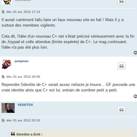
M
dim. 01 avr. 2012 17:13
e
s
Il aurait carrément fallu faire un faux nouveau site en fait ! Mais il y a
s
surtout des membres vigilents.
a
g
e
Cela dit, l'idée d'un nouveau C+.net s'était précisé sérieusement avec la fin
de Joypad et celle attendue (limite espérée) de C+. Le mag continuant,
l'idée n'a pas été plus loin.
jumpman
M
dim. 01 avr. 2012 20:06
e
s
Reprendre l'identite de C+ serait assez nefaste je trouve... GF possede une
s
vraie identite alots que C+ est lui, entrain de sombrer petit a petit.
a
g
e
VEGETOX
M
dim. 01 avr. 2012 20:10
e
s
s
blondex a écrit :
a