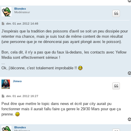
Blondex
Modérateur
M
dim. 01 avr. 2012 14:46
e
s
J'espérais que la tradition des poissons d'avril se soit un peu dissipée pour
s
retenter ma chance, mais je suis tout de même content de mon résultat
a
g
(une personne que je ne dénoncerai pas ayant plongé avec le poisson).
e
Bon, cela dit, il n'y a pas que du faux là-dedans, les contacts avec Yellow
Media sont effectivement sérieux !
...
Ok, j'déconne, c'est totalement improbable !!
Jimeo
M
dim. 01 avr. 2012 16:27
e
s
Peut être que mettre le topic dans news et écrit par city aurait pu
s
fonctionner mais il aurait fallu faire ça genre le 29/30 Mars pour que ça
a
g
prenne.
e
Blondex
Modérateur