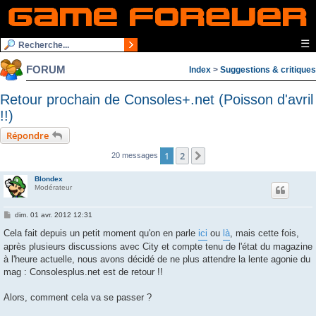
☰
FORUM
Index
>
Suggestions & critiques
Retour prochain de Consoles+.net (Poisson d'avril
!!)
Répondre
1
2
Suivante
20 messages
Blondex
Modérateur
M
dim. 01 avr. 2012 12:31
e
s
Cela fait depuis un petit moment qu'on en parle
ici
ou
là
, mais cette fois,
s
après plusieurs discussions avec City et compte tenu de l'état du magazine
a
g
à l'heure actuelle, nous avons décidé de ne plus attendre la lente agonie du
e
mag : Consolesplus.net est de retour !!
Alors, comment cela va se passer ?