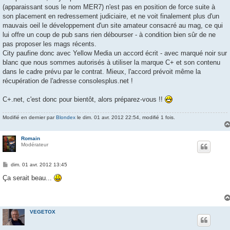
(apparaissant sous le nom MER7) n'est pas en position de force suite à
son placement en redressement judiciaire, et ne voit finalement plus d'un
mauvais oeil le développement d'un site amateur consacré au mag, ce qui
lui offre un coup de pub sans rien débourser - à condition bien sûr de ne
pas proposer les mags récents.
City paufine donc avec Yellow Media un accord écrit - avec marqué noir sur
blanc que nous sommes autorisés à utiliser la marque C+ et son contenu
dans le cadre prévu par le contrat. Mieux, l'accord prévoit même la
récupération de l'adresse consolesplus.net !
C+.net, c'est donc pour bientôt, alors préparez-vous !!
Modifié en dernier par
Blondex
le dim. 01 avr. 2012 22:54, modifié 1 fois.
Romain
Modérateur
M
dim. 01 avr. 2012 13:45
e
s
Ça serait beau...
s
a
g
e
VEGETOX