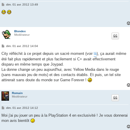
M
dim. 01 avr. 2012 13:49
e
s
s
a
g
e
Blondex
Modérateur
M
dim. 01 avr. 2012 14:04
e
s
City réfléchit à ce projet depuis un sacré moment (voir
là
), ça aurait même
s
été fait plus rapidement et plus facilement si C+ avait effectivement
a
g
disparu en même temps que Joypad.
e
La donne change un peu aujourd'hui, avec Yellow Media dans le rouge
(sans mauvais jeu de mots) et des contacts établis. Et puis, un tel site
attirerait sans doute du monde sur Game Forever !
Romain
Modérateur
M
dim. 01 avr. 2012 14:12
e
s
Moi j'ai pu jouer un peu à la PlayStation 4 en exclusivité ! Je vous donnerai
s
mon avis bientôt
a
g
e