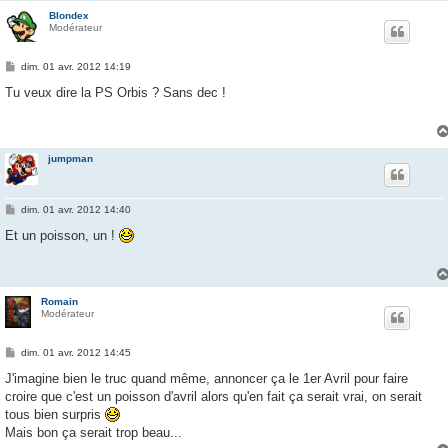
Blondex
Modérateur
M
dim. 01 avr. 2012 14:19
e
s
Tu veux dire la PS Orbis ? Sans dec !
s
a
g
e
jumpman
M
dim. 01 avr. 2012 14:40
e
s
Et un poisson, un !
s
a
g
e
Romain
Modérateur
M
dim. 01 avr. 2012 14:45
e
s
J'imagine bien le truc quand même, annoncer ça le 1er Avril pour faire
s
croire que c'est un poisson d'avril alors qu'en fait ça serait vrai, on serait
a
g
tous bien surpris
e
Mais bon ça serait trop beau...