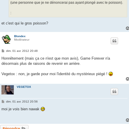
g
(une personne que je ne dénoncerai pas ayant plongé avec le poisson).
e
:
et c'est qui le gros poisson?
Blondex
Modérateur
M
dim. 01 avr. 2012 20:48
e
s
Honnêtement (mais ça ce n'est que mon avis), Game Forever n'a
s
désormais plus de raisons de revenir en arrière.
a
g
e
Vegetox : non, je garde pour moi l'identité du mystérieux piégé !
VEGETOX
M
dim. 01 avr. 2012 20:56
e
s
moi je vois bien nawak
s
a
g
e
Répondre