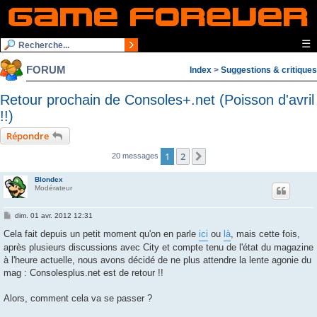
☰
FORUM
Index
>
Suggestions & critiques
Retour prochain de Consoles+.net (Poisson d'avril
!!)
Répondre
1
2
Suivante
20 messages
Blondex
Modérateur
M
dim. 01 avr. 2012 12:31
e
s
Cela fait depuis un petit moment qu'on en parle
ici
ou
là
, mais cette fois,
s
après plusieurs discussions avec City et compte tenu de l'état du magazine
a
g
à l'heure actuelle, nous avons décidé de ne plus attendre la lente agonie du
e
mag : Consolesplus.net est de retour !!
Alors, comment cela va se passer ?