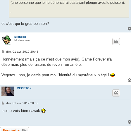
g
(une personne que je ne dénoncerai pas ayant plongé avec le poisson).
e
:
et c'est qui le gros poisson?
Blondex
Modérateur
M
dim. 01 avr. 2012 20:48
e
s
Honnêtement (mais ça ce n'est que mon avis), Game Forever n'a
s
désormais plus de raisons de revenir en arrière.
a
g
e
Vegetox : non, je garde pour moi l'identité du mystérieux piégé !
VEGETOX
M
dim. 01 avr. 2012 20:56
e
s
moi je vois bien nawak
s
a
g
e
Répondre