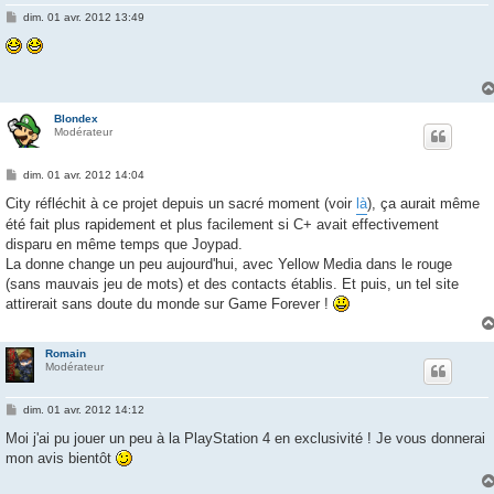
M
dim. 01 avr. 2012 13:49
e
s
s
a
g
e
Blondex
Modérateur
M
dim. 01 avr. 2012 14:04
e
s
City réfléchit à ce projet depuis un sacré moment (voir
là
), ça aurait même
s
été fait plus rapidement et plus facilement si C+ avait effectivement
a
g
disparu en même temps que Joypad.
e
La donne change un peu aujourd'hui, avec Yellow Media dans le rouge
(sans mauvais jeu de mots) et des contacts établis. Et puis, un tel site
attirerait sans doute du monde sur Game Forever !
Romain
Modérateur
M
dim. 01 avr. 2012 14:12
e
s
Moi j'ai pu jouer un peu à la PlayStation 4 en exclusivité ! Je vous donnerai
s
mon avis bientôt
a
g
e