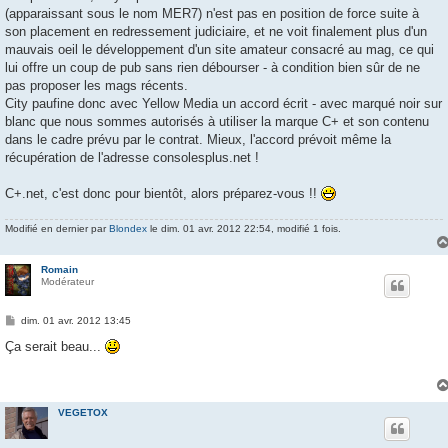
(apparaissant sous le nom MER7) n'est pas en position de force suite à
son placement en redressement judiciaire, et ne voit finalement plus d'un
mauvais oeil le développement d'un site amateur consacré au mag, ce qui
lui offre un coup de pub sans rien débourser - à condition bien sûr de ne
pas proposer les mags récents.
City paufine donc avec Yellow Media un accord écrit - avec marqué noir sur
blanc que nous sommes autorisés à utiliser la marque C+ et son contenu
dans le cadre prévu par le contrat. Mieux, l'accord prévoit même la
récupération de l'adresse consolesplus.net !
C+.net, c'est donc pour bientôt, alors préparez-vous !!
Modifié en dernier par
Blondex
le dim. 01 avr. 2012 22:54, modifié 1 fois.
Romain
Modérateur
M
dim. 01 avr. 2012 13:45
e
s
Ça serait beau...
s
a
g
e
VEGETOX