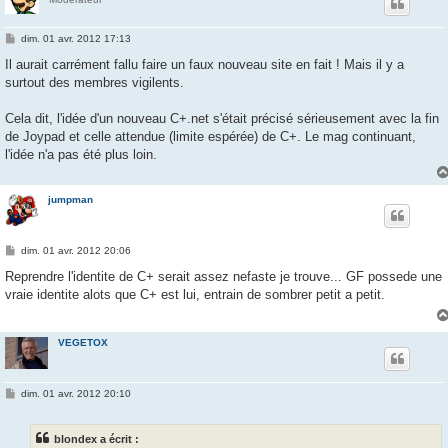
M
dim. 01 avr. 2012 17:13
e
s
Il aurait carrément fallu faire un faux nouveau site en fait ! Mais il y a
s
surtout des membres vigilents.
a
g
e
Cela dit, l'idée d'un nouveau C+.net s'était précisé sérieusement avec la fin
de Joypad et celle attendue (limite espérée) de C+. Le mag continuant,
l'idée n'a pas été plus loin.
jumpman
M
dim. 01 avr. 2012 20:06
e
s
Reprendre l'identite de C+ serait assez nefaste je trouve... GF possede une
s
vraie identite alots que C+ est lui, entrain de sombrer petit a petit.
a
g
e
VEGETOX
M
dim. 01 avr. 2012 20:10
e
s
s
blondex a écrit :
a