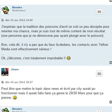
Blondex
Modérateur
M
dim. 01 avr. 2012 14:46
e
s
J'espérais que la tradition des poissons d'avril se soit un peu dissipée pour
s
retenter ma chance, mais je suis tout de même content de mon résultat
a
g
(une personne que je ne dénoncerai pas ayant plongé avec le poisson).
e
Bon, cela dit, il n'y a pas que du faux là-dedans, les contacts avec Yellow
Media sont effectivement sérieux !
...
Ok, j'déconne, c'est totalement improbable !!
Jimeo
M
dim. 01 avr. 2012 16:27
e
s
Peut être que mettre le topic dans news et écrit par city aurait pu
s
fonctionner mais il aurait fallu faire ça genre le 29/30 Mars pour que ça
a
g
prenne.
e
Blondex
Modérateur