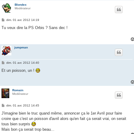
Blondex
Modérateur
M
dim. 01 avr. 2012 14:19
e
s
Tu veux dire la PS Orbis ? Sans dec !
s
a
g
e
jumpman
M
dim. 01 avr. 2012 14:40
e
s
Et un poisson, un !
s
a
g
e
Romain
Modérateur
M
dim. 01 avr. 2012 14:45
e
s
J'imagine bien le truc quand même, annoncer ça le 1er Avril pour faire
s
croire que c'est un poisson d'avril alors qu'en fait ça serait vrai, on serait
a
g
tous bien surpris
e
Mais bon ça serait trop beau...