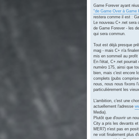
Game Forever ayant réussi
"de Game Over à Game F
restera comme il est : Ga
Le nouveau C+.net sera 
de Game Forever - les deu
qui sera commun.
Tout est déjà presque prêt 
mag - mais C+ n'a finaleme
mis en sommeil au profit
En l'état, C+.net pourrai
numéro 175, ainsi que to
bien, mais c'est encore l
complets (pubs comprises
nous, nous nous fixons l'
particulièrement les vieu
L'ambition, c'est une chos
actuellement l'adresse
ww
Media).
Plutôt que d'ouvrir un no
City a pris les devants e
MER7) n'est pas en positi
ne voit finalement plus 