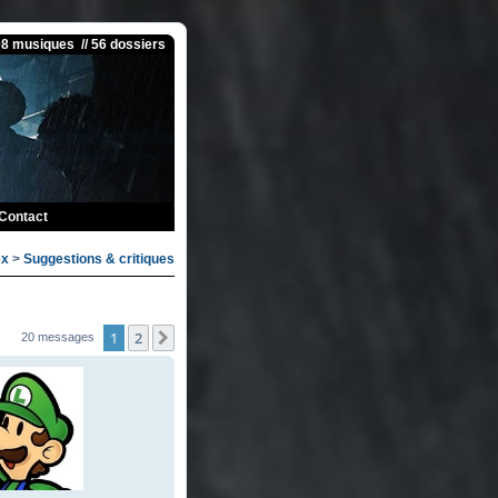
08 musiques // 56 dossiers
Contact
ex
>
Suggestions & critiques
1
2
Suivante
20 messages