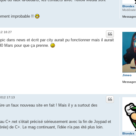
Blondex
Modérate
lement improbable !!
Messages
012 16:27
pic dans news et écrit par city aurait pu fonctionner mais il aurait
9/30 Mars pour que ça prenne.
Jimeo
Messages
 2012 17:13
aire un faux nouveau site en fait ! Mais il y a surtout des
veau C+.net s'était précisé sérieusement avec la fin de Joypad et
érée) de C+. Le mag continuant, l'idée n'a pas été plus loin.
Blondex