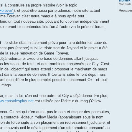
Blondex
Modérate
 à construire sa propre histoire (voir le topic
orever"
), et peut-être aussi par prudence, notre site actuel
Messages
me Forever, c'est notre marque à nous après tout !
donc un tout nouveau site, pouvant fonctionner indépendamment
x seront bien entendus liés l'un à l'autre via le présent forum,
- le slider était initialement prévu pour faire défiler les couv du
nt pas (encore) suivi le triste sort de Joypad et le projet a été
 de la seule rénovation de Game Forever.
t déjà redémarrer avec une base de données allant jusqu'au
us les scans de tests et des trombinos conservés par City. C'est
oin de l'objectif qui nous attend : proposer le maximum de mags
) dans la base de données !! Certains sites le font déjà, mais
ambition d'être le plus complet possible concernant C+ - et tout
x mags.
e, mais la loi, c'en est une autre, et City a déjà donné. En plus,
w.consolesplus.net
est utilisée par l'éditeur du mag (Yellow
uveau C+.net qui n'en aurait pas le nom et risquer des poursuites,
t a contacté l'éditeur. Yellow Media (apparaissant sous le nom
on de force suite à son placement en redressement judiciaire, et
d'un mauvais oeil le développement d'un site amateur consacré au