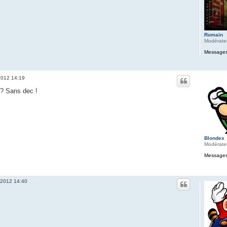
Romain
Modérate
Messages
 2012 14:19
 ? Sans dec !
Blondex
Modérate
Messages
. 2012 14:40