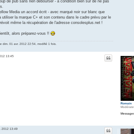
coup de pub sans rien débourser - à condition bien sûr de ne pas
s.
ellow Media un accord écrit - avec marqué noir sur blanc que
utiliser la marque C+ et son contenu dans le cadre prévu par le
prévoit même la récupération de l'adresse consolesplus.net !
ientôt, alors préparez-vous !!
e dim. 01 avr. 2012 22:54, modifié 1 fois.
2012 13:45
Romain
Modérate
Messages
r. 2012 13:49