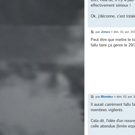
effectivement sérieux !
...
Ok, j'déconne, c'est tota
M
par
Jimeo
»
dim. 01 avr. 2
e
s
Peut être que mettre le to
s
fallu faire ça genre le 2
a
g
e
M
par
Blondex
»
dim. 01 avr.
e
s
Il aurait carrément fallu f
s
membres vigilents.
a
g
e
Cela dit, l'idée d'un nou
celle attendue (limite esp