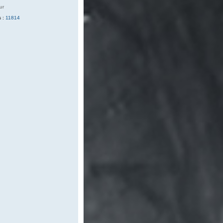
ur
 :
11814