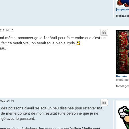
jumpman
Messages
2012 14:45
and même, annoncer ça le 1er Avril pour faire croire que c'est un
 fait ça serait vrai, on serait tous bien surpris
eau...
Romain
Modérate
Messages
 2012 14:46
n des poissons d'avril se soit un peu dissipée pour retenter ma
t de même content de mon résultat (une personne que je ne
ngé avec le poisson).
as que du faux là-dedans, les contacts avec Yellow Media sont