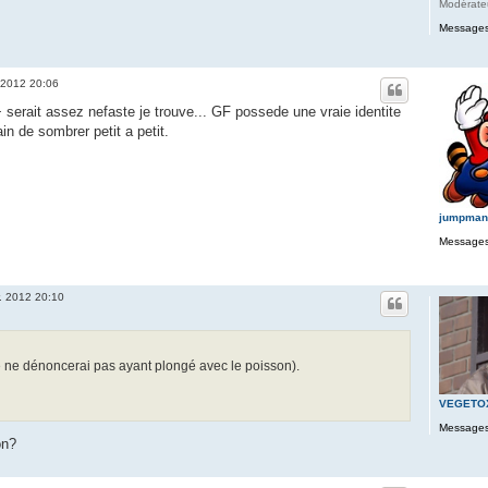
Modérate
Messages
. 2012 20:06
+ serait assez nefaste je trouve... GF possede une vraie identite
ain de sombrer petit a petit.
jumpman
Messages
r. 2012 20:10
 ne dénoncerai pas ayant plongé avec le poisson).
VEGETO
Messages
on?