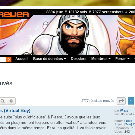
8894 jeux // 10132 avis // 7977 screenshots // 20
Accueil
Base de données
Dossiers
Membres
Forum
ouvés
Rechercher
Recherche avancée
Page
1
2777 résultats trouvés
s (Virtual Boy)
par
Wizzy
mer. 05 août 
e suite "plus qu'officieuse" à F-zero. J'avoue que les jeux
Forum :
Blog
près en plus) me font toujours un effet "wahou" à la retour vers
Sujet :
[Test] 
u rétro dans le même temps. Et vu sa qualité, il va falloir revoir
Réponses :
2
Vues :
243