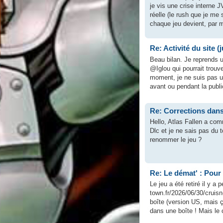
je vis une crise interne J
réelle (le rush que je me
chaque jeu devient, par m
Re: Activité du site (j
Beau bilan. Je reprends 
@Iglou qui pourrait trouv
moment, je ne suis pas un 
avant ou pendant la public
Re: Corrections dan
Hello, Atlas Fallen a co
Dlc et je ne sais pas du t
renommer le jeu ?
Re: Le démat' : Pour
Le jeu a été retiré il y 
town.fr/2026/06/30/cruisn-
boîte (version US, mais 
dans une boîte ! Mais le c