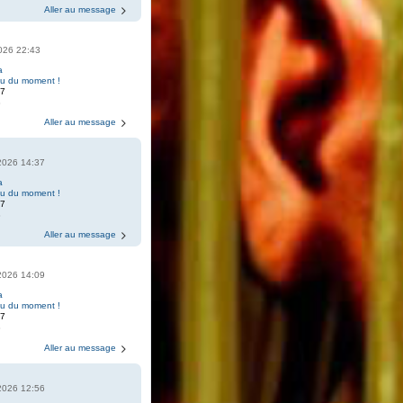
Aller au message
2026 22:43
a
eu du moment !
07
8
Aller au message
2026 14:37
a
eu du moment !
07
8
Aller au message
2026 14:09
a
eu du moment !
07
8
Aller au message
2026 12:56