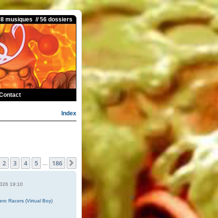
08 musiques // 56 dossiers
Contact
Index
1
sur
186
2
3
4
5
186
Suivante
…
2026 19:10
Zero Racers (Virtual Boy)