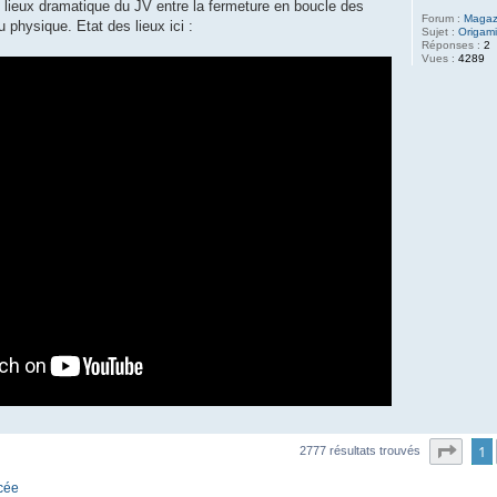
 lieux dramatique du JV entre la fermeture en boucle des
Forum :
Magaz
du physique. Etat des lieux ici :
Sujet :
Origam
Réponses :
2
Vues :
4289
Page
1
2777 résultats trouvés
ncée