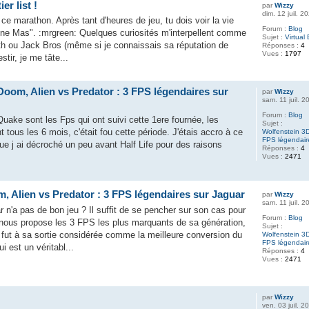
er list !
par
Wizzy
dim. 12 juil. 
ce marathon. Après tant d'heures de jeu, tu dois voir la vie
Forum :
Blog
ne Mas". :mrgreen: Quelques curiosités m'interpellent comme
Sujet :
Virtual 
h ou Jack Bros (même si je connaissais sa réputation de
Réponses :
4
Vues :
1797
stir, je me tâte...
Doom, Alien vs Predator : 3 FPS légendaires sur
par
Wizzy
sam. 11 juil. 
Forum :
Blog
ake sont les Fps qui ont suivi cette 1ere fournée, les
Sujet :
 tous les 6 mois, c'était fou cette période. J'étais accro à ce
Wolfenstein 3D
FPS légendair
ue j ai décroché un peu avant Half Life pour des raisons
Réponses :
4
Vues :
2471
, Alien vs Predator : 3 FPS légendaires sur Jaguar
par
Wizzy
sam. 11 juil. 
n'a pas de bon jeu ? Il suffit de se pencher sur son cas pour
Forum :
Blog
 nous propose les 3 FPS les plus marquants de sa génération,
Sujet :
 fut à sa sortie considérée comme la meilleure conversion du
Wolfenstein 3D
FPS légendair
 est un véritabl...
Réponses :
4
Vues :
2471
par
Wizzy
ven. 03 juil. 