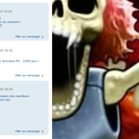
026 10:26
a
eu du moment !
07
8
Aller au message
2026 16:40
e données PC : 1000 jeux !
Aller au message
2026 20:26
ntation des membres
orm Jim
Aller au message