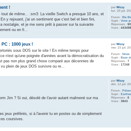
ent !
par
Wizzy
lun. 20 juil. 2
 tout de même... :sm3: La vieille Switch a presque 10 ans, et
Forum :
Bla Bl
. En y rejouant, j'ai un sentiment que c'est bel et bien fini,
Sujet :
Votre j
a nostalgie, et je me sens prêt à passer sur la suivante
Réponses :
9
Vues :
44348
ement ou en fi...
PC : 1000 jeux !
par
Wizzy
mer. 15 juil. 
ertoriés sous DOS sur le site ! En même temps pour
Forum :
News
, ce n'est qu'une poignée d'années avant la démocratisation du
Sujet :
Base d
est pas non plus grand chose comparé aux décennies de
Réponses :
7
Vues :
17248
vu plein de jeux DOS survivre ou re...
par
Wizzy
dim. 12 juil. 
Forum :
Prése
Sujet :
Earthw
orm Jim ? Si oui, désolé de t'avoir autant malmené sur ma
Réponses :
6
Vues :
3843
tes jeux préférés, si à l'avenir tu en postes ou de simplement
ces coursives.