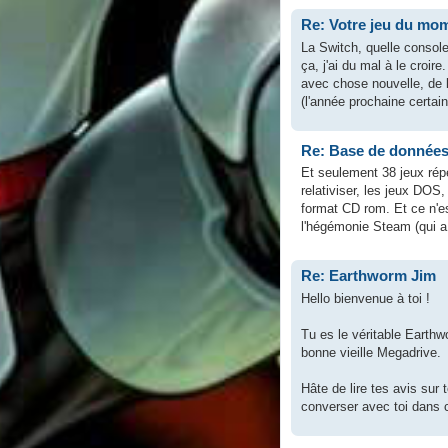
Re: Votre jeu du mom
La Switch, quelle console
ça, j'ai du mal à le croire
avec chose nouvelle, de l
(l'année prochaine certain
Re: Base de données 
Et seulement 38 jeux rép
relativiser, les jeux DOS
format CD rom. Et ce n'
l'hégémonie Steam (qui a 
Re: Earthworm Jim
Hello bienvenue à toi !
Tu es le véritable Earthw
bonne vieille Megadrive.
Hâte de lire tes avis sur 
converser avec toi dans 