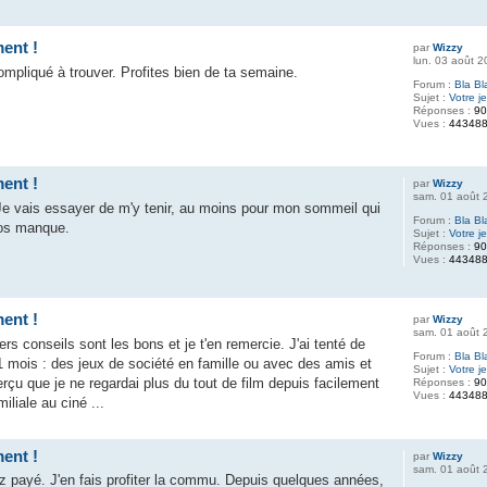
ent !
par
Wizzy
lun. 03 août 
compliqué à trouver. Profites bien de ta semaine.
Forum :
Bla Bl
Sujet :
Votre j
Réponses :
9
Vues :
44348
ent !
par
Wizzy
sam. 01 août 
 Je vais essayer de m'y tenir, au moins pour mon sommeil qui
Forum :
Bla Bl
ros manque.
Sujet :
Votre j
Réponses :
9
Vues :
44348
ent !
par
Wizzy
sam. 01 août 
rs conseils sont les bons et je t'en remercie. J'ai tenté de
Forum :
Bla Bl
1 mois : des jeux de société en famille ou avec des amis et
Sujet :
Votre j
rçu que je ne regardai plus du tout de film depuis facilement
Réponses :
9
Vues :
44348
iliale au ciné ...
ent !
par
Wizzy
sam. 01 août 
ez payé. J'en fais profiter la commu. Depuis quelques années,