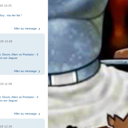
2026 10:25
Boy : ma tier list !
Aller au message
2026 14:49
, Doom, Alien vs Predator : 3
es sur Jaguar
Aller au message
2026 11:08
, Doom, Alien vs Predator : 3
es sur Jaguar
Aller au message
2026 12:18