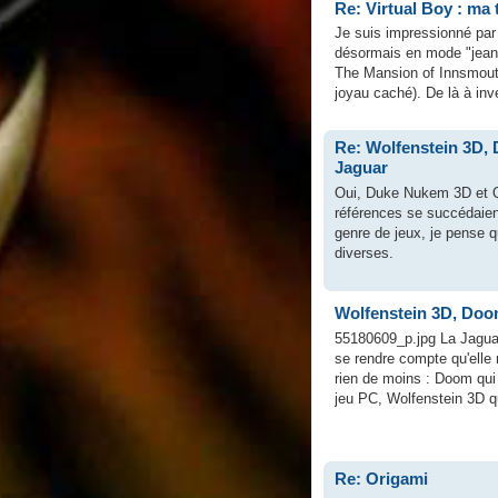
Re: Virtual Boy : ma ti
Je suis impressionné par 
désormais en mode "jean
The Mansion of Innsmout
joyau caché). De là à inve
Re: Wolfenstein 3D, 
Jaguar
Oui, Duke Nukem 3D et Qu
références se succédaient
genre de jeux, je pense q
diverses.
Wolfenstein 3D, Doom
55180609_p.jpg La Jaguar 
se rendre compte qu'elle
rien de moins : Doom qui
jeu PC, Wolfenstein 3D qui
Re: Origami