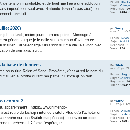
Forum :
Bla Bl
V, de tension improbable, et de boulimie liée à une addiction
Sujet :
Votre j
 suis imposé tout seul avec Nintendo Town n'a pas aidé), ou
Réponses :
9
Vues :
44348
oment, une lutt...
uillet 2026)
par
Wizzy
sam. 01 août 
un job ce lundi, moins jouer sera ma peine ! Message à
Forum :
News
er ça gênant vu que je le colle sur beaucoup d'avis en ce
Sujet :
Activité
stalker. J'ai téléchargé Minishoot sur ma vieille switch hier,
Réponses :
2
Vues :
776
ation de son avis, suit...
s la base de données
par
Wizzy
mer. 22 juil. 
mme sous titre Reign of Sand. Problème, c'est aussi le nom du
Forum :
Sugges
out si j'en ai profité durant ma partie ? Est-ce qu'on doit
Sujet :
Correc
Réponses :
1
Vues :
83635
 ou contre ?
par
Wizzy
lun. 20 juil. 2
a peu apparemment : https://www.nintendo-
Forum :
Actual
blast-retire-de-leshop-nintendo-switch/ Plus qu'à l'acheter en
Sujet :
Le déma
ça marche sur une Switch européenne)... ou avec un code
Réponses :
4
Vues :
24605
ode marchera-t-il ? J'ose l'espérer, m...