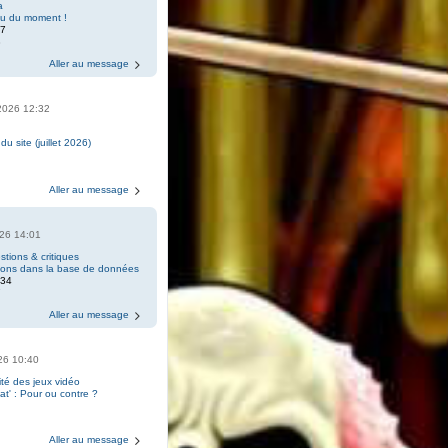
a
eu du moment !
07
8
Aller au message
2026 12:32
 du site (juillet 2026)
Aller au message
2026 14:01
tions & critiques
tions dans la base de données
034
7
Aller au message
026 10:40
ité des jeux vidéo
t' : Pour ou contre ?
7
Aller au message