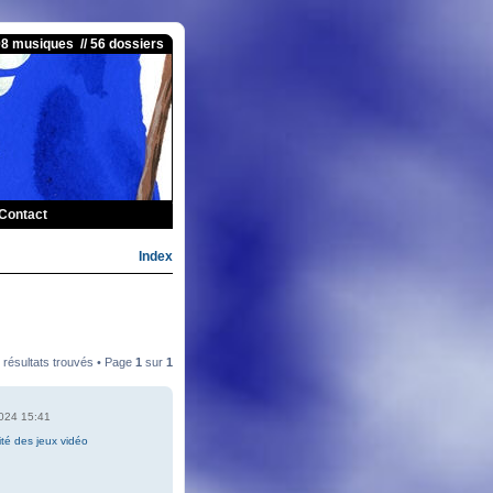
08 musiques // 56 dossiers
Contact
Index
 résultats trouvés • Page
1
sur
1
2024 15:41
ité des jeux vidéo
6