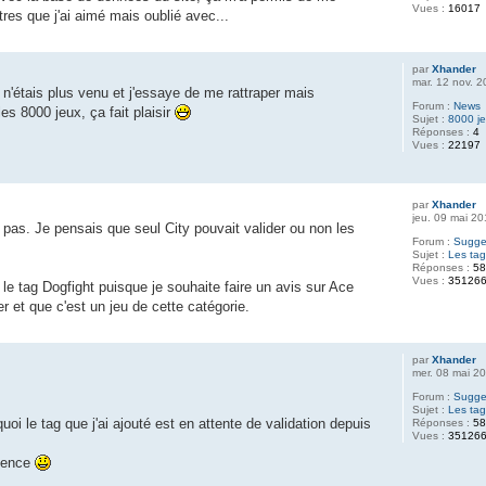
Vues :
16017
tres que j'ai aimé mais oublié avec...
par
Xhander
mar. 12 nov. 
n'étais plus venu et j'essaye de me rattraper mais
Forum :
News
es 8000 jeux, ça fait plaisir
Sujet :
8000 je
Réponses :
4
Vues :
22197
par
Xhander
jeu. 09 mai 2
 pas. Je pensais que seul City pouvait valider ou non les
Forum :
Sugges
Sujet :
Les ta
Réponses :
5
Vues :
35126
 le tag Dogfight puisque je souhaite faire un avis sur Ace
 et que c'est un jeu de cette catégorie.
par
Xhander
mer. 08 mai 2
Forum :
Sugges
Sujet :
Les ta
i le tag que j'ai ajouté est en attente de validation depuis
Réponses :
5
Vues :
35126
tience