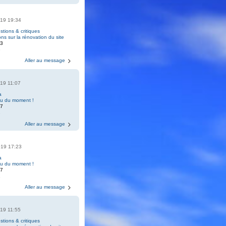
019 19:34
tions & critiques
ons sur la rénovation du site
73
8
Aller au message
019 11:07
a
eu du moment !
07
2
Aller au message
019 17:23
a
eu du moment !
07
2
Aller au message
019 11:55
tions & critiques