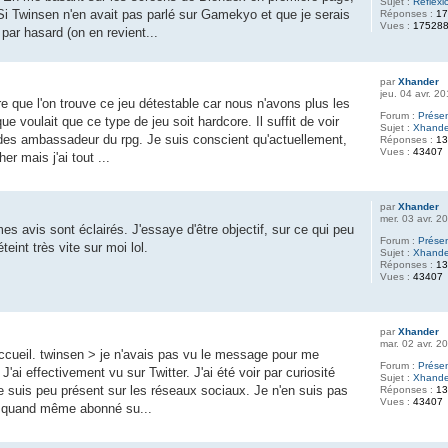
Sujet :
Réflexi
 Si Twinsen n'en avait pas parlé sur Gamekyo et que je serais
Réponses :
1
Vues :
17528
ar hasard (on en revient...
par
Xhander
jeu. 04 avr. 2
 que l'on trouve ce jeu détestable car nous n'avons plus les
Forum :
Prése
 voulait que ce type de jeu soit hardcore. Il suffit de voir
Sujet :
Xhande
des ambassadeur du rpg. Je suis conscient qu'actuellement,
Réponses :
1
Vues :
43407
er mais j'ai tout ...
par
Xhander
mer. 03 avr. 2
es avis sont éclairés. J'essaye d'être objectif, sur ce qui peu
Forum :
Prése
éteint très vite sur moi lol.
Sujet :
Xhande
Réponses :
1
Vues :
43407
par
Xhander
mar. 02 avr. 2
accueil. twinsen > je n'avais pas vu le message pour me
Forum :
Prése
J'ai effectivement vu sur Twitter. J'ai été voir par curiosité
Sujet :
Xhande
e suis peu présent sur les réseaux sociaux. Je n'en suis pas
Réponses :
1
Vues :
43407
s quand même abonné su...