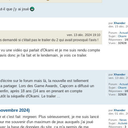
t-il que j'y ai joué
par
Xhander
dim. 15 déc. 
Forum :
Actual
ven. 13 déc. 2024 19:10
Sujet :
Okami
demandé si c'était pas le trailer du 2 qui avait provoqué l'avis !
Réponses :
1
Vues :
32928
ai vu une vidéo qui parlait d'Okami et je me suis rendu compte
avis donc je l'ai fait et le lendemain, je vois ce trailer.
par
Xhander
ven. 13 déc. 
d'écrire sur le forum mais là, la nouvelle est tellement
Forum :
Actual
la partager. Lors des Game Awards, Capcom a diffusé un
Sujet :
Okami
e enfin, après 18 ans (14 ans en prenant en compte
Réponses :
1
Vues :
32928
tôt la séquelle d'Okami. Le trailer ...
(novembre 2024)
par
Xhander
dim. 01 déc. 
et c'est fait :mrgreen: Plus sérieusement, je me suis lancé
Forum :
News
our me souvenir d'un maximum de jeux auxquels j'ai joué
Sujet :
Activit
vec la base de données du site, ça m'a permis de me
Réponses :
3