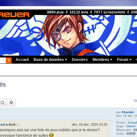
8894 jeux // 10132 avis // 7977 screenshots // 20
Accueil
Base de données
Dossiers
Membres
Forum
vés
15
Rechercher
Recherche avancée
par
Xhander
dim. 15 déc. 
Forum :
Actual
ood
a écrit :
↑
dim. 15 déc. 2024 15:25
Sujet :
Okami
quelques avis sur une liste de jeux oubliés que je te donne?
Réponses :
1
Vues :
32928
a provoque l'annonce de suites