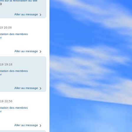
ons sur la rénovation du site
73
8
Aller au message
019 20:06
ntation des membres
r
3
Aller au message
019 19:18
ntation des membres
r
3
Aller au message
019 20:56
ntation des membres
r
3
Aller au message