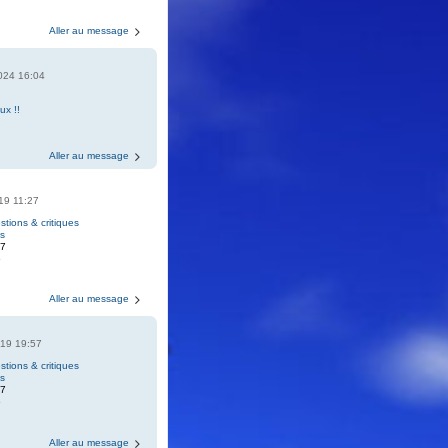
Aller au message
2024 16:04
ux !!
Aller au message
019 11:27
tions & critiques
gs
87
6
Aller au message
019 19:57
tions & critiques
gs
87
6
Aller au message