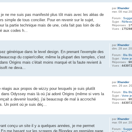
par
Xhander
mer. 08 mai 2
 je ne me suis pas manifesté plus tôt mais avec les aléas de
Forum :
Sugges
urs simple de tous concilier. Pour en revenir sur le sujet,
Sujet :
Réflexi
our la partie technique mais de une, cela fait pas loin de dix
Réponses :
1
Vues :
17528
hé aux codes h...
par
Xhander
dim. 28 avr. 2
sez générique dans le level design. En prenant l'exemple des
Forum :
Bla Bl
beaucoup du copier/coller, même la plupart des temples, c'est
Sujet :
Votre j
i dans Origins mais c'était moins marqué et la faute revient à
Réponses :
9
Vues :
44397
isoft ne deva...
par
Xhander
ven. 26 avr. 2
réagis aux propos de wizzy pour lesquels je suis plutôt
Forum :
Bla Bl
n dans Odyssey mais là où j'ai adoré Origins (même si vers la
Sujet :
Votre j
nçait a devenir lourde), j'ai beaucoup de mal à accroché
Réponses :
9
Vues :
44397
s. Un point où je suis déç...
par
Xhander
mar. 09 avr. 2
yant conçu un site il y a quelques années, je me permet
Forum :
Sugges
s. En me basant sur les screens de Blondex en première page,