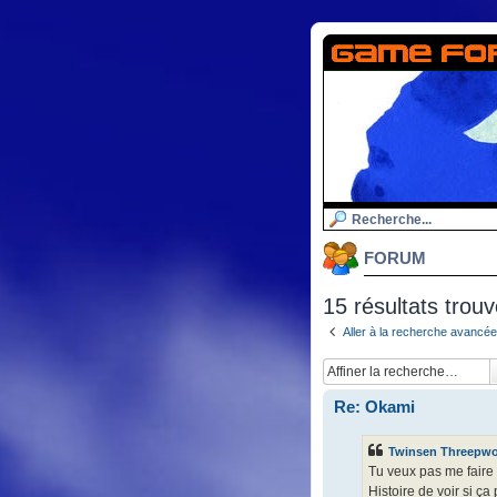
FORUM
15 résultats trou
Aller à la recherche avancée
Re: Okami
Twinsen Threepw
Tu veux pas me faire 
Histoire de voir si ç