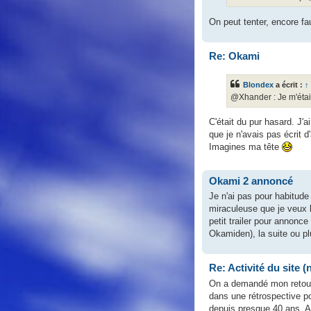
On peut tenter, encore fau
Re: Okami
Blondex
a écrit :
↑
@Xhander : Je m'étais 
C'était du pur hasard. J'
que je n'avais pas écrit d'
Imagines ma tête
Okami 2 annoncé
Je n'ai pas pour habitude 
miraculeuse que je veux 
petit trailer pour annonc
Okamiden), la suite ou plu
Re: Activité du site 
On a demandé mon retour 
dans une rétrospective p
depuis presque 40 ans. A