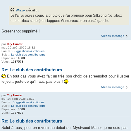
Wizzy
a écrit :
↑
Je l'ai vu après coup, la photo que j'ai proposé pour Silksong (pc, xbox
one et xbox series) est tagguée Gamereactor en bas à gauche.
Screenshot supprimé !
Aller au message
par
City Hunter
mer. 20 août 2025 18:32
Forum :
Suggestions & critiques
Sujet :
Le club des contributeurs
Réponses :
4888
Vues :
1937573
Re: Le club des contributeurs
En tout cas vous avez fait un très bon choix de screenshot pour illustrer
le jeu... juste ce qu'il faut, pas plus !
Aller au message
par
City Hunter
jeu. 14 août 2025 23:12
Forum :
Suggestions & critiques
Sujet :
Le club des contributeurs
Réponses :
4888
Vues :
1937573
Re: Le club des contributeurs
Salut à tous, pour en revenir au débat sur Mystwood Manor, je ne suis pas