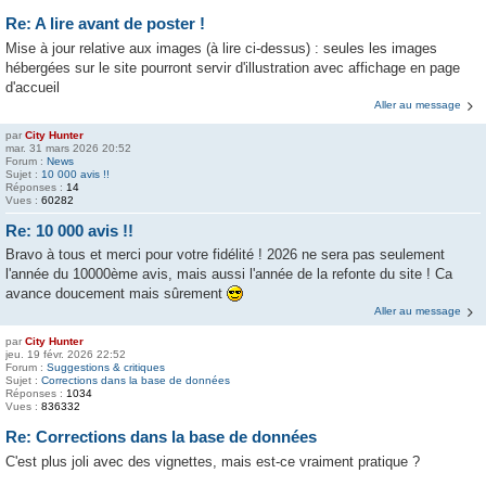
Re: A lire avant de poster !
Mise à jour relative aux images (à lire ci-dessus) : seules les images
hébergées sur le site pourront servir d'illustration avec affichage en page
d'accueil
Aller au message
par
City Hunter
mar. 31 mars 2026 20:52
Forum :
News
Sujet :
10 000 avis !!
Réponses :
14
Vues :
60282
Re: 10 000 avis !!
Bravo à tous et merci pour votre fidélité ! 2026 ne sera pas seulement
l'année du 10000ème avis, mais aussi l'année de la refonte du site ! Ca
avance doucement mais sûrement
Aller au message
par
City Hunter
jeu. 19 févr. 2026 22:52
Forum :
Suggestions & critiques
Sujet :
Corrections dans la base de données
Réponses :
1034
Vues :
836332
Re: Corrections dans la base de données
C'est plus joli avec des vignettes, mais est-ce vraiment pratique ?