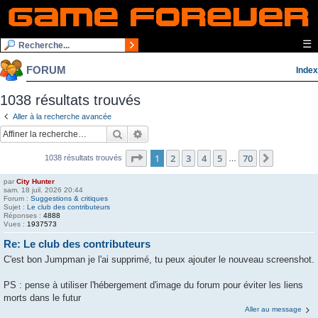
☰
FORUM
Index
1038 résultats trouvés
Aller à la recherche avancée
Rechercher
Recherche avancée
Page
1
sur
70
1
2
3
4
5
70
Suivante
1038 résultats trouvés
…
par
City Hunter
sam. 18 juil. 2026 20:44
Forum :
Suggestions & critiques
Sujet :
Le club des contributeurs
Réponses :
4888
Vues :
1937573
Re: Le club des contributeurs
C'est bon Jumpman je l'ai supprimé, tu peux ajouter le nouveau screenshot.
PS : pense à utiliser l'hébergement d'image du forum pour éviter les liens
morts dans le futur
Aller au message