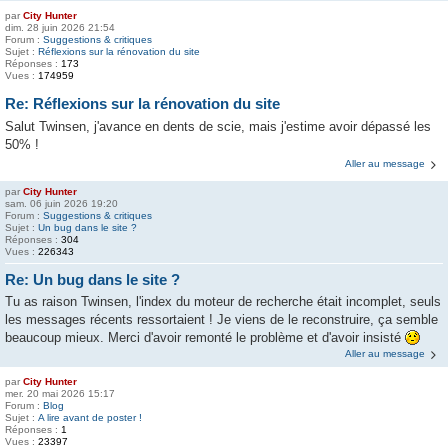
par
City Hunter
dim. 28 juin 2026 21:54
Forum :
Suggestions & critiques
Sujet :
Réflexions sur la rénovation du site
Réponses :
173
Vues :
174959
Re: Réflexions sur la rénovation du site
Salut Twinsen, j'avance en dents de scie, mais j'estime avoir dépassé les
50% !
Aller au message
par
City Hunter
sam. 06 juin 2026 19:20
Forum :
Suggestions & critiques
Sujet :
Un bug dans le site ?
Réponses :
304
Vues :
226343
Re: Un bug dans le site ?
Tu as raison Twinsen, l'index du moteur de recherche était incomplet, seuls
les messages récents ressortaient ! Je viens de le reconstruire, ça semble
beaucoup mieux. Merci d'avoir remonté le problème et d'avoir insisté
Aller au message
par
City Hunter
mer. 20 mai 2026 15:17
Forum :
Blog
Sujet :
A lire avant de poster !
Réponses :
1
Vues :
23397