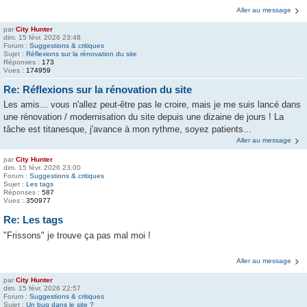
Aller au message
par
City Hunter
dim. 15 févr. 2026 23:48
Forum :
Suggestions & critiques
Sujet :
Réflexions sur la rénovation du site
Réponses :
173
Vues :
174959
Re: Réflexions sur la rénovation du site
Les amis... vous n'allez peut-être pas le croire, mais je me suis lancé dans
une rénovation / modernisation du site depuis une dizaine de jours ! La
tâche est titanesque, j'avance à mon rythme, soyez patients...
Aller au message
par
City Hunter
dim. 15 févr. 2026 23:00
Forum :
Suggestions & critiques
Sujet :
Les tags
Réponses :
587
Vues :
350977
Re: Les tags
"Frissons" je trouve ça pas mal moi !
Aller au message
par
City Hunter
dim. 15 févr. 2026 22:57
Forum :
Suggestions & critiques
Sujet :
Un bug dans le site ?