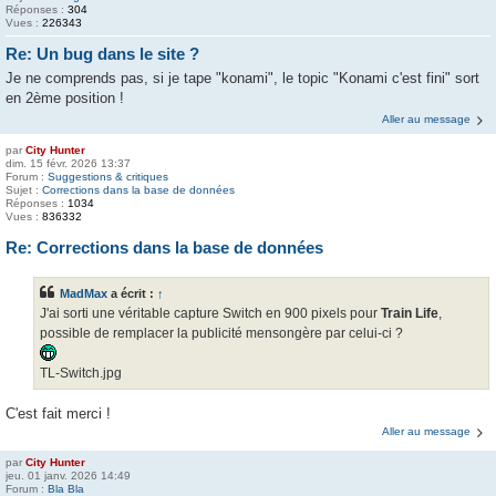
Réponses :
304
Vues :
226343
Re: Un bug dans le site ?
Je ne comprends pas, si je tape "konami", le topic "Konami c'est fini" sort
en 2ème position !
Aller au message
par
City Hunter
dim. 15 févr. 2026 13:37
Forum :
Suggestions & critiques
Sujet :
Corrections dans la base de données
Réponses :
1034
Vues :
836332
Re: Corrections dans la base de données
MadMax
a écrit :
↑
J'ai sorti une véritable capture Switch en 900 pixels pour
Train Life
,
possible de remplacer la publicité mensongère par celui-ci ?
TL-Switch.jpg
C'est fait merci !
Aller au message
par
City Hunter
jeu. 01 janv. 2026 14:49
Forum :
Bla Bla