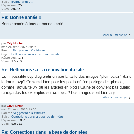
Sujet :
Bonne année !!
Réponses :
25
Vues :
38386
Re: Bonne année !!
Bonne année à tous et bonne santé !
Aller au message
par
City Hunter
mer. 24 sept. 2025 20:06
Forum :
Suggestions & critiques
Sujet :
Réflexions sur la rénovation du site
Réponses :
173
Vues :
174959
Re: Réflexions sur la rénovation du site
Est il possible svp d'agrandir un peu la taille des images "plein écran" dans
le forum svp? Ce serait bien pour les posts où l'on partage des photos,
comme l'actualité JV ou les articles en blog ! Ca ne te convient pas quand
tu regardes les exemples sur ce topic ? Les images sont bien agr...
Aller au message
par
City Hunter
mer. 24 sept. 2025 19:56
Forum :
Suggestions & critiques
Sujet :
Corrections dans la base de données
Réponses :
1034
Vues :
836332
Re: Corrections dans la base de données