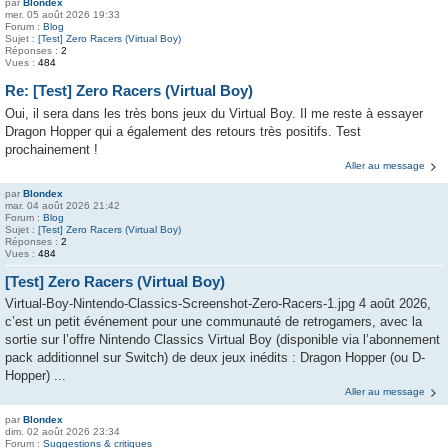
par
Blondex
mer. 05 août 2026 19:33
Forum :
Blog
Sujet :
[Test] Zero Racers (Virtual Boy)
Réponses :
2
Vues :
484
Re: [Test] Zero Racers (Virtual Boy)
Oui, il sera dans les très bons jeux du Virtual Boy. Il me reste à essayer
Dragon Hopper qui a également des retours très positifs. Test
prochainement !
Aller au message
par
Blondex
mar. 04 août 2026 21:42
Forum :
Blog
Sujet :
[Test] Zero Racers (Virtual Boy)
Réponses :
2
Vues :
484
[Test] Zero Racers (Virtual Boy)
Virtual-Boy-Nintendo-Classics-Screenshot-Zero-Racers-1.jpg 4 août 2026,
c’est un petit événement pour une communauté de retrogamers, avec la
sortie sur l’offre Nintendo Classics Virtual Boy (disponible via l’abonnement
pack additionnel sur Switch) de deux jeux inédits : Dragon Hopper (ou D-
Hopper) ...
Aller au message
par
Blondex
dim. 02 août 2026 23:34
Forum :
Suggestions & critiques