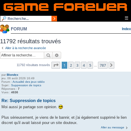
☰
FORUM
Index
11792 résultats trouvés
Aller à la recherche avancée
Rechercher
Recherche avancée
Page
1
sur
787
1
2
3
4
5
787
Suivante
11792 résultats trouvés
…
par
Blondex
jeu. 06 août 2026 16:49
Forum :
Actualité des jeux vidéo
Sujet :
Suppression de topics
Réponses :
7
Vues :
4636
Re: Suppression de topics
Moi aussi je partage son opinion.
Plus sérieusement, je viens de le bannir, et j'ai également supprimé le lien
discret qu'il avait laissé pour un site douteux.
Aller au message