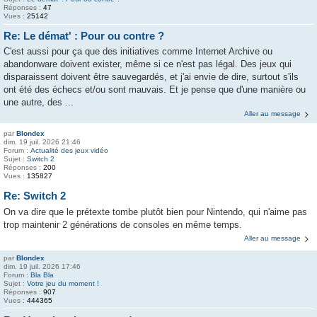
Réponses :
47
Vues :
25142
Re: Le démat' : Pour ou contre ?
C'est aussi pour ça que des initiatives comme Internet Archive ou
abandonware doivent exister, même si ce n'est pas légal. Des jeux qui
disparaissent doivent être sauvegardés, et j'ai envie de dire, surtout s'ils
ont été des échecs et/ou sont mauvais. Et je pense que d'une manière ou
une autre, des ...
Aller au message
par
Blondex
dim. 19 juil. 2026 21:46
Forum :
Actualité des jeux vidéo
Sujet :
Switch 2
Réponses :
200
Vues :
135827
Re: Switch 2
On va dire que le prétexte tombe plutôt bien pour Nintendo, qui n'aime pas
trop maintenir 2 générations de consoles en même temps.
Aller au message
par
Blondex
dim. 19 juil. 2026 17:46
Forum :
Bla Bla
Sujet :
Votre jeu du moment !
Réponses :
907
Vues :
444365