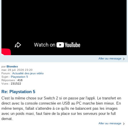
Aller au message
par
Blondex
mar. 28 juil. 2026 23:20
Forum :
Actualité des jeux vidéo
Sujet :
Playstation 5
Réponses :
416
Vues :
231522
Re: Playstation 5
C'est la même chose sur Switch 2 si on passe par l'appli. Le transfert en
direct avec la console connectée en USB au PC marche bien mieux. En
même temps, fallait s'attendre à ce qu'ils ne balancent pas les images
avec un poids maxi, faut faire de la place sur les serveurs pour le full
demat.
Aller au message