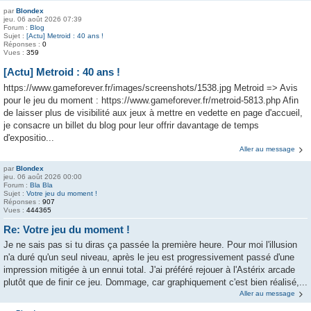
par
Blondex
jeu. 06 août 2026 07:39
Forum :
Blog
Sujet :
[Actu] Metroid : 40 ans !
Réponses :
0
Vues :
359
[Actu] Metroid : 40 ans !
https://www.gameforever.fr/images/screenshots/1538.jpg Metroid => Avis
pour le jeu du moment : https://www.gameforever.fr/metroid-5813.php Afin
de laisser plus de visibilité aux jeux à mettre en vedette en page d'accueil,
je consacre un billet du blog pour leur offrir davantage de temps
d'expositio...
Aller au message
par
Blondex
jeu. 06 août 2026 00:00
Forum :
Bla Bla
Sujet :
Votre jeu du moment !
Réponses :
907
Vues :
444365
Re: Votre jeu du moment !
Je ne sais pas si tu diras ça passée la première heure. Pour moi l'illusion
n'a duré qu'un seul niveau, après le jeu est progressivement passé d'une
impression mitigée à un ennui total. J'ai préféré rejouer à l'Astérix arcade
plutôt que de finir ce jeu. Dommage, car graphiquement c'est bien réalisé,...
Aller au message