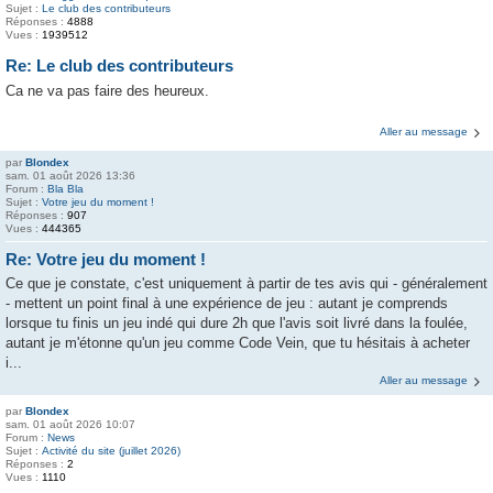
Sujet :
Le club des contributeurs
Réponses :
4888
Vues :
1939512
Re: Le club des contributeurs
Ca ne va pas faire des heureux.
Aller au message
par
Blondex
sam. 01 août 2026 13:36
Forum :
Bla Bla
Sujet :
Votre jeu du moment !
Réponses :
907
Vues :
444365
Re: Votre jeu du moment !
Ce que je constate, c'est uniquement à partir de tes avis qui - généralement
- mettent un point final à une expérience de jeu : autant je comprends
lorsque tu finis un jeu indé qui dure 2h que l'avis soit livré dans la foulée,
autant je m'étonne qu'un jeu comme Code Vein, que tu hésitais à acheter
i...
Aller au message
par
Blondex
sam. 01 août 2026 10:07
Forum :
News
Sujet :
Activité du site (juillet 2026)
Réponses :
2
Vues :
1110