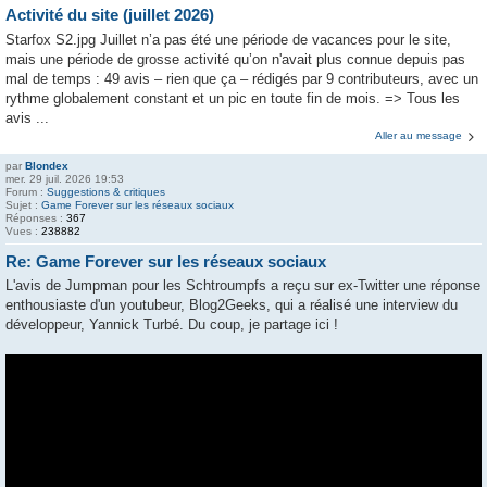
Activité du site (juillet 2026)
Starfox S2.jpg Juillet n’a pas été une période de vacances pour le site,
mais une période de grosse activité qu’on n'avait plus connue depuis pas
mal de temps : 49 avis – rien que ça – rédigés par 9 contributeurs, avec un
rythme globalement constant et un pic en toute fin de mois. => Tous les
avis ...
Aller au message
par
Blondex
mer. 29 juil. 2026 19:53
Forum :
Suggestions & critiques
Sujet :
Game Forever sur les réseaux sociaux
Réponses :
367
Vues :
238882
Re: Game Forever sur les réseaux sociaux
L'avis de Jumpman pour les Schtroumpfs a reçu sur ex-Twitter une réponse
enthousiaste d'un youtubeur, Blog2Geeks, qui a réalisé une interview du
développeur, Yannick Turbé. Du coup, je partage ici !