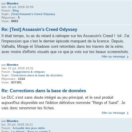
par
Blondex
dim. 26 juil. 2026 20:56
Forum :
Blog
Sujet :
[Test] Assassin's Creed Odyssey
Réponses :
5
Vues :
8892
Re: [Test] Assassin's Creed Odyssey
Il était temps, tu as du retard à rattraper sur les Assassin's Creed ! :lol: J'ai
l'impression que c'est le dernier épisode marquant de la licence. Depuis,
Valhalla, Mirage et Shadows sont retombés dans les travers de la série,
avec moins d'efforts visuels que ce que je vois sur tes beaux screenshots.
Aller au message
par
Blondex
mer. 22 juil. 2026 16:31
Forum :
Suggestions & critiques
Sujet :
Corrections dans la base de données
Réponses :
1034
Vues :
837381
Re: Corrections dans la base de données
Le DLC s'est sans doute intégré au jeu principal, et le seul produit
aujourd'hui disponible est l'édition définitive nommée "Reign of Sand". Je
vais donc renommer les fiches.
Aller au message
par
Blondex
lun. 20 juil. 2026 18:21
Forum :
Actualité des jeux vidéo
Sujet :
Le démat' : Pour ou contre ?