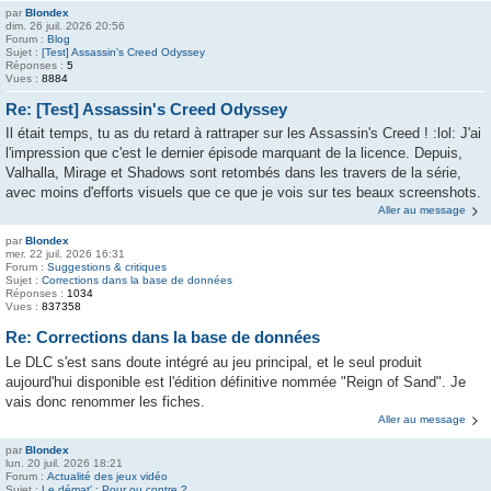
par
Blondex
dim. 26 juil. 2026 20:56
Forum :
Blog
Sujet :
[Test] Assassin's Creed Odyssey
Réponses :
5
Vues :
8884
Re: [Test] Assassin's Creed Odyssey
Il était temps, tu as du retard à rattraper sur les Assassin's Creed ! :lol: J'ai
l'impression que c'est le dernier épisode marquant de la licence. Depuis,
Valhalla, Mirage et Shadows sont retombés dans les travers de la série,
avec moins d'efforts visuels que ce que je vois sur tes beaux screenshots.
Aller au message
par
Blondex
mer. 22 juil. 2026 16:31
Forum :
Suggestions & critiques
Sujet :
Corrections dans la base de données
Réponses :
1034
Vues :
837358
Re: Corrections dans la base de données
Le DLC s'est sans doute intégré au jeu principal, et le seul produit
aujourd'hui disponible est l'édition définitive nommée "Reign of Sand". Je
vais donc renommer les fiches.
Aller au message
par
Blondex
lun. 20 juil. 2026 18:21
Forum :
Actualité des jeux vidéo
Sujet :
Le démat' : Pour ou contre ?