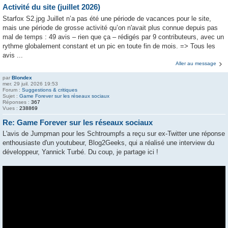
Activité du site (juillet 2026)
Starfox S2.jpg Juillet n’a pas été une période de vacances pour le site,
mais une période de grosse activité qu’on n'avait plus connue depuis pas
mal de temps : 49 avis – rien que ça – rédigés par 9 contributeurs, avec un
rythme globalement constant et un pic en toute fin de mois. => Tous les
avis ...
Aller au message
par
Blondex
mer. 29 juil. 2026 19:53
Forum :
Suggestions & critiques
Sujet :
Game Forever sur les réseaux sociaux
Réponses :
367
Vues :
238869
Re: Game Forever sur les réseaux sociaux
L'avis de Jumpman pour les Schtroumpfs a reçu sur ex-Twitter une réponse
enthousiaste d'un youtubeur, Blog2Geeks, qui a réalisé une interview du
développeur, Yannick Turbé. Du coup, je partage ici !