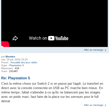
Aller au message
par
Blondex
mar. 28 juil. 2026 23:20
Forum :
Actualité des jeux vidéo
Sujet :
Playstation 5
Réponses :
416
Vues :
231487
Re: Playstation 5
C'est la même chose sur Switch 2 si on passe par l'appli. Le transfert en
direct avec la console connectée en USB au PC marche bien mieux. En
même temps, fallait s'attendre à ce qu'ils ne balancent pas les images
avec un poids maxi, faut faire de la place sur les serveurs pour le full
demat.
Aller au message