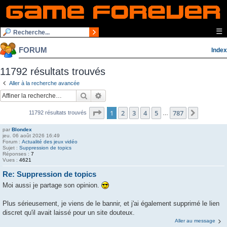
☰
FORUM
Index
11792 résultats trouvés
Aller à la recherche avancée
Rechercher
Recherche avancée
Page
1
sur
787
1
2
3
4
5
787
Suivante
11792 résultats trouvés
…
par
Blondex
jeu. 06 août 2026 16:49
Forum :
Actualité des jeux vidéo
Sujet :
Suppression de topics
Réponses :
7
Vues :
4621
Re: Suppression de topics
Moi aussi je partage son opinion.
Plus sérieusement, je viens de le bannir, et j'ai également supprimé le lien
discret qu'il avait laissé pour un site douteux.
Aller au message