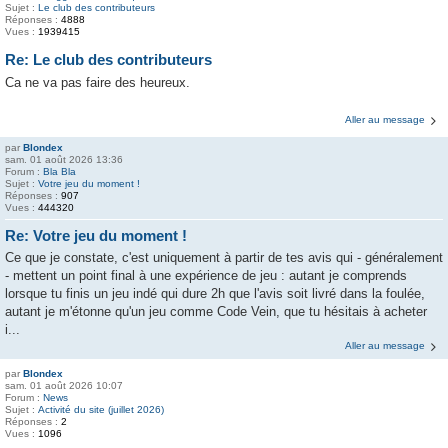
Sujet :
Le club des contributeurs
Réponses :
4888
Vues :
1939415
Re: Le club des contributeurs
Ca ne va pas faire des heureux.
Aller au message
par
Blondex
sam. 01 août 2026 13:36
Forum :
Bla Bla
Sujet :
Votre jeu du moment !
Réponses :
907
Vues :
444320
Re: Votre jeu du moment !
Ce que je constate, c'est uniquement à partir de tes avis qui - généralement
- mettent un point final à une expérience de jeu : autant je comprends
lorsque tu finis un jeu indé qui dure 2h que l'avis soit livré dans la foulée,
autant je m'étonne qu'un jeu comme Code Vein, que tu hésitais à acheter
i...
Aller au message
par
Blondex
sam. 01 août 2026 10:07
Forum :
News
Sujet :
Activité du site (juillet 2026)
Réponses :
2
Vues :
1096