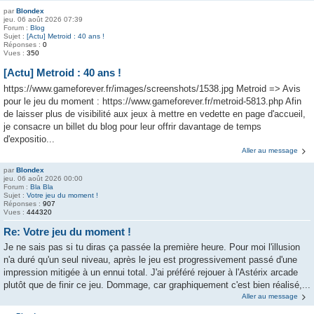
par
Blondex
jeu. 06 août 2026 07:39
Forum :
Blog
Sujet :
[Actu] Metroid : 40 ans !
Réponses :
0
Vues :
350
[Actu] Metroid : 40 ans !
https://www.gameforever.fr/images/screenshots/1538.jpg Metroid => Avis
pour le jeu du moment : https://www.gameforever.fr/metroid-5813.php Afin
de laisser plus de visibilité aux jeux à mettre en vedette en page d'accueil,
je consacre un billet du blog pour leur offrir davantage de temps
d'expositio...
Aller au message
par
Blondex
jeu. 06 août 2026 00:00
Forum :
Bla Bla
Sujet :
Votre jeu du moment !
Réponses :
907
Vues :
444320
Re: Votre jeu du moment !
Je ne sais pas si tu diras ça passée la première heure. Pour moi l'illusion
n'a duré qu'un seul niveau, après le jeu est progressivement passé d'une
impression mitigée à un ennui total. J'ai préféré rejouer à l'Astérix arcade
plutôt que de finir ce jeu. Dommage, car graphiquement c'est bien réalisé,...
Aller au message