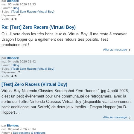
par
Blondex
mer. 05 août 2026 19:33
Forum :
Blog
Sujet :
[Test] Zero Racers (Virtual Boy)
Réponses :
2
Vues :
475
Re: [Test] Zero Racers (Virtual Boy)
Oui, il sera dans les très bons jeux du Virtual Boy. Il me reste à essayer
Dragon Hopper qui a également des retours très positifs. Test
prochainement !
Aller au message
par
Blondex
mar. 04 août 2026 21:42
Forum :
Blog
Sujet :
[Test] Zero Racers (Virtual Boy)
Réponses :
2
Vues :
475
[Test] Zero Racers (Virtual Boy)
Virtual-Boy-Nintendo-Classics-Screenshot-Zero-Racers-1.jpg 4 août 2026,
c’est un petit événement pour une communauté de retrogamers, avec la
sortie sur l’offre Nintendo Classics Virtual Boy (disponible via l’abonnement
pack additionnel sur Switch) de deux jeux inédits : Dragon Hopper (ou D-
Hopper) ...
Aller au message
par
Blondex
dim. 02 août 2026 23:34
Forum :
Suggestions & critiques