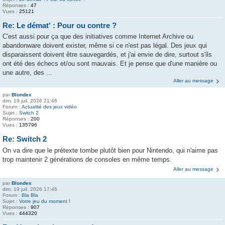
Réponses :
47
Vues :
25121
Re: Le démat' : Pour ou contre ?
C'est aussi pour ça que des initiatives comme Internet Archive ou
abandonware doivent exister, même si ce n'est pas légal. Des jeux qui
disparaissent doivent être sauvegardés, et j'ai envie de dire, surtout s'ils
ont été des échecs et/ou sont mauvais. Et je pense que d'une manière ou
une autre, des ...
Aller au message
par
Blondex
dim. 19 juil. 2026 21:46
Forum :
Actualité des jeux vidéo
Sujet :
Switch 2
Réponses :
200
Vues :
135796
Re: Switch 2
On va dire que le prétexte tombe plutôt bien pour Nintendo, qui n'aime pas
trop maintenir 2 générations de consoles en même temps.
Aller au message
par
Blondex
dim. 19 juil. 2026 17:46
Forum :
Bla Bla
Sujet :
Votre jeu du moment !
Réponses :
907
Vues :
444320