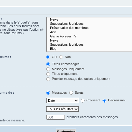
 :
rums dans le(s)quel(s) vous
erche. Les sous-forums sont
 ne désactivez pas l’option ci-
es sous-forums ».
orums :
Oui
Non
Titres et messages
Messages uniquement
Titres uniquement
Premier message des sujets uniquement
forme de :
Messages
Sujets
Croissant
Décroissant
premiers caractères des messages
gralité du message.