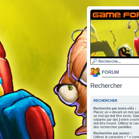
FORUM
Rechercher
RECHERCHER
Recherche par mots-clés :
Placez un
+
devant un mot qui 
un mot qui doit être exclu. Sa
séparés par des
|
entre croch
doit être trouvé. Utilisez le c
des recherches partielles.
Rechercher par auteur :
Utilisez le caractère « * » c