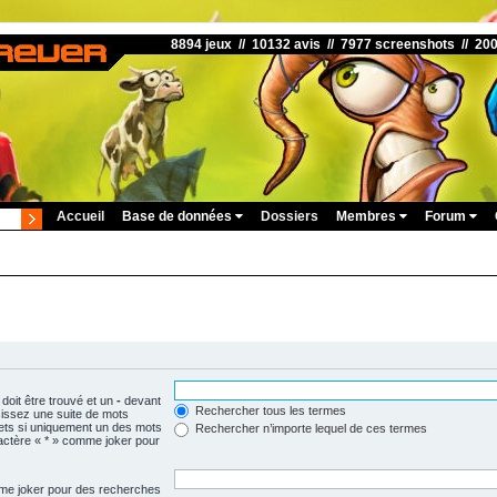
8894 jeux // 10132 avis // 7977 screenshots // 20
Accueil
Base de données
Dossiers
Membres
Forum
doit être trouvé et un
-
devant
Rechercher tous les termes
isissez une suite de mots
ets si uniquement un des mots
Rechercher n’importe lequel de ces termes
aractère « * » comme joker pour
omme joker pour des recherches