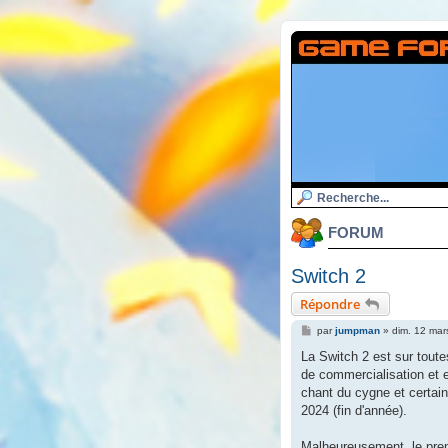
FORUM
Switch 2
Répondre
M
par
jumpman
»
dim. 12 mar
e
s
La Switch 2 est sur tout
s
de commercialisation et e
a
g
chant du cygne et certain
e
2024 (fin d'année).
Malheureusement, le prem