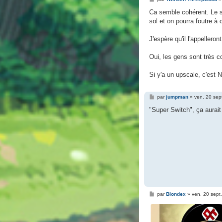
e
s
Ca semble cohérent. Le s
s
sol et on pourra foutre à
a
g
e
J'espère qu'il l'appellero
Oui, les gens sont très c
Si y'a un upscale, c'est 
M
par
jumpman
»
ven. 20 sep
e
s
"Super Switch", ça aurait
s
a
g
e
M
par
Blondex
»
ven. 20 sept
e
s
s
a