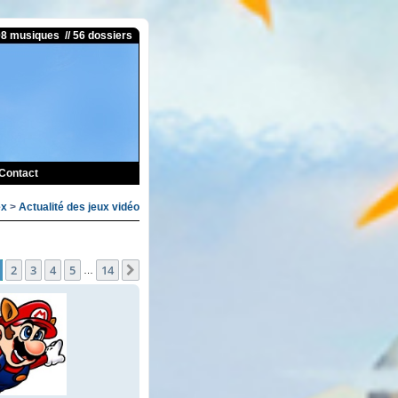
08 musiques // 56 dossiers
Contact
ex
>
Actualité des jeux vidéo
e
1
sur
14
2
3
4
5
14
Suivante
…