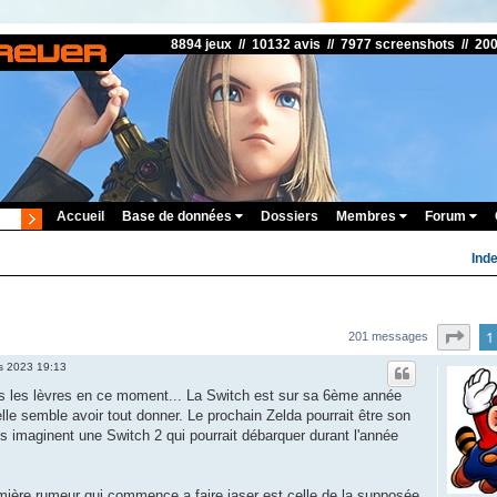
8894 jeux // 10132 avis // 7977 screenshots // 20
Accueil
Base de données
Dossiers
Membres
Forum
Ind
Pag
1
201 messages
s 2023 19:13
es les lèvres en ce moment... La Switch est sur sa 6ème année
lle semble avoir tout donner. Le prochain Zelda pourrait être son
s imaginent une Switch 2 qui pourrait débarquer durant l'année
ière rumeur qui commence a faire jaser est celle de la supposée