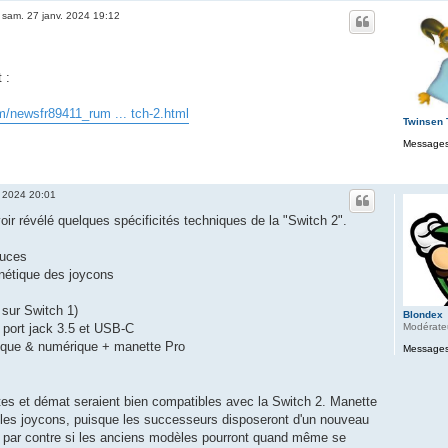
»
sam. 27 janv. 2024 19:12
 :
/newsfr89411_rum ... tch-2.html
Twinsen
Messages
. 2024 20:01
ir révélé quelques spécificités techniques de la "Switch 2".
ouces
nétique des joycons
sur Switch 1)
Blondex
Modérate
 port jack 3.5 et USB-C
sique & numérique + manette Pro
Messages
tes et démat seraient bien compatibles avec la Switch 2. Manette
les joycons, puisque les successeurs disposeront d'un nouveau
r par contre si les anciens modèles pourront quand même se