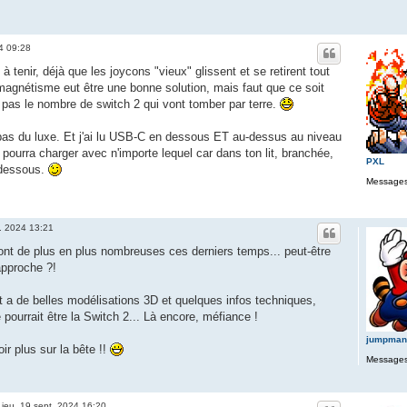
24 09:28
à tenir, déjà que les joycons "vieux" glissent et se retirent tout
 magnétisme eut être une bonne solution, mais faut que ce soit
ue pas le nombre de switch 2 qui vont tomber par terre.
as du luxe. Et j'ai lu USB-C en dessous ET au-dessus au niveau
 pourra charger avec n'importe lequel car dans ton lit, branchée,
PXL
n dessous.
Messages
t. 2024 13:21
ont de plus en plus nombreuses ces derniers temps... peut-être
approche ?!
it a de belles modélisations 3D et quelques infos techniques,
pourrait être la Switch 2... Là encore, méfiance !
jumpman
ir plus sur la bête !!
Messages
»
jeu. 19 sept. 2024 16:20