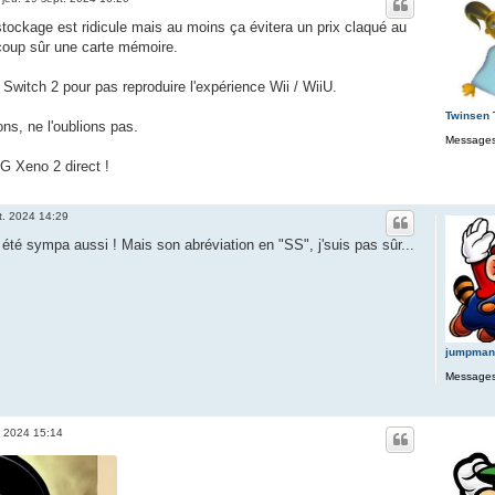
tockage est ridicule mais au moins ça évitera un prix claqué au
 coup sûr une carte mémoire.
nt Switch 2 pour pas reproduire l'expérience Wii / WiiU.
Twinsen
ons, ne l'oublions pas.
Messages
NG Xeno 2 direct !
t. 2024 14:29
 été sympa aussi ! Mais son abréviation en "SS", j'suis pas sûr...
jumpman
Messages
. 2024 15:14