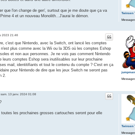
er que l'on change de gen', surtout que je me doute que ça va
Twinsen
 Prime 4 et un nouveau Monolith...J'aurai le démon.
Messages
s 2023 21:46
re, c'est que Nintendo, avec la Switch, ont lancé les comptes
e n'est plus comme avec la Wii ou la 3DS où les comptes Eshop
nsoles et non aux personnes. Je ne vois pas comment Nintendo
 leurs comptes Eshop sera inutilisables sur leur prochaine
es mail, identitifiants et tout le contenu du compte ? C'est en ça
icidaire pour Nintendo de dire que les jeux Switch ne seront pas
jumpman
h 2.
Messages
»
sam. 13 janv. 2024 01:08
?
 toutes les prochaines grosses cartouches seront pour elle
Twinsen
Messages