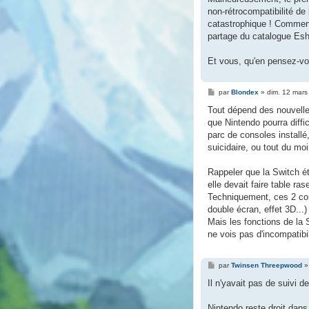
non-rétrocompatibilité de
catastrophique ! Comment
partage du catalogue Esho
Et vous, qu'en pensez-vo
M
par
Blondex
»
dim. 12 mars
e
s
Tout dépend des nouvelle
s
que Nintendo pourra diffic
a
g
parc de consoles installé
e
suicidaire, ou tout du moi
Rappeler que la Switch ét
elle devait faire table r
Techniquement, ces 2 con
double écran, effet 3D...)
Mais les fonctions de la
ne vois pas d'incompatibil
M
par
Twinsen Threepwood
e
s
Il n'yavait pas de suivi d
s
a
g
Nintendo reste droit dans