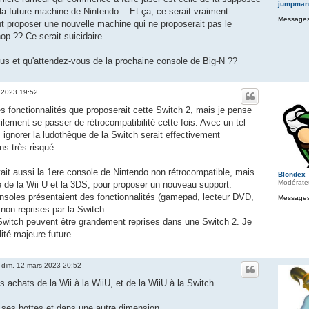
jumpman
 la future machine de Nintendo... Et ça, ce serait vraiment
Messages
 proposer une nouvelle machine qui ne proposerait pas le
p ?? Ce serait suicidaire...
us et qu'attendez-vous de la prochaine console de Big-N ??
 2023 19:52
s fonctionnalités que proposerait cette Switch 2, mais je pense
ilement se passer de rétrocompatibilité cette fois. Avec un tel
, ignorer la ludothèque de la Switch serait effectivement
ns très risqué.
ait aussi la 1ere console de Nintendo non rétrocompatible, mais
Blondex
Modérate
ase de la Wii U et la 3DS, pour proposer un nouveau support.
soles présentaient des fonctionnalités (gamepad, lecteur DVD,
Messages
 non reprises par la Switch.
 Switch peuvent être grandement reprises dans une Switch 2. Je
ité majeure future.
»
dim. 12 mars 2023 20:52
es achats de la Wii à la WiiU, et de la WiiU à la Switch.
 ses bottes et dans une autre dimension.