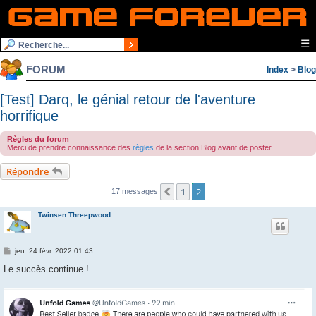
☰
FORUM
Index
>
Blog
[Test] Darq, le génial retour de l'aventure
horrifique
Règles du forum
Merci de prendre connaissance des
règles
de la section Blog avant de poster.
Répondre
1
2
Précédente
17 messages
Twinsen Threepwood
M
jeu. 24 févr. 2022 01:43
e
s
Le succès continue !
s
a
g
e