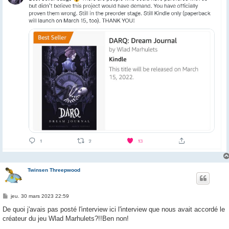
Twinsen Threepwood
M
jeu. 30 mars 2023 22:59
e
s
De quoi j'avais pas posté l'interview ici l'interview que nous avait accordé le
s
créateur du jeu Wlad Marhulets?!!Ben non!
a
g