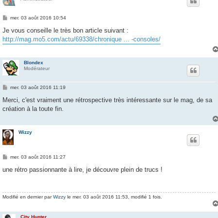
M
mer. 03 août 2016 10:54
e
s
Je vous conseille le très bon article suivant :
s
http://mag.mo5.com/actu/69338/chronique ... -consoles/
a
g
e
Blondex
Modérateur
M
mer. 03 août 2016 11:19
e
s
Merci, c'est vraiment une rétrospective très intéressante sur le mag, de sa
s
création à la toute fin.
a
g
e
Wizzy
M
mer. 03 août 2016 11:27
e
s
une rétro passionnante à lire, je découvre plein de trucs !
s
a
g
e
Modifié en dernier par
Wizzy
le mer. 03 août 2016 11:53, modifié 1 fois.
City Hunter