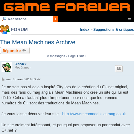
☰
FORUM
Index
>
Suggestions & critiques
The Mean Machines Archive
Répondre
8 messages • Page
1
sur
1
Blondex
Modérateur
M
mer. 03 août 2016 09:47
e
s
Je ne sais pas si cela a inspiré City lors de la création du C+.net original,
s
mais des fans du mag anglais Mean Machines ont créé un site qui lui est
a
g
dédié. Cela a d'autant plus d'importance pour nous que les premiers
e
numéros de C+ sont des traductions de Mean Machines.
Je vous laisse découvrir leur site :
http://www.meanmachinesmag.co.uk
Un site vraiment intéressant, et pourquoi pas proposer un partenariat avec
C+.net ?