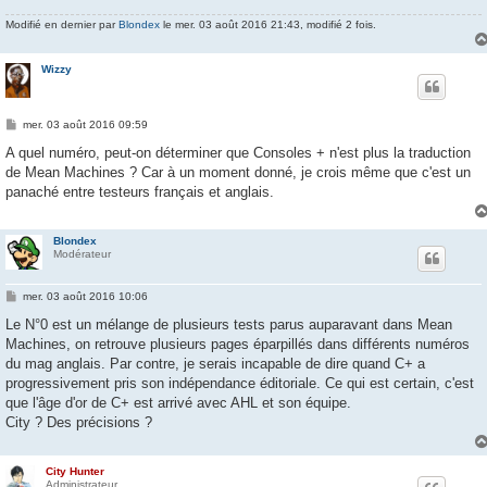
Modifié en dernier par
Blondex
le mer. 03 août 2016 21:43, modifié 2 fois.
Wizzy
M
mer. 03 août 2016 09:59
e
s
A quel numéro, peut-on déterminer que Consoles + n'est plus la traduction
s
de Mean Machines ? Car à un moment donné, je crois même que c'est un
a
g
panaché entre testeurs français et anglais.
e
Blondex
Modérateur
M
mer. 03 août 2016 10:06
e
s
Le N°0 est un mélange de plusieurs tests parus auparavant dans Mean
s
Machines, on retrouve plusieurs pages éparpillés dans différents numéros
a
g
du mag anglais. Par contre, je serais incapable de dire quand C+ a
e
progressivement pris son indépendance éditoriale. Ce qui est certain, c'est
que l'âge d'or de C+ est arrivé avec AHL et son équipe.
City ? Des précisions ?
City Hunter
Administrateur