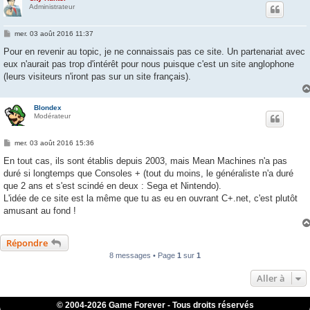
Administrateur
M
mer. 03 août 2016 11:37
e
s
Pour en revenir au topic, je ne connaissais pas ce site. Un partenariat avec
s
eux n'aurait pas trop d'intérêt pour nous puisque c'est un site anglophone
a
g
(leurs visiteurs n'iront pas sur un site français).
e
Blondex
Modérateur
M
mer. 03 août 2016 15:36
e
s
En tout cas, ils sont établis depuis 2003, mais Mean Machines n'a pas
s
duré si longtemps que Consoles + (tout du moins, le généraliste n'a duré
a
g
que 2 ans et s'est scindé en deux : Sega et Nintendo).
e
L'idée de ce site est la même que tu as eu en ouvrant C+.net, c'est plutôt
amusant au fond !
Répondre
8 messages • Page
1
sur
1
Aller à
© 2004-
2026 Game Forever - Tous droits réservés