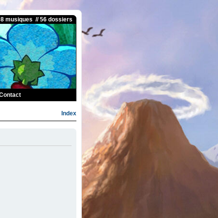
08 musiques // 56 dossiers
Contact
Index