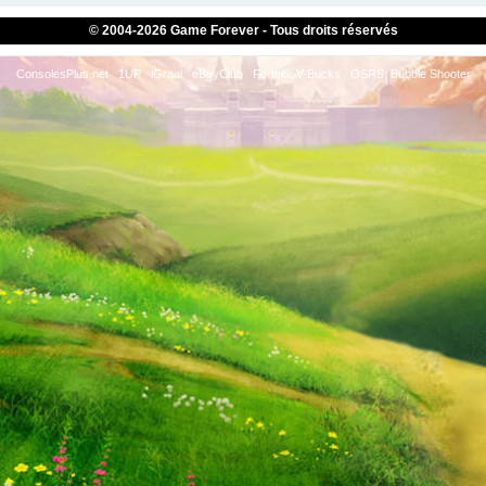
© 2004-
2026 Game Forever - Tous droits réservés
ConsolesPlus.net
1UP
iGraal
eBuyClub
Fortnite V-Bucks
OSRS
Bubble Shooter