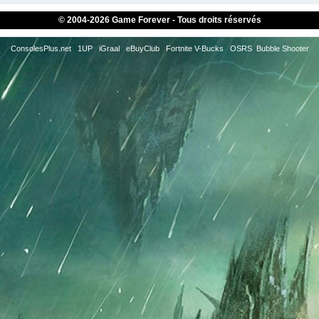
© 2004-
2026 Game Forever - Tous droits réservés
ConsolesPlus.net
1UP
iGraal
eBuyClub
Fortnite V-Bucks
OSRS
Bubble Shooter