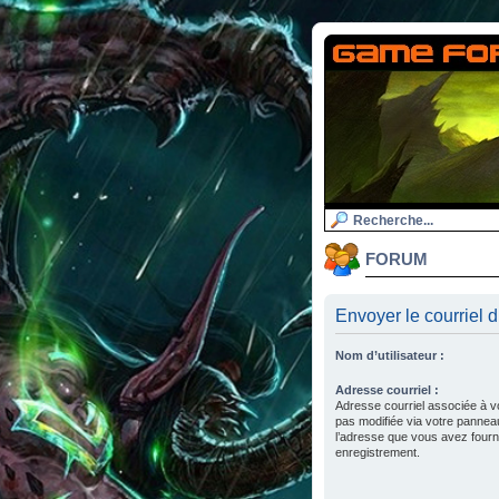
FORUM
Envoyer le courriel d
Nom d’utilisateur :
Adresse courriel :
Adresse courriel associée à v
pas modifiée via votre panneau d
l’adresse que vous avez fourni
enregistrement.