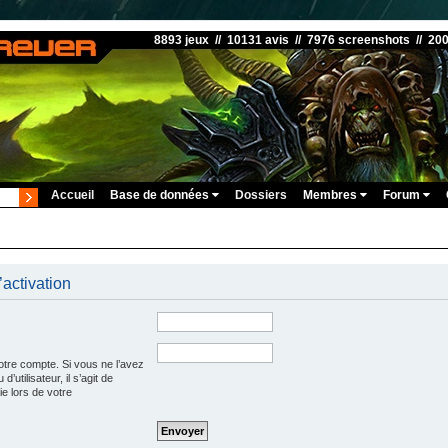
8893 jeux // 10131 avis // 7976 screenshots // 20
Accueil
Base de données
Dossiers
Membres
Forum
’activation
otre compte. Si vous ne l’avez
’utilisateur, il s’agit de
e lors de votre