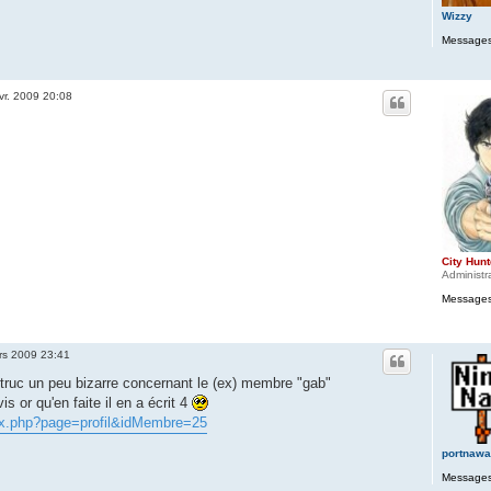
Wizzy
Messages
vr. 2009 20:08
City Hunt
Administr
Messages
rs 2009 23:41
truc un peu bizarre concernant le (ex) membre "gab"
avis or qu'en faite il en a écrit 4
dex.php?page=profil&idMembre=25
portnaw
Messages