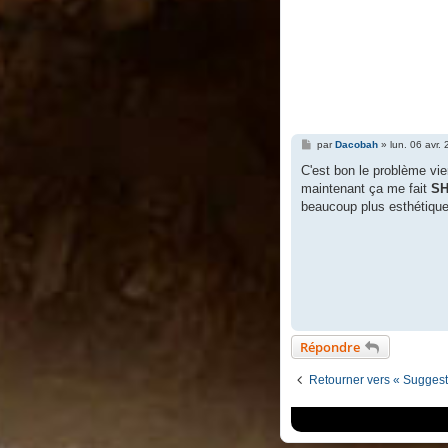
M
par
Dacobah
»
lun. 06 avr.
e
s
C'est bon le problème vie
s
maintenant ça me fait
SH
a
g
beaucoup plus esthétique
e
Répondre
Retourner vers « Suggesti