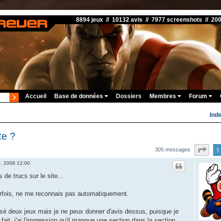
8894 jeux // 10132 avis // 7977 screenshots // 20
Accueil
Base de données
Dossiers
Membres
Forum
Ind
te ?
Pag
1
305 messages
t. 2008 12:00
s de trucs sur le site...
arfois, ne me reconnais pas automatiquement.
sé deux jeux mais je ne peux donner d'avis dessus, puisque je
 fait, j'ai l'impression qu'il manque une section dans la section