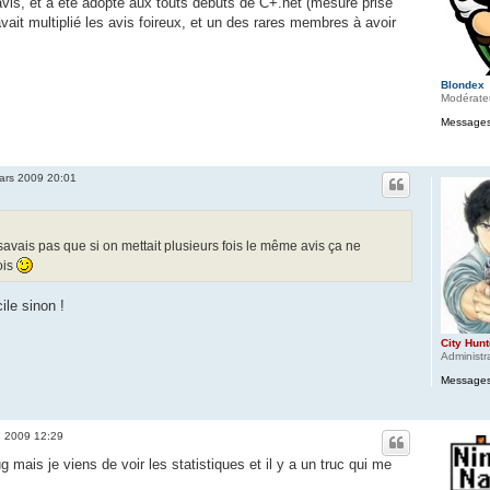
 avis, et a été adopté aux touts débuts de C+.net (mesure prise
avait multiplié les avis foireux, et un des rares membres à avoir
Blondex
Modérate
Messages
ars 2009 20:01
 savais pas que si on mettait plusieurs fois le même avis ça ne
ois
ile sinon !
City Hunt
Administr
Messages
r. 2009 12:29
g mais je viens de voir les statistiques et il y a un truc qui me