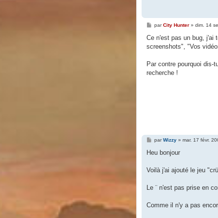
M
par
City Hunter
»
dim. 14 s
e
s
Ce n'est pas un bug, j'ai
s
screenshots", "Vos vidéos
a
g
e
Par contre pourquoi dis-tu 
recherche !
M
par
Wizzy
»
mar. 17 févr. 2
e
s
Heu bonjour
s
a
g
Voilà j'ai ajouté le jeu 
e
Le ¨ n'est pas prise en 
Comme il n'y a pas encore 