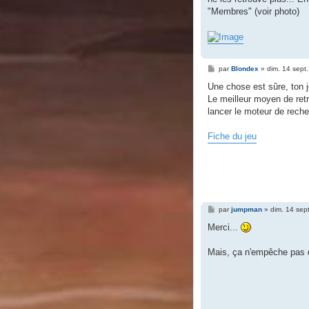
"Membres" (voir photo)
M
par
Blondex
»
dim. 14 sept
e
s
Une chose est sûre, ton je
s
Le meilleur moyen de retr
a
g
lancer le moteur de reche
e
Fiche du jeu
M
par
jumpman
»
dim. 14 sep
e
s
Merci...
s
a
g
Mais, ça n'empêche pas q
e