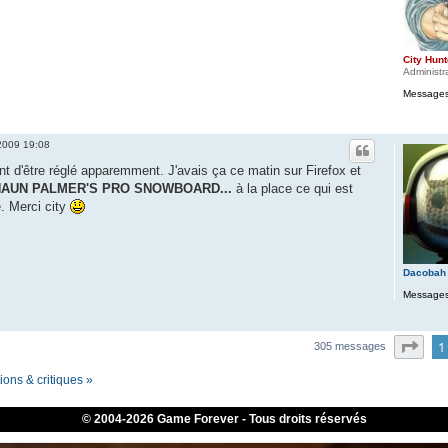
City Hunt
Administr
Messages
 2009 19:08
nt d'être réglé apparemment. J'avais ça ce matin sur Firefox et
AUN PALMER'S PRO SNOWBOARD...
à la place ce qui est
. Merci city
Dacobah
Messages
Pag
1
305 messages
ons & critiques »
© 2004-
2026 Game Forever - Tous droits réservés