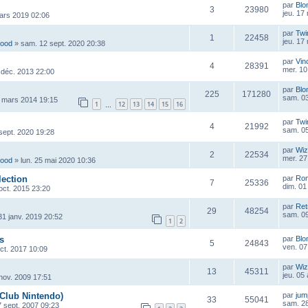
par
Blo
3
23980
jeu. 17
mars 2019 02:06
par
Twi
1
22458
jeu. 17
wood
»
sam. 12 sept. 2020 20:38
par
Vin
4
28391
mer. 10
 déc. 2013 22:00
par
Blo
225
171280
sam. 03
 mars 2014 19:15
1
12
13
14
15
16
…
par
Twi
4
21992
sam. 05
sept. 2020 19:28
par
Wiz
2
22534
mer. 27
wood
»
lun. 25 mai 2020 10:36
lection
par
Ro
7
25336
dim. 01
 oct. 2015 23:20
par
Ret
29
48254
sam. 0
 31 janv. 2019 20:52
1
2
s
par
Blo
5
24843
ven. 07
oct. 2017 10:09
par
Wiz
13
45311
jeu. 05
 nov. 2009 17:51
 Club Nintendo)
par
ju
33
55041
sam. 28
7 sept. 2007 09:23