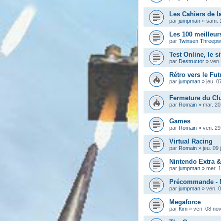
Les Cahiers de la
par
jumpman
»
sam. 
Les 100 meilleur
par
Twinsen Threep
Test Online, le s
par
Destructor
»
ven.
Rétro vers le Fut
par
jumpman
»
jeu. 0
Fermeture du Cl
par
Romain
»
mar. 20
Games
par
Romain
»
ven. 29
Virtual Racing
par
Romain
»
jeu. 09 
Nintendo Extra 
par
jumpman
»
mer. 
Précommande - M
par
jumpman
»
ven. 
Megaforce
par
Kim
»
ven. 08 nov