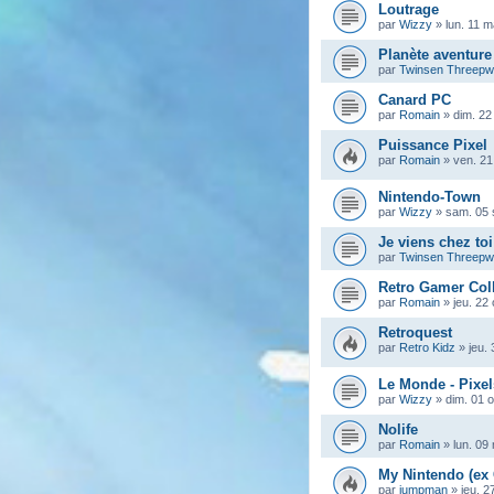
Loutrage
par
Wizzy
»
lun. 11 
Planète aventure
par
Twinsen Threep
Canard PC
par
Romain
»
dim. 22
Puissance Pixel
par
Romain
»
ven. 21
Nintendo-Town
par
Wizzy
»
sam. 05 
Je viens chez toi
par
Twinsen Threep
Retro Gamer Col
par
Romain
»
jeu. 22
Retroquest
par
Retro Kidz
»
jeu.
Le Monde - Pixel
par
Wizzy
»
dim. 01 
Nolife
par
Romain
»
lun. 09
My Nintendo (ex
par
jumpman
»
jeu. 2