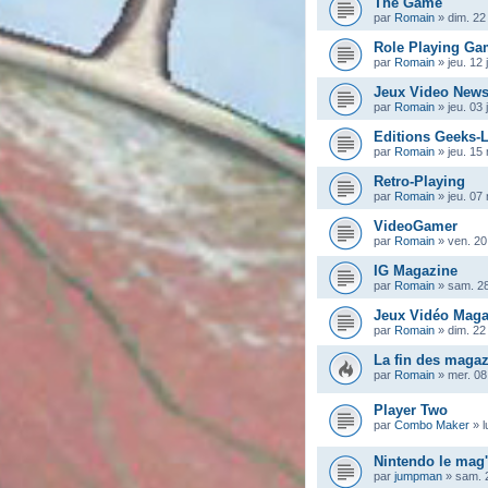
The Game
par
Romain
»
dim. 22
Role Playing Ga
par
Romain
»
jeu. 12 
Jeux Video New
par
Romain
»
jeu. 03 
Editions Geeks-
par
Romain
»
jeu. 15
Retro-Playing
par
Romain
»
jeu. 07
VideoGamer
par
Romain
»
ven. 20
IG Magazine
par
Romain
»
sam. 2
Jeux Vidéo Maga
par
Romain
»
dim. 22
La fin des magaz
par
Romain
»
mer. 08
Player Two
par
Combo Maker
»
l
Nintendo le mag' 
par
jumpman
»
sam. 2