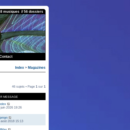
08 musiques // 56 dossiers
Contact
Index
>
Magazines
46 sujets • Page
1
sur
1
ER MESSAGE
ndex
 juin 2026 19:26
mpman
 août 2018 15:13
dMax