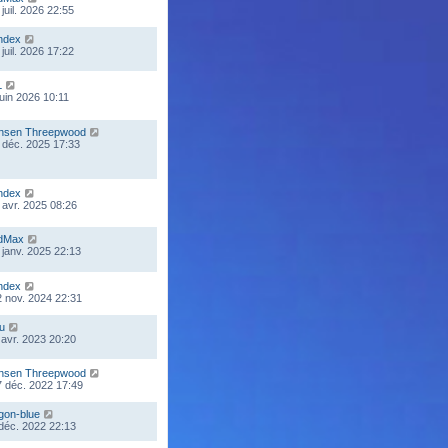
juil. 2026 22:55
ndex
juil. 2026 17:22
L
juin 2026 10:11
nsen Threepwood
 déc. 2025 17:33
ndex
 avr. 2025 08:26
dMax
 janv. 2025 22:13
ndex
 nov. 2024 22:31
ou
 avr. 2023 20:20
nsen Threepwood
 déc. 2022 17:49
gon-blue
 déc. 2022 22:13