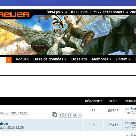
8894 jeux // 10132 avis // 7977 screenshots // 20
Accueil
Base de données
Dossiers
Membres
Forum
RÉPONSES
VUES
DERNI
par
Blo
66
89706
mer. 17
 05 oct. 2018 13:25
1
2
3
4
5
ation
par
ju
5
27415
ven. 17
 août 2018 22:39
par
Ma