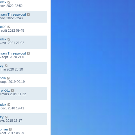
ndex
 nov. 2022 22:52
nsen Threepwood
 nov. 2022 22:48
ce20
 août 2022 09:45
ndex
 avr. 2021 21:02
nsen Threepwood
 sept. 2020 21:01
zy
 mai 2020 23:10
main
 sept. 2019 00:19
ro Kidz
9 mars 2019 11:22
ndex
 déc. 2018 19:41
zy
 avr. 2018 13:17
mpman
 oct. 2017 08:29