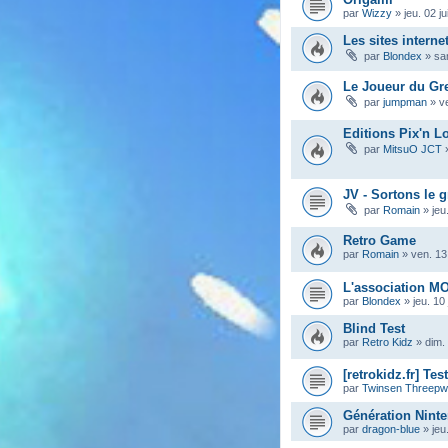
par
Wizzy
»
jeu. 02 j
Les sites interne
par
Blondex
»
sa
Le Joueur du Gre
par
jumpman
»
v
Editions Pix'n Lo
par
MitsuO JCT
JV - Sortons le 
par
Romain
»
jeu
Retro Game
par
Romain
»
ven. 13 
L'association M
par
Blondex
»
jeu. 10
Blind Test
par
Retro Kidz
»
dim.
[retrokidz.fr] Te
par
Twinsen Threep
Génération Ninte
par
dragon-blue
»
jeu