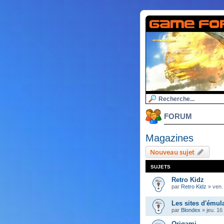
FORUM
Magazines
Nouveau sujet
SUJETS
Retro Kidz
par
Retro Kidz
»
ven.
Les sites d'émul
par
Blondex
»
jeu. 16
Origami