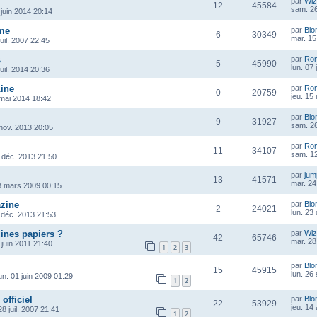
par
Wiz
12
45584
sam. 26
 juin 2014 20:14
me
par
Blo
6
30349
mar. 15 
juil. 2007 22:45
s
par
Ro
5
45990
lun. 07 
juil. 2014 20:36
Line
par
Ro
0
20759
jeu. 15
 mai 2014 18:42
par
Blo
9
31927
sam. 26
 nov. 2013 20:05
par
Ro
11
34107
sam. 12
 déc. 2013 21:50
par
ju
13
41571
mar. 24
8 mars 2009 00:15
zine
par
Blo
2
24021
lun. 23
 déc. 2013 21:53
ines papiers ?
par
Wiz
42
65746
mar. 28
 juin 2011 21:40
1
2
3
par
Blo
15
45915
lun. 26
un. 01 juin 2009 01:29
1
2
officiel
par
Blo
22
53929
jeu. 14
8 juil. 2007 21:41
1
2