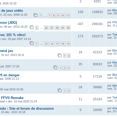
2
4261
mer. 08 
uil. 2026 15:32
t de jeux vidéo
par
Blo
156
149833
mer. 08 
m. 22 nov. 2008 11:25
1
7
8
9
10
11
…
nier (JDG)
par
PX
437
298181
jeu. 11 
en. 09 avr. 2010 16:20
1
26
27
28
29
30
…
ve: 101 % rétro!
par
Twi
273
292073
mer. 31
»
ven. 29 juin 2007 14:14
1
15
16
17
18
19
…
grand jeu
par
Blo
16
41523
mar. 01
. 31 oct. 2013 16:11
1
2
par
Ma
35
80833
mer. 15
juil. 2007 17:26
1
2
3
O5 en danger
par
Blo
5
17216
sam. 02
 juil. 2008 21:13
par
Igl
28
39986
mar. 11
 05 mai 2019 15:46
1
2
st FFVII Remake
par
Twi
11
25183
sam. 17
wood
»
dim. 10 mai 2020 21:24
ndo : Site et forum de discussion
par
dra
5
19090
jeu. 15
. 15 déc. 2022 19:18