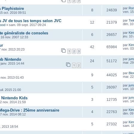
1
2
3
 Playhistoire
par
Ro
8
24639
ven. 15
15 oct. 2016 09:51
s JV de tous les temps selon JVC
par
Twi
12
21379
dim. 10
wood
»
sam. 09 sept. 2017 09:24
ite généraliste de consoles
par
Kim
6
26657
jeu. 10
 16 nov. 2007 12:33
ur
par
Kim
42
65984
ven. 03
7 nov. 2013 20:23
1
2
3
ub Nintendo
par
ju
24
51172
mar. 29
 janv. 2015 14:44
1
2
par
Blo
9
44025
mar. 22
 nov. 2013 01:43
par
ju
5
26097
ven. 10 
juil. 2015 21:00
& Nintendo Kids
par
ju
3
12735
ven. 14
12 nov. 2014 21:59
ega-Drive : 25ème anniversaire
par
Kim
4
22763
dim. 09
07 nov. 2014 08:12
par
Kim
5
27332
sam. 18
. 2013 18:54