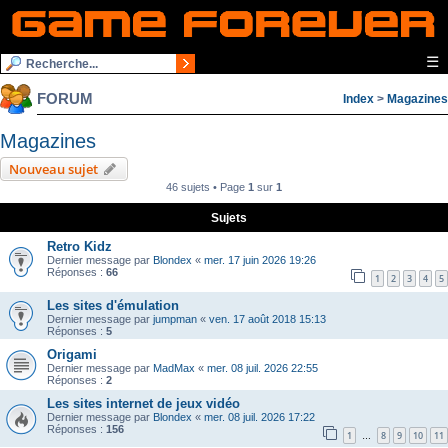
☰
FORUM
Index
>
Magazines
Magazines
Nouveau sujet
46 sujets • Page
1
sur
1
Sujets
Retro Kidz
Dernier message par
Blondex
«
mer. 17 juin 2026 19:26
Réponses :
66
1
2
3
4
5
Les sites d'émulation
Dernier message par
jumpman
«
ven. 17 août 2018 15:13
Réponses :
5
Origami
Dernier message par
MadMax
«
mer. 08 juil. 2026 22:55
Réponses :
2
Les sites internet de jeux vidéo
Dernier message par
Blondex
«
mer. 08 juil. 2026 17:22
Réponses :
156
1
8
9
10
11
…