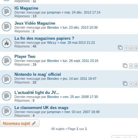
Réponses :
11
IG Magazine
Dernier message par
jumpman
«
mar. 24 déc. 2013 17:14
Réponses :
13
Jeux Vidéo Magazine
Dernier message par
Blondex
«
lun. 23 déc. 2013 10:36
Réponses :
2
La fin des magazines papiers ?
Dernier message par
Wizzy
«
mar. 28 mai 2013 21:22
Réponses :
42
1
2
3
Player Two
Dernier message par
Blondex
«
lun. 26 sept. 2011 23:16
Réponses :
15
1
2
Nintendo le mag' officiel
Dernier message par
Blondex
«
jeu. 14 avr. 2011 18:47
Réponses :
22
1
2
L'actualité light du JV...
Dernier message par
Blondex
«
ven. 25 avr. 2008 17:30
Réponses :
5
Le classement UK des mags
Dernier message par
jumpman
«
mer. 03 oct. 2007 18:48
Réponses :
4
Nouveau sujet
46 sujets • Page
1
sur
1