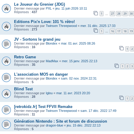
Le Joueur du Grenier (JDG)
Dernier message par
PXL
«
jeu. 11 juin 2026 10:11
Réponses :
437
1
27
28
29
30
…
Editions Pix'n Love: 101 % rétro!
Dernier message par
Twinsen Threepwood
«
mer. 31 déc. 2025 17:33
Réponses :
273
1
16
17
18
19
…
JV - Sortons le grand jeu
Dernier message par
Blondex
«
mar. 01 avr. 2025 08:26
Réponses :
16
1
2
Retro Game
Dernier message par
MadMax
«
mer. 15 janv. 2025 22:13
Réponses :
35
1
2
3
L'association MO5 en danger
Dernier message par
Blondex
«
sam. 02 nov. 2024 22:31
Réponses :
5
Blind Test
Dernier message par
Iglou
«
mar. 11 avr. 2023 20:20
Réponses :
28
1
2
[retrokidz.fr] Test FFVII Remake
Dernier message par
Twinsen Threepwood
«
sam. 17 déc. 2022 17:49
Réponses :
11
Génération Nintendo : Site et forum de discussion
Dernier message par
dragon-blue
«
jeu. 15 déc. 2022 22:13
Réponses :
5