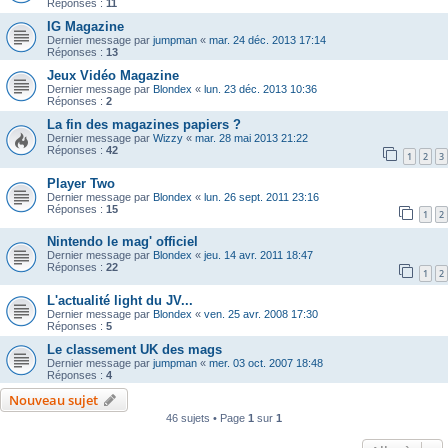
Réponses :
11
IG Magazine
Dernier message par
jumpman
«
mar. 24 déc. 2013 17:14
Réponses :
13
Jeux Vidéo Magazine
Dernier message par
Blondex
«
lun. 23 déc. 2013 10:36
Réponses :
2
La fin des magazines papiers ?
Dernier message par
Wizzy
«
mar. 28 mai 2013 21:22
Réponses :
42
1
2
3
Player Two
Dernier message par
Blondex
«
lun. 26 sept. 2011 23:16
Réponses :
15
1
2
Nintendo le mag' officiel
Dernier message par
Blondex
«
jeu. 14 avr. 2011 18:47
Réponses :
22
1
2
L'actualité light du JV...
Dernier message par
Blondex
«
ven. 25 avr. 2008 17:30
Réponses :
5
Le classement UK des mags
Dernier message par
jumpman
«
mer. 03 oct. 2007 18:48
Réponses :
4
Nouveau sujet
46 sujets • Page
1
sur
1