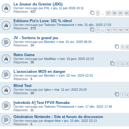
Le Joueur du Grenier (JDG)
Dernier message par
PXL
«
jeu. 11 juin 2026 10:11
Réponses :
437
1
27
28
29
30
…
Editions Pix'n Love: 101 % rétro!
Dernier message par
Twinsen Threepwood
«
mer. 31 déc. 2025 17:33
Réponses :
273
1
16
17
18
19
…
JV - Sortons le grand jeu
Dernier message par
Blondex
«
mar. 01 avr. 2025 08:26
Réponses :
16
1
2
Retro Game
Dernier message par
MadMax
«
mer. 15 janv. 2025 22:13
Réponses :
35
1
2
3
L'association MO5 en danger
Dernier message par
Blondex
«
sam. 02 nov. 2024 22:31
Réponses :
5
Blind Test
Dernier message par
Iglou
«
mar. 11 avr. 2023 20:20
Réponses :
28
1
2
[retrokidz.fr] Test FFVII Remake
Dernier message par
Twinsen Threepwood
«
sam. 17 déc. 2022 17:49
Réponses :
11
Génération Nintendo : Site et forum de discussion
Dernier message par
dragon-blue
«
jeu. 15 déc. 2022 22:13
Réponses :
5