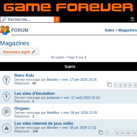
☰
FORUM
Index
>
Magazines
Magazines
Nouveau sujet
46 sujets • Page
1
sur
1
Sujets
Retro Kidz
Dernier message par
Blondex
«
mer. 17 juin 2026 19:26
Réponses :
66
1
2
3
4
5
Les sites d'émulation
Dernier message par
jumpman
«
ven. 17 août 2018 15:13
Réponses :
5
Origami
Dernier message par
MadMax
«
mer. 08 juil. 2026 22:55
Réponses :
2
Les sites internet de jeux vidéo
Dernier message par
Blondex
«
mer. 08 juil. 2026 17:22
Réponses :
156
1
8
9
10
11
…