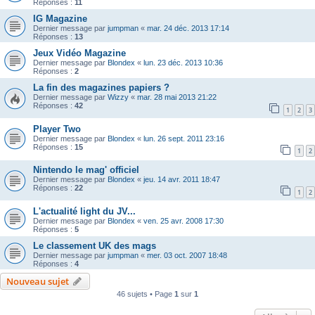
Réponses :
11
IG Magazine
Dernier message par
jumpman
«
mar. 24 déc. 2013 17:14
Réponses :
13
Jeux Vidéo Magazine
Dernier message par
Blondex
«
lun. 23 déc. 2013 10:36
Réponses :
2
La fin des magazines papiers ?
Dernier message par
Wizzy
«
mar. 28 mai 2013 21:22
Réponses :
42
1
2
3
Player Two
Dernier message par
Blondex
«
lun. 26 sept. 2011 23:16
Réponses :
15
1
2
Nintendo le mag' officiel
Dernier message par
Blondex
«
jeu. 14 avr. 2011 18:47
Réponses :
22
1
2
L'actualité light du JV...
Dernier message par
Blondex
«
ven. 25 avr. 2008 17:30
Réponses :
5
Le classement UK des mags
Dernier message par
jumpman
«
mer. 03 oct. 2007 18:48
Réponses :
4
Nouveau sujet
46 sujets • Page
1
sur
1