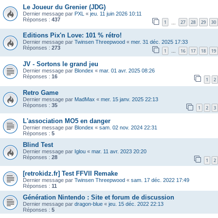
Le Joueur du Grenier (JDG)
Dernier message par
PXL
«
jeu. 11 juin 2026 10:11
Réponses :
437
1
27
28
29
30
…
Editions Pix'n Love: 101 % rétro!
Dernier message par
Twinsen Threepwood
«
mer. 31 déc. 2025 17:33
Réponses :
273
1
16
17
18
19
…
JV - Sortons le grand jeu
Dernier message par
Blondex
«
mar. 01 avr. 2025 08:26
Réponses :
16
1
2
Retro Game
Dernier message par
MadMax
«
mer. 15 janv. 2025 22:13
Réponses :
35
1
2
3
L'association MO5 en danger
Dernier message par
Blondex
«
sam. 02 nov. 2024 22:31
Réponses :
5
Blind Test
Dernier message par
Iglou
«
mar. 11 avr. 2023 20:20
Réponses :
28
1
2
[retrokidz.fr] Test FFVII Remake
Dernier message par
Twinsen Threepwood
«
sam. 17 déc. 2022 17:49
Réponses :
11
Génération Nintendo : Site et forum de discussion
Dernier message par
dragon-blue
«
jeu. 15 déc. 2022 22:13
Réponses :
5