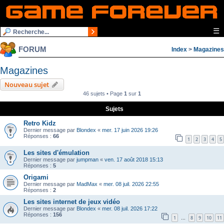
☰
FORUM
Index
>
Magazines
Magazines
Nouveau sujet
46 sujets • Page
1
sur
1
Sujets
Retro Kidz
Dernier message par
Blondex
«
mer. 17 juin 2026 19:26
Réponses :
66
1
2
3
4
5
Les sites d'émulation
Dernier message par
jumpman
«
ven. 17 août 2018 15:13
Réponses :
5
Origami
Dernier message par
MadMax
«
mer. 08 juil. 2026 22:55
Réponses :
2
Les sites internet de jeux vidéo
Dernier message par
Blondex
«
mer. 08 juil. 2026 17:22
Réponses :
156
1
8
9
10
11
…