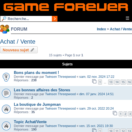
☰
FORUM
Index
>
Achat / Vente
Achat / Vente
Nouveau sujet
15 sujets • Page
1
sur
1
Sujets
Bons plans du moment !
Dernier message par
Twinsen Threepwood
«
sam. 02 nov. 2024 17:22
Réponses :
238
1
13
14
15
16
…
Les bonnes affaires des Stores
Dernier message par
Twinsen Threepwood
«
dim. 07 janv. 2024 14:51
Réponses :
2
La boutique de Jumpman
Dernier message par
Twinsen Threepwood
«
sam. 29 oct. 2022 20:24
Réponses :
35
1
2
3
Topic Achat/Vente
Dernier message par
Twinsen Threepwood
«
ven. 15 oct. 2021 19:30
Réponses :
190
1
10
11
12
13
…