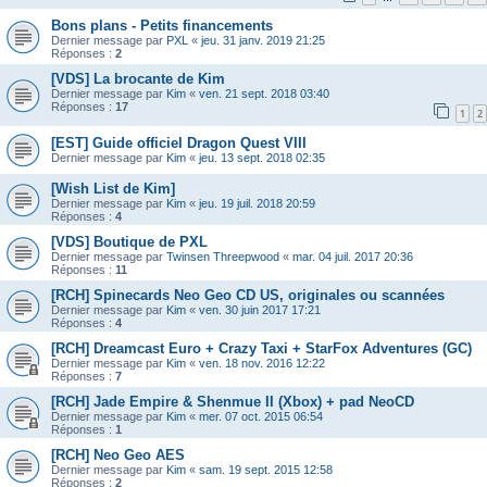
Bons plans - Petits financements
Dernier message par
PXL
«
jeu. 31 janv. 2019 21:25
Réponses :
2
[VDS] La brocante de Kim
Dernier message par
Kim
«
ven. 21 sept. 2018 03:40
Réponses :
17
1
2
[EST] Guide officiel Dragon Quest VIII
Dernier message par
Kim
«
jeu. 13 sept. 2018 02:35
[Wish List de Kim]
Dernier message par
Kim
«
jeu. 19 juil. 2018 20:59
Réponses :
4
[VDS] Boutique de PXL
Dernier message par
Twinsen Threepwood
«
mar. 04 juil. 2017 20:36
Réponses :
11
[RCH] Spinecards Neo Geo CD US, originales ou scannées
Dernier message par
Kim
«
ven. 30 juin 2017 17:21
Réponses :
4
[RCH] Dreamcast Euro + Crazy Taxi + StarFox Adventures (GC)
Dernier message par
Kim
«
ven. 18 nov. 2016 12:22
Réponses :
7
[RCH] Jade Empire & Shenmue II (Xbox) + pad NeoCD
Dernier message par
Kim
«
mer. 07 oct. 2015 06:54
Réponses :
1
[RCH] Neo Geo AES
Dernier message par
Kim
«
sam. 19 sept. 2015 12:58
Réponses :
2