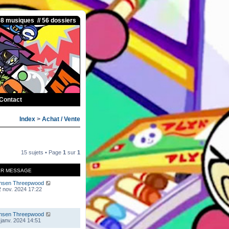
08 musiques // 56 dossiers
Contact
Index
>
Achat / Vente
15 sujets • Page
1
sur
1
ER MESSAGE
nsen Threepwood
 nov. 2024 17:22
nsen Threepwood
 janv. 2024 14:51