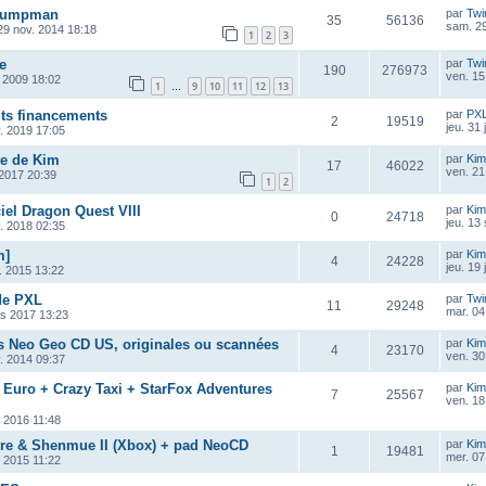
 Jumpman
par
Twi
35
56136
sam. 29
29 nov. 2014 18:18
1
2
3
e
par
Twi
190
276973
ven. 15
 2009 18:02
1
9
10
11
12
13
…
its financements
par
PX
2
19519
jeu. 31
v. 2019 17:05
te de Kim
par
Kim
17
46022
ven. 21
n 2017 20:39
1
2
ciel Dragon Quest VIII
par
Kim
0
24718
jeu. 13
t. 2018 02:35
m]
par
Kim
4
24228
jeu. 19 
. 2015 13:22
de PXL
par
Twi
11
29248
mar. 04 
rs 2017 13:23
s Neo Geo CD US, originales ou scannées
par
Kim
4
23170
ven. 30
. 2014 09:37
 Euro + Crazy Taxi + StarFox Adventures
par
Kim
7
25567
ven. 18
. 2016 11:48
re & Shenmue II (Xbox) + pad NeoCD
par
Kim
1
19481
mer. 07
. 2015 11:22