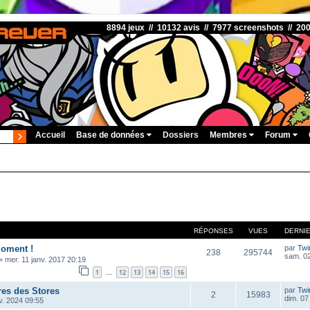
8894 jeux // 10132 avis // 7977 screenshots // 20
Accueil
Base de données
Dossiers
Membres
Forum
RÉPONSES
VUES
DERNI
oment !
par
Twi
238
295744
sam. 02
»
mer. 11 janv. 2017 20:19
1
12
13
14
15
16
…
res des Stores
par
Twi
2
15983
dim. 07
v. 2024 09:55