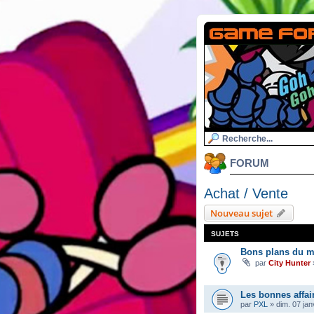
FORUM
Achat / Vente
Nouveau sujet
SUJETS
Bons plans du m
par
City Hunter
Les bonnes affai
par
PXL
»
dim. 07 jan