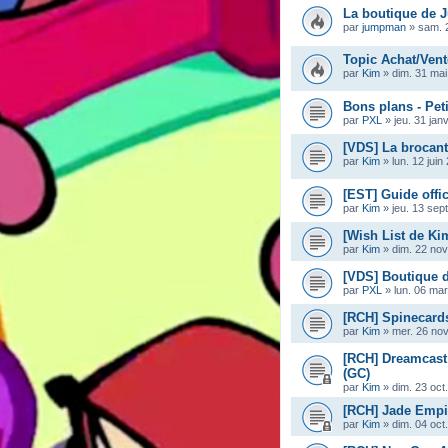
La boutique de
par
jumpman
»
sam. 
Topic Achat/Vent
par
Kim
»
dim. 31 mai
Bons plans - Pet
par
PXL
»
jeu. 31 jan
[VDS] La brocan
par
Kim
»
lun. 12 jui
[EST] Guide offi
par
Kim
»
jeu. 13 sep
[Wish List de Ki
par
Kim
»
dim. 22 nov
[VDS] Boutique 
par
PXL
»
lun. 06 ma
[RCH] Spinecard
par
Kim
»
mer. 26 nov
[RCH] Dreamcast
(GC)
par
Kim
»
dim. 23 oct
[RCH] Jade Empi
par
Kim
»
dim. 04 oct