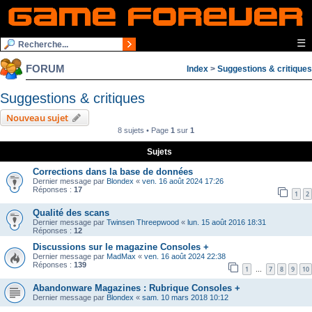
☰
FORUM
Index
>
Suggestions & critiques
Suggestions & critiques
Nouveau sujet
8 sujets • Page
1
sur
1
Sujets
Corrections dans la base de données
Dernier message par
Blondex
«
ven. 16 août 2024 17:26
Réponses :
17
1
2
Qualité des scans
Dernier message par
Twinsen Threepwood
«
lun. 15 août 2016 18:31
Réponses :
12
Discussions sur le magazine Consoles +
Dernier message par
MadMax
«
ven. 16 août 2024 22:38
Réponses :
139
1
7
8
9
10
…
Abandonware Magazines : Rubrique Consoles +
Dernier message par
Blondex
«
sam. 10 mars 2018 10:12