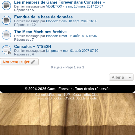
Les membres de Game Forever dans Consoles +
Dernier message par
VEGETOX
«
sam. 18 mars 2017 20:57
Réponses :
5
Etendue de la base de données
Dernier message par
Blondex
«
dim. 18 sept. 2016 16:09
Réponses :
10
The Mean Machines Archive
Dernier message par
Blondex
«
mer. 03 août 2016 15:36
Réponses :
7
Consoles + N°SE2H
Dernier message par
jumpman
«
mer. 01 août 2007 07:10
Réponses :
4
Nouveau sujet
8 sujets • Page
1
sur
1
Aller à
© 2004-
2026 Game Forever - Tous droits réservés
ConsolesPlus.net
1UP
iGraal
eBuyClub
Fortnite V-Bucks
OSRS
Bubble Shooter