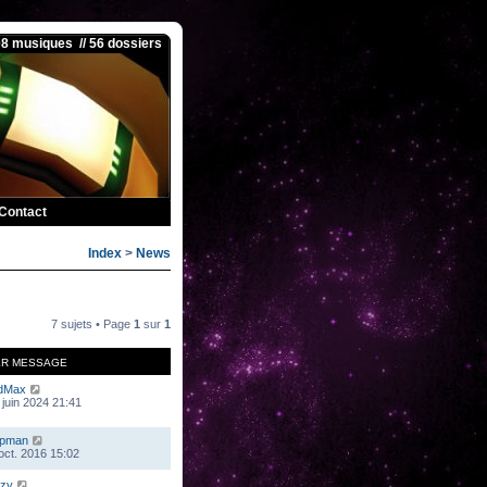
08 musiques // 56 dossiers
Contact
Index
>
News
7 sujets • Page
1
sur
1
ER MESSAGE
dMax
 juin 2024 21:41
mpman
 oct. 2016 15:02
zy