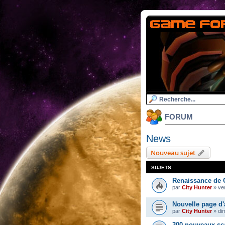
FORUM
News
Nouveau sujet
SUJETS
Renaissance de 
par
City Hunter
»
ven
Nouvelle page d'
par
City Hunter
»
di
300 nouveaux sc