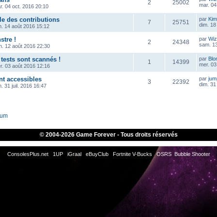
2
25002
mar. 04
r. 04 oct. 2016 20:10
le des contributions
par
Kim
7
25751
dim. 18
m. 14 août 2016 15:12
tre !
par
Wiz
2
24348
sam. 13
n. 12 août 2016 22:30
tests sont scannés !
par
Blo
1
14399
mer. 03
r. 03 août 2016 12:16
nt accessibles
par
ju
3
22392
dim. 31 
. 31 juil. 2016 16:47
rum
© 2004-
2026 Game Forever - Tous droits réservés
ConsolesPlus.net
1UP
iGraal
eBuyClub
Fortnite V-Bucks
OSRS
Bubble Shooter