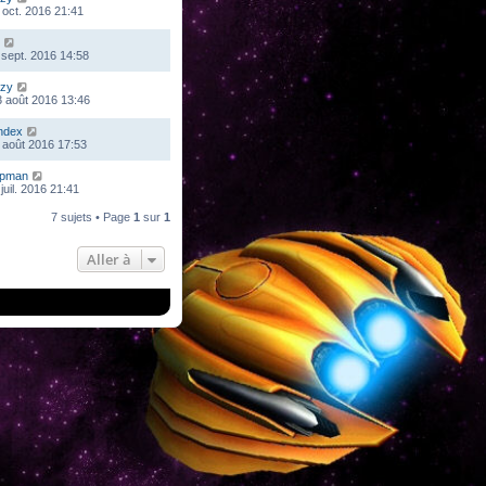
 oct. 2016 21:41
 sept. 2016 14:58
zy
 août 2016 13:46
ndex
 août 2016 17:53
mpman
juil. 2016 21:41
7 sujets • Page
1
sur
1
Aller à