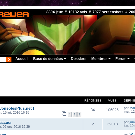
8894 jeux // 10132 avis // 7977 screenshots // 20
Accueil
Base de données
Dossiers
Membres
Forum
RÉPONSES
VUES
DERNI
ConsolesPlus.net !
par
Ma
34
106026
mer. 12
. 15 juil. 2016 16:18
1
2
3
accueil
par
ju
2
39018
lun. 10
m. 09 oct. 2016 19:39
ans
par
Wiz