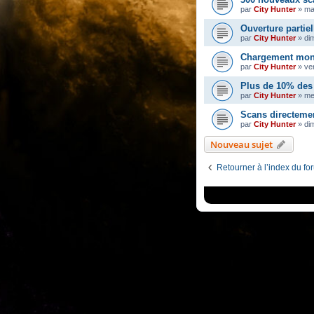
par
City Hunter
»
ma
Ouverture partiel
par
City Hunter
»
di
Chargement mons
par
City Hunter
»
ve
Plus de 10% des 
par
City Hunter
»
me
Scans directeme
par
City Hunter
»
dim
Nouveau sujet
Retourner à l’index du fo