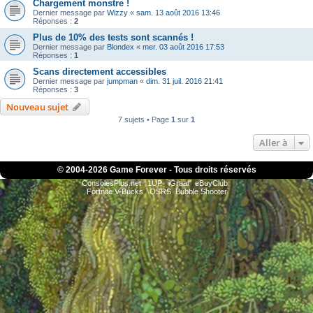
Chargement monstre !
Dernier message par
Wizzy
«
sam. 13 août 2016 13:46
Réponses :
2
Plus de 10% des tests sont scannés !
Dernier message par
Blondex
«
mer. 03 août 2016 17:53
Réponses :
1
Scans directement accessibles
Dernier message par
jumpman
«
dim. 31 juil. 2016 21:41
Réponses :
3
Nouveau sujet
7 sujets • Page
1
sur
1
Aller à
© 2004-
2026 Game Forever - Tous droits réservés
ConsolesPlus.net
1UP
iGraal
eBuyClub
Fortnite V-Bucks
OSRS
Bubble Shooter