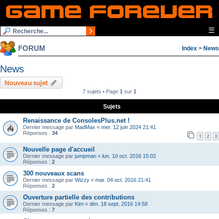
☰
FORUM
Index
>
News
News
Nouveau sujet
7 sujets • Page
1
sur
1
Sujets
Renaissance de ConsolesPlus.net !
Dernier message par
MadMax
«
mer. 12 juin 2024 21:41
Réponses :
34
1
2
3
Nouvelle page d'accueil
Dernier message par
jumpman
«
lun. 10 oct. 2016 15:02
Réponses :
2
300 nouveaux scans
Dernier message par
Wizzy
«
mar. 04 oct. 2016 21:41
Réponses :
2
Ouverture partielle des contributions
Dernier message par
Kim
«
dim. 18 sept. 2016 14:58
Réponses :
7