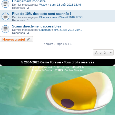
Chargement monstre !
Dernier message par
Wizzy
«
sam. 13 août 2016 13:46
Réponses :
2
Plus de 10% des tests sont scannés !
Dernier message par
Blondex
«
mer. 03 août 2016 17:53
Réponses :
1
Scans directement accessibles
Dernier message par
jumpman
«
dim. 31 juil. 2016 21:41
Réponses :
3
Nouveau sujet
7 sujets • Page
1
sur
1
Aller à
© 2004-
2026 Game Forever - Tous droits réservés
ConsolesPlus.net
1UP
iGraal
eBuyClub
Fortnite V-Bucks
OSRS
Bubble Shooter