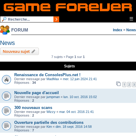
☰
FORUM
Index
>
News
News
Nouveau sujet
7 sujets • Page
1
sur
1
Sujets
Renaissance de ConsolesPlus.net !
Dernier message par
MadMax
«
mer. 12 juin 2024 21:41
Réponses :
34
1
2
3
Nouvelle page d'accueil
Dernier message par
jumpman
«
lun. 10 oct. 2016 15:02
Réponses :
2
300 nouveaux scans
Dernier message par
Wizzy
«
mar. 04 oct. 2016 21:41
Réponses :
2
Ouverture partielle des contributions
Dernier message par
Kim
«
dim. 18 sept. 2016 14:58
Réponses :
7