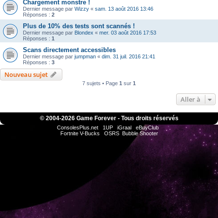
Chargement monstre !
Dernier message par
Wizzy
«
sam. 13 août 2016 13:46
Réponses :
2
Plus de 10% des tests sont scannés !
Dernier message par
Blondex
«
mer. 03 août 2016 17:53
Réponses :
1
Scans directement accessibles
Dernier message par
jumpman
«
dim. 31 juil. 2016 21:41
Réponses :
3
Nouveau sujet
7 sujets • Page
1
sur
1
Aller à
© 2004-
2026 Game Forever - Tous droits réservés
ConsolesPlus.net
1UP
iGraal
eBuyClub
Fortnite V-Bucks
OSRS
Bubble Shooter