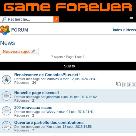
☰
FORUM
Index
>
News
News
Nouveau sujet
7 sujets • Page
1
sur
1
Sujets
Renaissance de ConsolesPlus.net !
Dernier message par
MadMax
«
mer. 12 juin 2024 21:41
Réponses :
34
1
2
3
Nouvelle page d'accueil
Dernier message par
jumpman
«
lun. 10 oct. 2016 15:02
Réponses :
2
300 nouveaux scans
Dernier message par
Wizzy
«
mar. 04 oct. 2016 21:41
Réponses :
2
Ouverture partielle des contributions
Dernier message par
Kim
«
dim. 18 sept. 2016 14:58
Réponses :
7