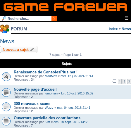
☰
FORUM
Index
>
News
News
Nouveau sujet
7 sujets • Page
1
sur
1
Sujets
Renaissance de ConsolesPlus.net !
Dernier message par
MadMax
«
mer. 12 juin 2024 21:41
Réponses :
34
1
2
3
Nouvelle page d'accueil
Dernier message par
jumpman
«
lun. 10 oct. 2016 15:02
Réponses :
2
300 nouveaux scans
Dernier message par
Wizzy
«
mar. 04 oct. 2016 21:41
Réponses :
2
Ouverture partielle des contributions
Dernier message par
Kim
«
dim. 18 sept. 2016 14:58
Réponses :
7