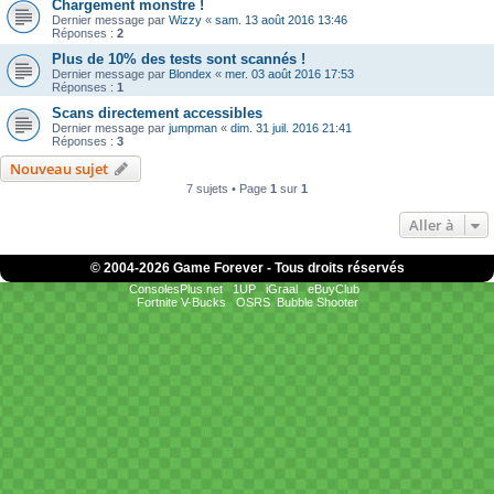
Chargement monstre !
Dernier message par
Wizzy
«
sam. 13 août 2016 13:46
Réponses :
2
Plus de 10% des tests sont scannés !
Dernier message par
Blondex
«
mer. 03 août 2016 17:53
Réponses :
1
Scans directement accessibles
Dernier message par
jumpman
«
dim. 31 juil. 2016 21:41
Réponses :
3
Nouveau sujet
7 sujets • Page
1
sur
1
Aller à
© 2004-
2026 Game Forever - Tous droits réservés
ConsolesPlus.net
1UP
iGraal
eBuyClub
Fortnite V-Bucks
OSRS
Bubble Shooter