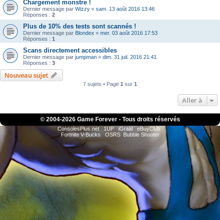
Chargement monstre !
Dernier message par
Wizzy
«
sam. 13 août 2016 13:46
Réponses :
2
Plus de 10% des tests sont scannés !
Dernier message par
Blondex
«
mer. 03 août 2016 17:53
Réponses :
1
Scans directement accessibles
Dernier message par
jumpman
«
dim. 31 juil. 2016 21:41
Réponses :
3
Nouveau sujet
7 sujets • Page
1
sur
1
Aller à
© 2004-
2026 Game Forever - Tous droits réservés
ConsolesPlus.net
1UP
iGraal
eBuyClub
Fortnite V-Bucks
OSRS
Bubble Shooter