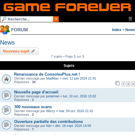
☰
FORUM
Index
>
News
News
Nouveau sujet
7 sujets • Page
1
sur
1
Sujets
Renaissance de ConsolesPlus.net !
Dernier message par
MadMax
«
mer. 12 juin 2024 21:41
Réponses :
34
1
2
3
Nouvelle page d'accueil
Dernier message par
jumpman
«
lun. 10 oct. 2016 15:02
Réponses :
2
300 nouveaux scans
Dernier message par
Wizzy
«
mar. 04 oct. 2016 21:41
Réponses :
2
Ouverture partielle des contributions
Dernier message par
Kim
«
dim. 18 sept. 2016 14:58
Réponses :
7