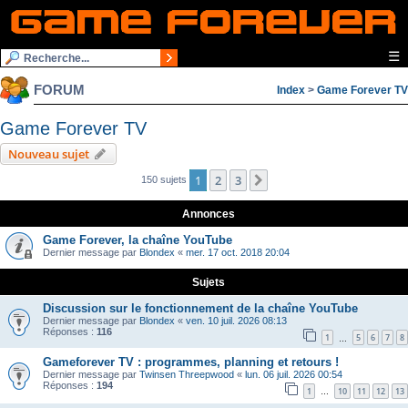
☰
FORUM
Index
>
Game Forever TV
Game Forever TV
Nouveau sujet
1
2
3
Suivante
150 sujets
Annonces
Game Forever, la chaîne YouTube
Dernier message par
Blondex
«
mer. 17 oct. 2018 20:04
Sujets
Discussion sur le fonctionnement de la chaîne YouTube
Dernier message par
Blondex
«
ven. 10 juil. 2026 08:13
Réponses :
116
1
5
6
7
8
…
Gameforever TV : programmes, planning et retours !
Dernier message par
Twinsen Threepwood
«
lun. 06 juil. 2026 00:54
Réponses :
194
1
10
11
12
13
…