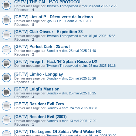
GF.TV | THE CALLISTO PROTOCOL
Dernier message par
Twinsen Threepwood
«
mer. 20 août 2025 12:25
Réponses :
4
[GF.TV] Lies of P : Découverte de la démo
Dernier message par
Iglou
«
lun. 11 août 2025 13:01
Réponses :
8
[GF.TV] Clair Obscur : Expédition 33
Dernier message par
Twinsen Threepwood
«
mar. 01 juil. 2025 15:33
Réponses :
2
[GF.TV] Perfect Dark : 25 ans !
Dernier message par
Blondex
«
dim. 25 mai 2025 21:40
Réponses :
2
[GF.TV] Firegirl : Hack 'N' Splash Rescue DX
Dernier message par
Twinsen Threepwood
«
dim. 25 mai 2025 19:16
[GF.TV] Limbo - Longplay
Dernier message par
Blondex
«
dim. 25 mai 2025 18:26
Réponses :
3
[GF.TV] Luigi's Mansion
Dernier message par
Blondex
«
dim. 25 mai 2025 18:25
Réponses :
3
[GF.TV] Resident Evil Zero
Dernier message par
Blondex
«
sam. 24 mai 2025 08:58
[GF.TV] Resident Evil (2001)
Dernier message par
Blondex
«
mar. 13 mai 2025 17:29
Réponses :
1
[GF.TV] The Legend Of Zelda : Wind Waker HD
Dernier message par
Twinsen Threepwood
«
mar. 08 avr. 2025 22:09