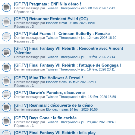
[GF.TV] Pragmata : ENFIN la démo !
Dernier message par
Twinsen Threepwood
«
ven. 08 mai 2026 12:43
Réponses :
3
[GF.TV] Retour sur Resident Evil 4 (OG)
Dernier message par
Blondex
«
mar. 05 mai 2026 19:01
Réponses :
3
[GF.TV] Fatal Frame II - Crimson Butterfly : Remake
Dernier message par
Twinsen Threepwood
«
jeu. 12 mars 2026 18:10
Réponses :
2
[GF.TV] Final Fantasy VII Rebirth : Rencontre avec Vincent
Valentine
Dernier message par
Twinsen Threepwood
«
jeu. 19 févr. 2026 23:14
[GF.TV] Final Fantasy VII Rebirth : l'attaque de Gongaga !
Dernier message par
Twinsen Threepwood
«
jeu. 19 févr. 2026 23:11
[GF.TV] Mina The Hollower à l'essai !
Dernier message par
Blondex
«
dim. 15 févr. 2026 22:11
Réponses :
1
[GF.TV] Darwin's Paradox, découverte
Dernier message par
Twinsen Threepwood
«
dim. 15 févr. 2026 18:59
[GF.TV] Reanimal : découverte de la démo
Dernier message par
Blondex
«
sam. 14 févr. 2026 10:56
[GF.TV] Days Gone : la fin cachée
Dernier message par
Twinsen Threepwood
«
jeu. 29 janv. 2026 20:49
Réponses :
1
[GF.TV] Final Fantasy VII Rebirth : let's play