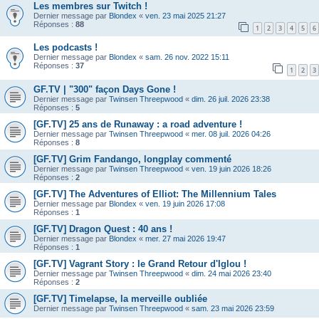
Les membres sur Twitch !
Dernier message par
Blondex
«
ven. 23 mai 2025 21:27
Réponses :
88
1
2
3
4
5
6
Les podcasts !
Dernier message par
Blondex
«
sam. 26 nov. 2022 15:11
Réponses :
37
1
2
3
GF.TV | "300" façon Days Gone !
Dernier message par
Twinsen Threepwood
«
dim. 26 juil. 2026 23:38
Réponses :
5
[GF.TV] 25 ans de Runaway : a road adventure !
Dernier message par
Twinsen Threepwood
«
mer. 08 juil. 2026 04:26
Réponses :
8
[GF.TV] Grim Fandango, longplay commenté
Dernier message par
Twinsen Threepwood
«
ven. 19 juin 2026 18:26
Réponses :
2
[GF.TV] The Adventures of Elliot: The Millennium Tales
Dernier message par
Blondex
«
ven. 19 juin 2026 17:08
Réponses :
1
[GF.TV] Dragon Quest : 40 ans !
Dernier message par
Blondex
«
mer. 27 mai 2026 19:47
Réponses :
1
[GF.TV] Vagrant Story : le Grand Retour d'Iglou !
Dernier message par
Twinsen Threepwood
«
dim. 24 mai 2026 23:40
Réponses :
2
[GF.TV] Timelapse, la merveille oubliée
Dernier message par
Twinsen Threepwood
«
sam. 23 mai 2026 23:59