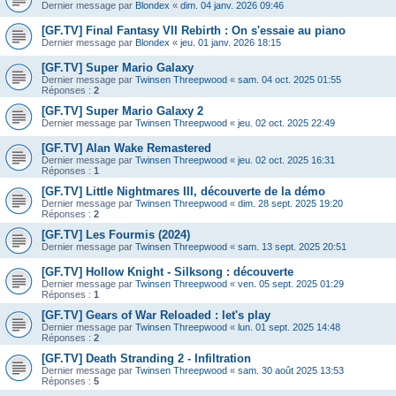
Dernier message par
Blondex
«
dim. 04 janv. 2026 09:46
[GF.TV] Final Fantasy VII Rebirth : On s'essaie au piano
Dernier message par
Blondex
«
jeu. 01 janv. 2026 18:15
[GF.TV] Super Mario Galaxy
Dernier message par
Twinsen Threepwood
«
sam. 04 oct. 2025 01:55
Réponses :
2
[GF.TV] Super Mario Galaxy 2
Dernier message par
Twinsen Threepwood
«
jeu. 02 oct. 2025 22:49
[GF.TV] Alan Wake Remastered
Dernier message par
Twinsen Threepwood
«
jeu. 02 oct. 2025 16:31
Réponses :
1
[GF.TV] Little Nightmares III, découverte de la démo
Dernier message par
Twinsen Threepwood
«
dim. 28 sept. 2025 19:20
Réponses :
2
[GF.TV] Les Fourmis (2024)
Dernier message par
Twinsen Threepwood
«
sam. 13 sept. 2025 20:51
[GF.TV] Hollow Knight - Silksong : découverte
Dernier message par
Twinsen Threepwood
«
ven. 05 sept. 2025 01:29
Réponses :
1
[GF.TV] Gears of War Reloaded : let's play
Dernier message par
Twinsen Threepwood
«
lun. 01 sept. 2025 14:48
Réponses :
2
[GF.TV] Death Stranding 2 - Infiltration
Dernier message par
Twinsen Threepwood
«
sam. 30 août 2025 13:53
Réponses :
5