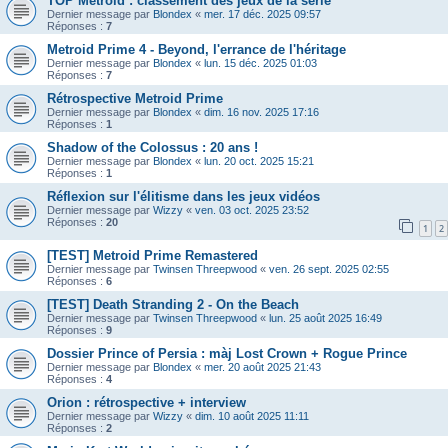
TOP Metroid : classement des jeux de la série
Dernier message par
Blondex
«
mer. 17 déc. 2025 09:57
Réponses :
7
Metroid Prime 4 - Beyond, l'errance de l'héritage
Dernier message par
Blondex
«
lun. 15 déc. 2025 01:03
Réponses :
7
Rétrospective Metroid Prime
Dernier message par
Blondex
«
dim. 16 nov. 2025 17:16
Réponses :
1
Shadow of the Colossus : 20 ans !
Dernier message par
Blondex
«
lun. 20 oct. 2025 15:21
Réponses :
1
Réflexion sur l'élitisme dans les jeux vidéos
Dernier message par
Wizzy
«
ven. 03 oct. 2025 23:52
Réponses :
20
1
2
[TEST] Metroid Prime Remastered
Dernier message par
Twinsen Threepwood
«
ven. 26 sept. 2025 02:55
Réponses :
6
[TEST] Death Stranding 2 - On the Beach
Dernier message par
Twinsen Threepwood
«
lun. 25 août 2025 16:49
Réponses :
9
Dossier Prince of Persia : màj Lost Crown + Rogue Prince
Dernier message par
Blondex
«
mer. 20 août 2025 21:43
Réponses :
4
Orion : rétrospective + interview
Dernier message par
Wizzy
«
dim. 10 août 2025 11:11
Réponses :
2