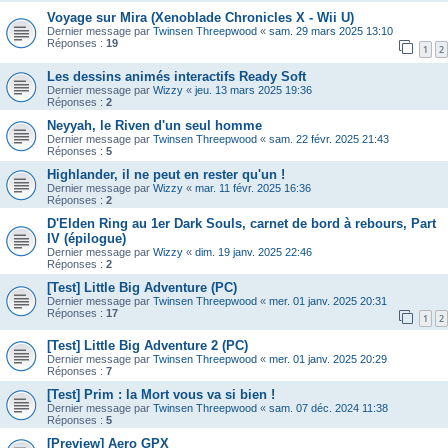
Voyage sur Mira (Xenoblade Chronicles X - Wii U)
Dernier message par
Twinsen Threepwood
«
sam. 29 mars 2025 13:10
Réponses :
19
1
2
Les dessins animés interactifs Ready Soft
Dernier message par
Wizzy
«
jeu. 13 mars 2025 19:36
Réponses :
2
Neyyah, le Riven d'un seul homme
Dernier message par
Twinsen Threepwood
«
sam. 22 févr. 2025 21:43
Réponses :
5
Highlander, il ne peut en rester qu'un !
Dernier message par
Wizzy
«
mar. 11 févr. 2025 16:36
Réponses :
2
D'Elden Ring au 1er Dark Souls, carnet de bord à rebours, Part
IV (épilogue)
Dernier message par
Wizzy
«
dim. 19 janv. 2025 22:46
Réponses :
2
[Test] Little Big Adventure (PC)
Dernier message par
Twinsen Threepwood
«
mer. 01 janv. 2025 20:31
Réponses :
17
1
2
[Test] Little Big Adventure 2 (PC)
Dernier message par
Twinsen Threepwood
«
mer. 01 janv. 2025 20:29
Réponses :
7
[Test] Prim : la Mort vous va si bien !
Dernier message par
Twinsen Threepwood
«
sam. 07 déc. 2024 11:38
Réponses :
5
[Preview] Aero GPX