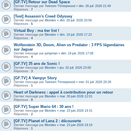
[GF.TV] Retour sur Dead Space
Dernier message par
Twinsen Threepwood
«
dim. 26 juil. 2026 21:49
Réponses :
7
[Test] Assassin's Creed Odyssey
Dernier message par
Blondex
«
dim. 26 juil. 2026 20:56
Réponses :
5
Virtual Boy : ma tier list !
Dernier message par
Blondex
«
dim. 19 juil. 2026 17:22
Réponses :
4
Wolfenstein 3D, Doom, Alien vs Predator : 3 FPS légendaires
sur Jaguar
Dernier message par
jumpman
«
dim. 19 juil. 2026 17:08
Réponses :
4
[GF.TV] 35 ans de Sonic !
Dernier message par
Blondex
«
jeu. 02 juil. 2026 23:00
Réponses :
3
[GF.TV] A Vampyr Story
Dernier message par
Twinsen Threepwood
«
mer. 01 juil. 2026 20:28
Réponses :
1
Heart of Darkness : appel à contribution pour un retour
Dernier message par
Blondex
«
mar. 30 juin 2026 12:01
Réponses :
8
[GF.TV] Super Mario 64 : 30 ans !
Dernier message par
Blondex
«
mar. 23 juin 2026 19:31
Réponses :
2
[GF.TV] Planet of Lana 2 : découverte
Dernier message par
Blondex
«
mar. 23 juin 2026 19:19
Réponses :
1