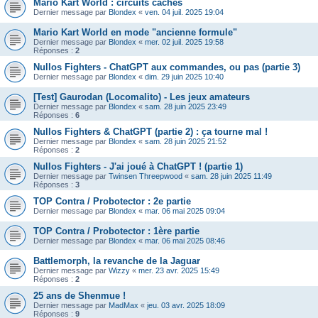
Mario Kart World : circuits cachés
Dernier message par
Blondex
«
ven. 04 juil. 2025 19:04
Mario Kart World en mode "ancienne formule"
Dernier message par
Blondex
«
mer. 02 juil. 2025 19:58
Réponses :
2
Nullos Fighters - ChatGPT aux commandes, ou pas (partie 3)
Dernier message par
Blondex
«
dim. 29 juin 2025 10:40
[Test] Gaurodan (Locomalito) - Les jeux amateurs
Dernier message par
Blondex
«
sam. 28 juin 2025 23:49
Réponses :
6
Nullos Fighters & ChatGPT (partie 2) : ça tourne mal !
Dernier message par
Blondex
«
sam. 28 juin 2025 21:52
Réponses :
2
Nullos Fighters - J'ai joué à ChatGPT ! (partie 1)
Dernier message par
Twinsen Threepwood
«
sam. 28 juin 2025 11:49
Réponses :
3
TOP Contra / Probotector : 2e partie
Dernier message par
Blondex
«
mar. 06 mai 2025 09:04
TOP Contra / Probotector : 1ère partie
Dernier message par
Blondex
«
mar. 06 mai 2025 08:46
Battlemorph, la revanche de la Jaguar
Dernier message par
Wizzy
«
mer. 23 avr. 2025 15:49
Réponses :
2
25 ans de Shenmue !
Dernier message par
MadMax
«
jeu. 03 avr. 2025 18:09
Réponses :
9