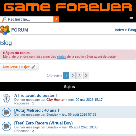
☰
FORUM
Index
>
Blog
Blog
Règles du forum
Merci de prendre connaissance des
règles
de la section Blog avant de poster.
Nouveau sujet
1
2
3
Suivante
145 sujets
Sujets
A lire avant de poster !
Dernier message par
City Hunter
«
mer. 20 mai 2026 15:17
Réponses :
1
[Actu] Metroid : 40 ans !
Dernier message par
Blondex
«
jeu. 06 août 2026 07:39
[Test] Zero Racers (Virtual Boy)
Dernier message par
Blondex
«
mer. 05 août 2026 19:33
Réponses :
2