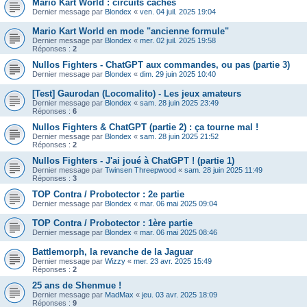
Mario Kart World : circuits cachés
Dernier message par
Blondex
«
ven. 04 juil. 2025 19:04
Mario Kart World en mode "ancienne formule"
Dernier message par
Blondex
«
mer. 02 juil. 2025 19:58
Réponses :
2
Nullos Fighters - ChatGPT aux commandes, ou pas (partie 3)
Dernier message par
Blondex
«
dim. 29 juin 2025 10:40
[Test] Gaurodan (Locomalito) - Les jeux amateurs
Dernier message par
Blondex
«
sam. 28 juin 2025 23:49
Réponses :
6
Nullos Fighters & ChatGPT (partie 2) : ça tourne mal !
Dernier message par
Blondex
«
sam. 28 juin 2025 21:52
Réponses :
2
Nullos Fighters - J'ai joué à ChatGPT ! (partie 1)
Dernier message par
Twinsen Threepwood
«
sam. 28 juin 2025 11:49
Réponses :
3
TOP Contra / Probotector : 2e partie
Dernier message par
Blondex
«
mar. 06 mai 2025 09:04
TOP Contra / Probotector : 1ère partie
Dernier message par
Blondex
«
mar. 06 mai 2025 08:46
Battlemorph, la revanche de la Jaguar
Dernier message par
Wizzy
«
mer. 23 avr. 2025 15:49
Réponses :
2
25 ans de Shenmue !
Dernier message par
MadMax
«
jeu. 03 avr. 2025 18:09
Réponses :
9