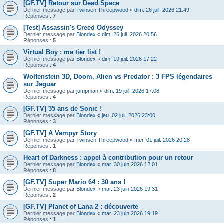
[GF.TV] Retour sur Dead Space
Dernier message par
Twinsen Threepwood
«
dim. 26 juil. 2026 21:49
Réponses :
7
[Test] Assassin's Creed Odyssey
Dernier message par
Blondex
«
dim. 26 juil. 2026 20:56
Réponses :
5
Virtual Boy : ma tier list !
Dernier message par
Blondex
«
dim. 19 juil. 2026 17:22
Réponses :
4
Wolfenstein 3D, Doom, Alien vs Predator : 3 FPS légendaires
sur Jaguar
Dernier message par
jumpman
«
dim. 19 juil. 2026 17:08
Réponses :
4
[GF.TV] 35 ans de Sonic !
Dernier message par
Blondex
«
jeu. 02 juil. 2026 23:00
Réponses :
3
[GF.TV] A Vampyr Story
Dernier message par
Twinsen Threepwood
«
mer. 01 juil. 2026 20:28
Réponses :
1
Heart of Darkness : appel à contribution pour un retour
Dernier message par
Blondex
«
mar. 30 juin 2026 12:01
Réponses :
8
[GF.TV] Super Mario 64 : 30 ans !
Dernier message par
Blondex
«
mar. 23 juin 2026 19:31
Réponses :
2
[GF.TV] Planet of Lana 2 : découverte
Dernier message par
Blondex
«
mar. 23 juin 2026 19:19
Réponses :
1