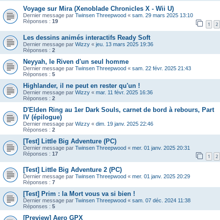
Voyage sur Mira (Xenoblade Chronicles X - Wii U)
Dernier message par
Twinsen Threepwood
«
sam. 29 mars 2025 13:10
Réponses :
19
1
2
Les dessins animés interactifs Ready Soft
Dernier message par
Wizzy
«
jeu. 13 mars 2025 19:36
Réponses :
2
Neyyah, le Riven d'un seul homme
Dernier message par
Twinsen Threepwood
«
sam. 22 févr. 2025 21:43
Réponses :
5
Highlander, il ne peut en rester qu'un !
Dernier message par
Wizzy
«
mar. 11 févr. 2025 16:36
Réponses :
2
D'Elden Ring au 1er Dark Souls, carnet de bord à rebours, Part
IV (épilogue)
Dernier message par
Wizzy
«
dim. 19 janv. 2025 22:46
Réponses :
2
[Test] Little Big Adventure (PC)
Dernier message par
Twinsen Threepwood
«
mer. 01 janv. 2025 20:31
Réponses :
17
1
2
[Test] Little Big Adventure 2 (PC)
Dernier message par
Twinsen Threepwood
«
mer. 01 janv. 2025 20:29
Réponses :
7
[Test] Prim : la Mort vous va si bien !
Dernier message par
Twinsen Threepwood
«
sam. 07 déc. 2024 11:38
Réponses :
5
[Preview] Aero GPX