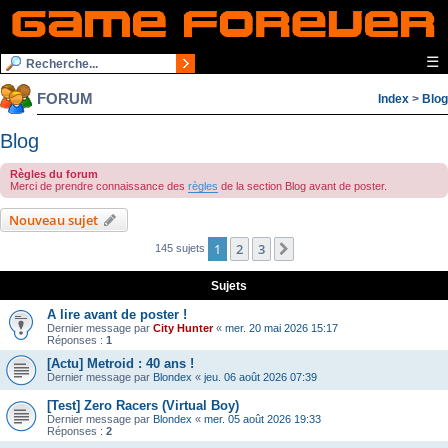
☰
FORUM
Index
>
Blog
Blog
Règles du forum
Merci de prendre connaissance des
règles
de la section Blog avant de poster.
Nouveau sujet
1
2
3
Suivante
145 sujets
Sujets
A lire avant de poster !
Dernier message par
City Hunter
«
mer. 20 mai 2026 15:17
Réponses :
1
[Actu] Metroid : 40 ans !
Dernier message par
Blondex
«
jeu. 06 août 2026 07:39
[Test] Zero Racers (Virtual Boy)
Dernier message par
Blondex
«
mer. 05 août 2026 19:33
Réponses :
2