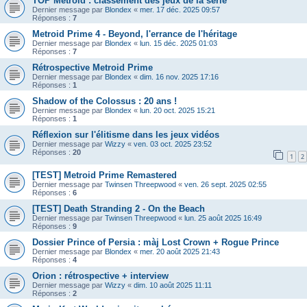
TOP Metroid : classement des jeux de la série
Dernier message par
Blondex
«
mer. 17 déc. 2025 09:57
Réponses :
7
Metroid Prime 4 - Beyond, l'errance de l'héritage
Dernier message par
Blondex
«
lun. 15 déc. 2025 01:03
Réponses :
7
Rétrospective Metroid Prime
Dernier message par
Blondex
«
dim. 16 nov. 2025 17:16
Réponses :
1
Shadow of the Colossus : 20 ans !
Dernier message par
Blondex
«
lun. 20 oct. 2025 15:21
Réponses :
1
Réflexion sur l'élitisme dans les jeux vidéos
Dernier message par
Wizzy
«
ven. 03 oct. 2025 23:52
Réponses :
20
1
2
[TEST] Metroid Prime Remastered
Dernier message par
Twinsen Threepwood
«
ven. 26 sept. 2025 02:55
Réponses :
6
[TEST] Death Stranding 2 - On the Beach
Dernier message par
Twinsen Threepwood
«
lun. 25 août 2025 16:49
Réponses :
9
Dossier Prince of Persia : màj Lost Crown + Rogue Prince
Dernier message par
Blondex
«
mer. 20 août 2025 21:43
Réponses :
4
Orion : rétrospective + interview
Dernier message par
Wizzy
«
dim. 10 août 2025 11:11
Réponses :
2