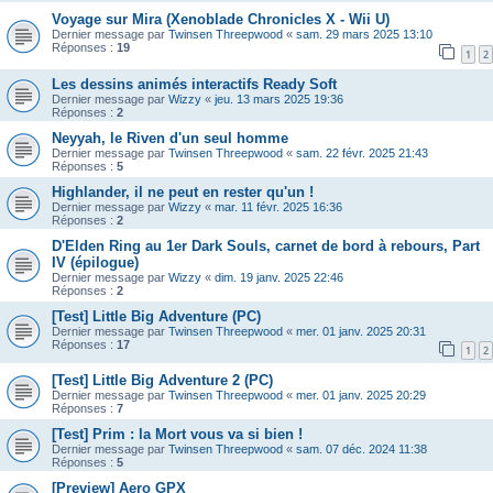
Voyage sur Mira (Xenoblade Chronicles X - Wii U)
Dernier message par
Twinsen Threepwood
«
sam. 29 mars 2025 13:10
Réponses :
19
1
2
Les dessins animés interactifs Ready Soft
Dernier message par
Wizzy
«
jeu. 13 mars 2025 19:36
Réponses :
2
Neyyah, le Riven d'un seul homme
Dernier message par
Twinsen Threepwood
«
sam. 22 févr. 2025 21:43
Réponses :
5
Highlander, il ne peut en rester qu'un !
Dernier message par
Wizzy
«
mar. 11 févr. 2025 16:36
Réponses :
2
D'Elden Ring au 1er Dark Souls, carnet de bord à rebours, Part
IV (épilogue)
Dernier message par
Wizzy
«
dim. 19 janv. 2025 22:46
Réponses :
2
[Test] Little Big Adventure (PC)
Dernier message par
Twinsen Threepwood
«
mer. 01 janv. 2025 20:31
Réponses :
17
1
2
[Test] Little Big Adventure 2 (PC)
Dernier message par
Twinsen Threepwood
«
mer. 01 janv. 2025 20:29
Réponses :
7
[Test] Prim : la Mort vous va si bien !
Dernier message par
Twinsen Threepwood
«
sam. 07 déc. 2024 11:38
Réponses :
5
[Preview] Aero GPX