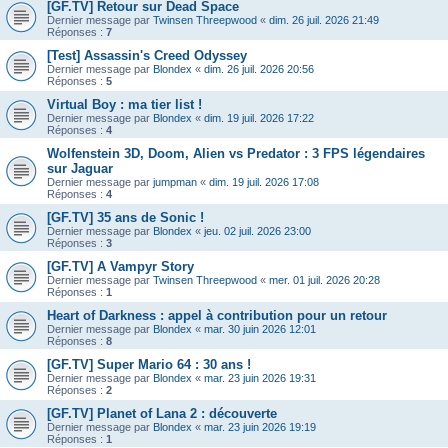
[GF.TV] Retour sur Dead Space
Dernier message par
Twinsen Threepwood
«
dim. 26 juil. 2026 21:49
Réponses :
7
[Test] Assassin's Creed Odyssey
Dernier message par
Blondex
«
dim. 26 juil. 2026 20:56
Réponses :
5
Virtual Boy : ma tier list !
Dernier message par
Blondex
«
dim. 19 juil. 2026 17:22
Réponses :
4
Wolfenstein 3D, Doom, Alien vs Predator : 3 FPS légendaires
sur Jaguar
Dernier message par
jumpman
«
dim. 19 juil. 2026 17:08
Réponses :
4
[GF.TV] 35 ans de Sonic !
Dernier message par
Blondex
«
jeu. 02 juil. 2026 23:00
Réponses :
3
[GF.TV] A Vampyr Story
Dernier message par
Twinsen Threepwood
«
mer. 01 juil. 2026 20:28
Réponses :
1
Heart of Darkness : appel à contribution pour un retour
Dernier message par
Blondex
«
mar. 30 juin 2026 12:01
Réponses :
8
[GF.TV] Super Mario 64 : 30 ans !
Dernier message par
Blondex
«
mar. 23 juin 2026 19:31
Réponses :
2
[GF.TV] Planet of Lana 2 : découverte
Dernier message par
Blondex
«
mar. 23 juin 2026 19:19
Réponses :
1