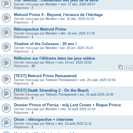
TOP Metroid : classement des jeux de la série
Dernier message par
Blondex
«
mer. 17 déc. 2025 09:57
Réponses :
7
Metroid Prime 4 - Beyond, l'errance de l'héritage
Dernier message par
Blondex
«
lun. 15 déc. 2025 01:03
Réponses :
7
Rétrospective Metroid Prime
Dernier message par
Blondex
«
dim. 16 nov. 2025 17:16
Réponses :
1
Shadow of the Colossus : 20 ans !
Dernier message par
Blondex
«
lun. 20 oct. 2025 15:21
Réponses :
1
Réflexion sur l'élitisme dans les jeux vidéos
Dernier message par
Wizzy
«
ven. 03 oct. 2025 23:52
Réponses :
20
1
2
[TEST] Metroid Prime Remastered
Dernier message par
Twinsen Threepwood
«
ven. 26 sept. 2025 02:55
Réponses :
6
[TEST] Death Stranding 2 - On the Beach
Dernier message par
Twinsen Threepwood
«
lun. 25 août 2025 16:49
Réponses :
9
Dossier Prince of Persia : màj Lost Crown + Rogue Prince
Dernier message par
Blondex
«
mer. 20 août 2025 21:43
Réponses :
4
Orion : rétrospective + interview
Dernier message par
Wizzy
«
dim. 10 août 2025 11:11
Réponses :
2