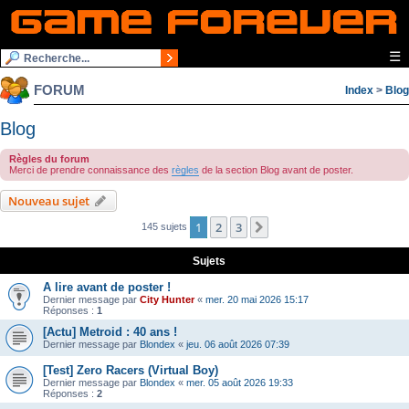
☰
FORUM
Index
>
Blog
Blog
Règles du forum
Merci de prendre connaissance des
règles
de la section Blog avant de poster.
Nouveau sujet
1
2
3
Suivante
145 sujets
Sujets
A lire avant de poster !
Dernier message par
City Hunter
«
mer. 20 mai 2026 15:17
Réponses :
1
[Actu] Metroid : 40 ans !
Dernier message par
Blondex
«
jeu. 06 août 2026 07:39
[Test] Zero Racers (Virtual Boy)
Dernier message par
Blondex
«
mer. 05 août 2026 19:33
Réponses :
2