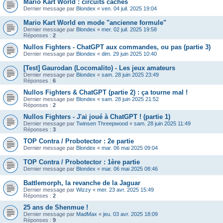
Mario Kart World : circuits cachés
Dernier message par
Blondex
«
ven. 04 juil. 2025 19:04
Mario Kart World en mode "ancienne formule"
Dernier message par
Blondex
«
mer. 02 juil. 2025 19:58
Réponses :
2
Nullos Fighters - ChatGPT aux commandes, ou pas (partie 3)
Dernier message par
Blondex
«
dim. 29 juin 2025 10:40
[Test] Gaurodan (Locomalito) - Les jeux amateurs
Dernier message par
Blondex
«
sam. 28 juin 2025 23:49
Réponses :
6
Nullos Fighters & ChatGPT (partie 2) : ça tourne mal !
Dernier message par
Blondex
«
sam. 28 juin 2025 21:52
Réponses :
2
Nullos Fighters - J'ai joué à ChatGPT ! (partie 1)
Dernier message par
Twinsen Threepwood
«
sam. 28 juin 2025 11:49
Réponses :
3
TOP Contra / Probotector : 2e partie
Dernier message par
Blondex
«
mar. 06 mai 2025 09:04
TOP Contra / Probotector : 1ère partie
Dernier message par
Blondex
«
mar. 06 mai 2025 08:46
Battlemorph, la revanche de la Jaguar
Dernier message par
Wizzy
«
mer. 23 avr. 2025 15:49
Réponses :
2
25 ans de Shenmue !
Dernier message par
MadMax
«
jeu. 03 avr. 2025 18:09
Réponses :
9