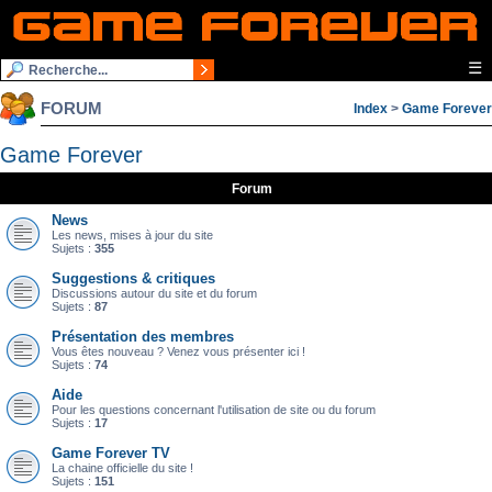
☰
FORUM
Index
>
Game Forever
Game Forever
Forum
News
Les news, mises à jour du site
Sujets :
355
Suggestions & critiques
Discussions autour du site et du forum
Sujets :
87
Présentation des membres
Vous êtes nouveau ? Venez vous présenter ici !
Sujets :
74
Aide
Pour les questions concernant l'utilisation de site ou du forum
Sujets :
17
Game Forever TV
La chaine officielle du site !
Sujets :
151