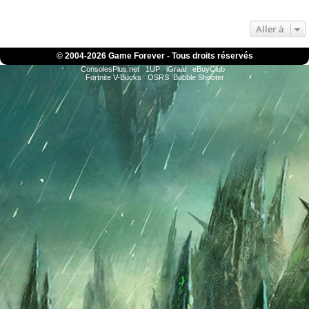
Aller à
© 2004-
2026 Game Forever - Tous droits réservés
ConsolesPlus.net
1UP
iGraal
eBuyClub
Fortnite V-Bucks
OSRS
Bubble Shooter