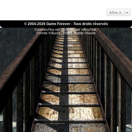
Aller à
© 2004-
2026 Game Forever - Tous droits réservés
ConsolesPlus.net
1UP
iGraal
eBuyClub
Fortnite V-Bucks
OSRS
Bubble Shooter