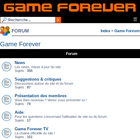
☰
FORUM
Index
>
Game Forever
Game Forever
Forum
News
Les news, mises à jour du site
Sujets :
355
Suggestions & critiques
Discussions autour du site et du forum
Sujets :
87
Présentation des membres
Vous êtes nouveau ? Venez vous présenter ici !
Sujets :
74
Aide
Pour les questions concernant l'utilisation de site ou du forum
Sujets :
17
Game Forever TV
La chaine officielle du site !
Sujets :
151