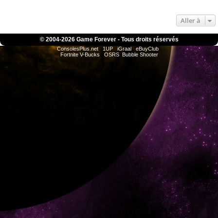
Aller à
© 2004-
2026 Game Forever - Tous droits réservés
ConsolesPlus.net
1UP
iGraal
eBuyClub
Fortnite V-Bucks
OSRS
Bubble Shooter