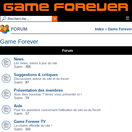
☰
FORUM
Index
>
Game Forever
Game Forever
Forum
News
Les news, mises à jour du site
Sujets :
355
Suggestions & critiques
Discussions autour du site et du forum
Sujets :
87
Présentation des membres
Vous êtes nouveau ? Venez vous présenter ici !
Sujets :
74
Aide
Pour les questions concernant l'utilisation de site ou du forum
Sujets :
17
Game Forever TV
La chaine officielle du site !
Sujets :
151