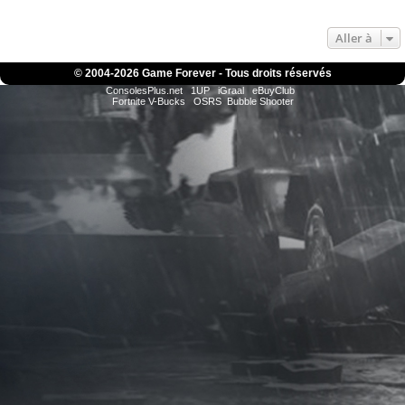
Aller à
© 2004-
2026 Game Forever - Tous droits réservés
ConsolesPlus.net
1UP
iGraal
eBuyClub
Fortnite V-Bucks
OSRS
Bubble Shooter