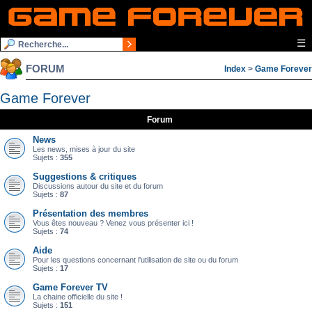
☰
FORUM
Index
>
Game Forever
Game Forever
Forum
News
Les news, mises à jour du site
Sujets :
355
Suggestions & critiques
Discussions autour du site et du forum
Sujets :
87
Présentation des membres
Vous êtes nouveau ? Venez vous présenter ici !
Sujets :
74
Aide
Pour les questions concernant l'utilisation de site ou du forum
Sujets :
17
Game Forever TV
La chaine officielle du site !
Sujets :
151